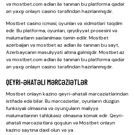
və mostbet.com adları ilə tanınan bu platforma qədər
ən yaxşı onlayn casino tərəfindən hazırlanmışdır.
Mostbet casino icməsi, oyunları və xidmətləri təqdim
edir. Bu platforma, oyunları, qeydiyyat prosesini və
məlumatların saxlanılması təmin edilir. Mostbet
azerbaijan və mostbet az adları ilə tanınan bu sayt,
Azerbaycanın məsuliyyəti altına gəlmişdir. Mostbet.az
və mostbet.com adları ilə tanınan bu platforma qədər
ən yaxşı onlayn casino tərəfindən hazırlanmışdır.
QEYRI-ƏHATƏLI MƏRCƏZIƏTLƏR
Mostbet onlayn kazino qeyri-əhatəli mərcəziətlərindən
istifadə edə bilər. Bu mərcəziətlər, oyunların düzgün
funksiyalı olmasına və oyunçuların maliyyə
məlumatlarının təhlükəsiz olmasına kömək edir. Qeyri-
əhatəli mərcəziətlərə qoşulun və Mostbet onlayn
kazino saytına daxil olun və ya