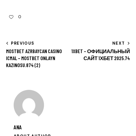
0
PREVIOUS
NEXT
MOSTBET AZRBAYCAN CASINO
1XBET – ОФИЦИАЛЬНЫЙ
ICMAL – MOSTBET ONLAYN
САЙТ 1ХБЕТ 2025.74
KAZINOSU.874 (2)
ANA