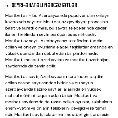
QEYRI-ƏHATƏLI MƏRCƏZIƏTLƏR
Mostbet.az – bu Azerbaycanda populyar olan onlayn
kazino veb saytıdır. Mostbet az qeydiyyat prosesinin
basit və sürətli olması, bu saytın tələbələrində qədər
ilənən tərəfindən sevilməsi üçün əsas nəticədir.
Mostbet az saytı, Azerbaycanın tərəfindən təqdim
edilən və onlayn oyunlarla əlaqəli təşkilatlar arasında ən
yüksək standartları qəbul edən bir platformadır.
Mostbet, mosbet azerbaycan və mostbet azerbaijan
saytlarında da təmin edilir.
Mostbet.az saytı, Azerbaycanın tərəfindən təqdim
edilən casino saytlarından biridir və bu saytın
azerbaycanda kazino saytlari arasında ən yüksək
məhsul mühitini təqdim edən biridir. Mostbet və
mosbet saytlarında da təmin edilən oyunlar, tələbələrin
əhəmiyyətini və onların tələblərini dəyişikliyi ilə təmin
edir. Mostbet saytı, tələbələrin mostbet giriş prosesini