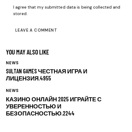
I agree that my submitted data is being collected and
stored.
YOU MAY ALSO LIKE
NEWS
SULTAN GAMES ЧЕСТНАЯ ИГРА И
ЛИЦЕНЗИЯ.4955
NEWS
КАЗИНО ОНЛАЙН 2025 ИГРАЙТЕ С
УВЕРЕННОСТЬЮ И
БЕЗОПАСНОСТЬЮ.2244