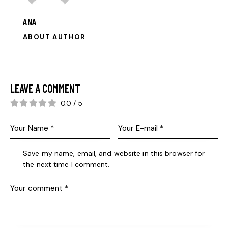
ANA
ABOUT AUTHOR
LEAVE A COMMENT
0.0
/
5
Save my name, email, and website in this browser for
the next time I comment.