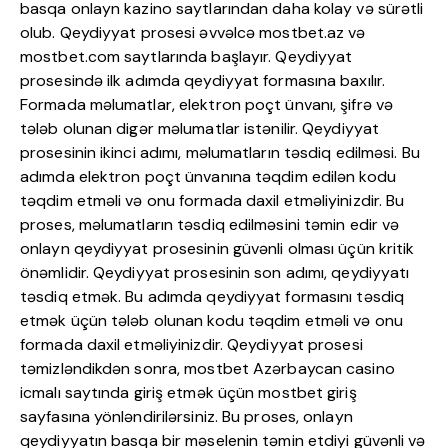
basqa onlayn kazino saytlarından daha kolay və sürətli
olub. Qeydiyyat prosesi əvvəlcə mostbet.az və
mostbet.com saytlarında başlayır. Qeydiyyat
prosesində ilk adımda qeydiyyat formasına baxılır.
Formada məlumatlar, elektron poçt ünvanı, şifrə və
tələb olunan digər məlumatlar istənilir. Qeydiyyat
prosesinin ikinci adımı, məlumatların təsdiq edilməsi. Bu
adımda elektron poçt ünvanına təqdim edilən kodu
təqdim etməli və onu formada daxil etməliyinizdir. Bu
proses, məlumatların təsdiq edilməsini təmin edir və
onlayn qeydiyyat prosesinin güvənli olması üçün kritik
önəmlidir. Qeydiyyat prosesinin son adımı, qeydiyyatı
təsdiq etmək. Bu adımda qeydiyyat formasını təsdiq
etmək üçün tələb olunan kodu təqdim etməli və onu
formada daxil etməliyinizdir. Qeydiyyat prosesi
təmizləndikdən sonra, mostbet Azərbaycan casino
icmalı saytında giriş etmək üçün mostbet giriş
sayfasına yönləndirilərsiniz. Bu proses, onlayn
qeydiyyatın basqa bir məselenin təmin etdiyi güvənli və