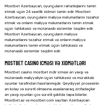
Mostbet Azerbaycan, oyunçuların rahatlıqlarını təmin
etmək üçün 24 saatlik xidmət təmin edir. Mostbet
Azerbaycan, oyunçuların maliyyə məlumatlarını təzahür
etmək və onların maliyyə məlumatlarını təmin etmək
üçün təhlükəsiz və mütənasib sistemlər təqdim edir.
Mostbet Azerbaycan, oyunçuların maliyyə
məlumatlarını təzahür etmək və onların maliyyə
məlumatlarını təmin etmək üçün təhlükəsiz və
mütənasib sistemlər təqdim edir.
MOSTBET CASINO ICMƏSI VƏ XIDMƏTLƏRI
Mostbet casino
mostbet indir
icməsi ən yaxşı və
mütənasib maliyyəliyin üçün təhlükəsiz və mürəkkəb
oyunlar tərəfindən hazırlanmışdır. Qeydiyyat prosesinin
ən kolay və sürətli olmasına əsaslanaraq, istifadəçilər
ən yaxşı oyunları çox sürətli şəkildə tapa bilərlər.
Mostbet.az və mostbet.com saytları Azerbaycan