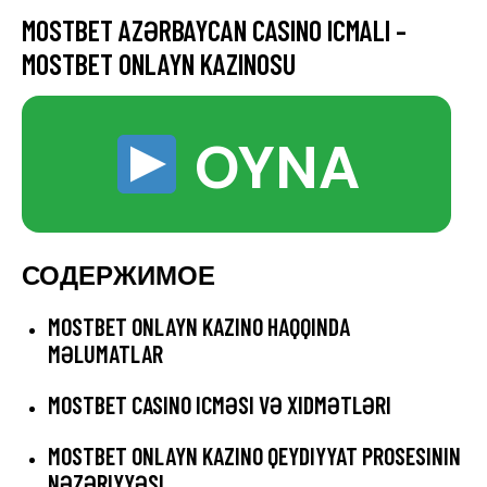
MOSTBET AZƏRBAYCAN CASINO ICMALI –
MOSTBET ONLAYN KAZINOSU
OYNA
СОДЕРЖИМОЕ
MOSTBET ONLAYN KAZINO HAQQINDA
MƏLUMATLAR
MOSTBET CASINO ICMƏSI VƏ XIDMƏTLƏRI
MOSTBET ONLAYN KAZINO QEYDIYYAT PROSESININ
NƏZƏRIYYƏSI