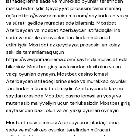
istifadəçilərinə sadə və mürəkkəb oyunlar tərəfindən
məhsul edilmişdir. Qeydiyyat prosesini tamamlamaq
üçün https://www.primacinema.com/ saytında ən yaxşı
və sürətli şəkildə müraciət edə bilərsiniz. Mostbet
Azerbaycan və mosbet Azerbaycan istifadəçilərinə
sadə və mürəkkəb oyunlar tərəfindən müraciət
edilmişdir. Mostbet az qeydiyyat prosesini ən kolay
şəkildə tamamlamaq üçün
https://www.primacinema.com/ saytında müraciət edə
bilərsiniz. Mostbet giriş sayfasından daxil olun və ən
yaxşı oyunları oynayın. Mostbet casino icməsi
Azerbaycan istifadəçilərinə sadə və mürəkkəb oyunlar
tərəfindən müraciət edilmişdir. Azerbaycanda kazino
saytları arasında Mostbet casino icməsi ən yaxşı və
mütənasib maliyyəliyin üçün təhlükəsizdir. Mostbet giriş
sayfasından daxil olun və ən yaxşı oyunları oynayın.
Mostbet casino icməsi Azerbaycan istifadəçilərinə
sadə və mürəkkəb oyunlar tərəfindən müraciət