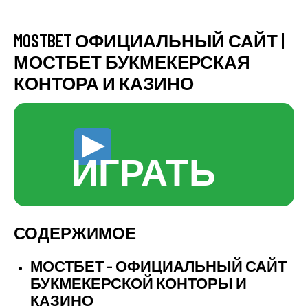
MOSTBET ОФИЦИАЛЬНЫЙ САЙТ |
МОСТБЕТ БУКМЕКЕРСКАЯ
КОНТОРА И КАЗИНО
ИГРАТЬ
СОДЕРЖИМОЕ
МОСТБЕТ – ОФИЦИАЛЬНЫЙ САЙТ
БУКМЕКЕРСКОЙ КОНТОРЫ И
КАЗИНО