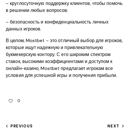
– круглосуточную поддержку клиентов, чтобы помочь
в решении любых вопросов;
– безопасность и конфиденциальность личных
данных игроков.
В целом, Mostbet – это отличный выбор для игроков,
которые ищут надежную и привлекательную
букмекерскую контору. С его широким спектром
ставок, высокими коэффициентами и доступом к
онлайн-казино, Mostbet предлагает игрокам все
условия для успешной игры и получения прибыли.
0
PREVIOUS
NEXT