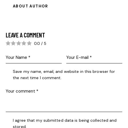
ABOUT AUTHOR
LEAVE A COMMENT
0.0
/
5
Save my name, email, and website in this browser for
the next time I comment.
I agree that my submitted data is being collected and
stored.