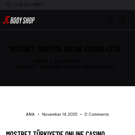
(714) 547-8830
MOSTBET TRKIYEDE ONLINE CASINO.4379
HOME
ALL POSTS
...
MOSTBET TRKIYEDE ONLINE CASINO.4379
NEWS
ANA
November 14, 2025
0
Comments
MOSTBET TÜRKIYE’DE ONLINE CASINO