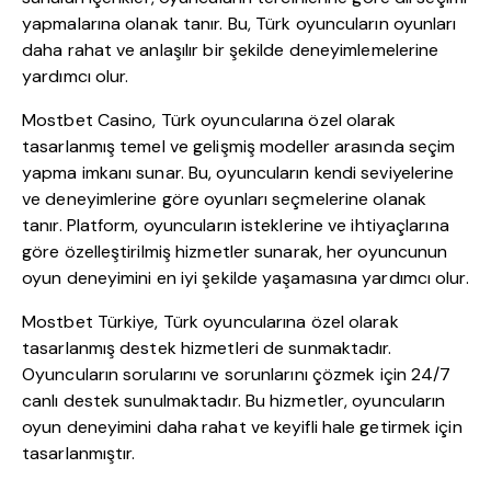
yapmalarına olanak tanır. Bu, Türk oyuncuların oyunları
daha rahat ve anlaşılır bir şekilde deneyimlemelerine
yardımcı olur.
Mostbet Casino, Türk oyuncularına özel olarak
tasarlanmış temel ve gelişmiş modeller arasında seçim
yapma imkanı sunar. Bu, oyuncuların kendi seviyelerine
ve deneyimlerine göre oyunları seçmelerine olanak
tanır. Platform, oyuncuların isteklerine ve ihtiyaçlarına
göre özelleştirilmiş hizmetler sunarak, her oyuncunun
oyun deneyimini en iyi şekilde yaşamasına yardımcı olur.
Mostbet Türkiye, Türk oyuncularına özel olarak
tasarlanmış destek hizmetleri de sunmaktadır.
Oyuncuların sorularını ve sorunlarını çözmek için 24/7
canlı destek sunulmaktadır. Bu hizmetler, oyuncuların
oyun deneyimini daha rahat ve keyifli hale getirmek için
tasarlanmıştır.