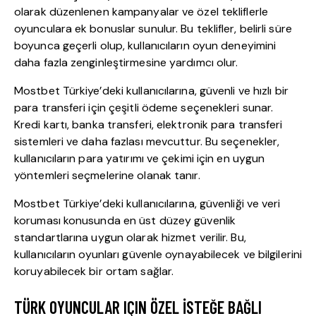
olarak düzenlenen kampanyalar ve özel tekliflerle
oyunculara ek bonuslar sunulur. Bu teklifler, belirli süre
boyunca geçerli olup, kullanıcıların oyun deneyimini
daha fazla zenginleştirmesine yardımcı olur.
Mostbet Türkiye’deki kullanıcılarına, güvenli ve hızlı bir
para transferi için çeşitli ödeme seçenekleri sunar.
Kredi kartı, banka transferi, elektronik para transferi
sistemleri ve daha fazlası mevcuttur. Bu seçenekler,
kullanıcıların para yatırımı ve çekimi için en uygun
yöntemleri seçmelerine olanak tanır.
Mostbet Türkiye’deki kullanıcılarına, güvenliği ve veri
koruması konusunda en üst düzey güvenlik
standartlarına uygun olarak hizmet verilir. Bu,
kullanıcıların oyunları güvenle oynayabilecek ve bilgilerini
koruyabilecek bir ortam sağlar.
TÜRK OYUNCULAR IÇIN ÖZEL İSTEĞE BAĞLI