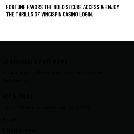
FORTUNE FAVORS THE BOLD SECURE ACCESS & ENJOY
THE THRILLS OF VINCISPIN CASINO LOGIN.
JC AUTO BODY & PAINT WORKS
Quality Repairs | Honest Service | Guaranteed
Satisfaction
GET IN TOUCH
1321 E Pomona St, Santa Ana, CA 92705
Email Us
( 714) 547-8830