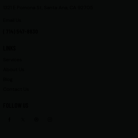
1321 E Pomona St, Santa Ana, CA 92705
Email Us
( 714) 547-8830
LINKS
Services
About Us
Blog
Contact Us
FOLLOW US