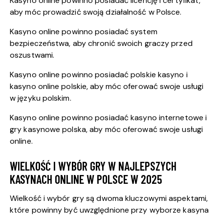
Kasyno online powinno posiadać licencję i certyfikat,
aby móc prowadzić swoją działalność w Polsce.
Kasyno online powinno posiadać system
bezpieczeństwa, aby chronić swoich graczy przed
oszustwami.
Kasyno online powinno posiadać polskie kasyno i
kasyno online polskie, aby móc oferować swoje usługi
w języku polskim.
Kasyno online powinno posiadać kasyno internetowe i
gry kasynowe polska, aby móc oferować swoje usługi
online.
WIELKOŚĆ I WYBÓR GRY W NAJLEPSZYCH
KASYNACH ONLINE W POLSCE W 2025
Wielkość i wybór gry są dwoma kluczowymi aspektami,
które powinny być uwzględnione przy wyborze kasyna