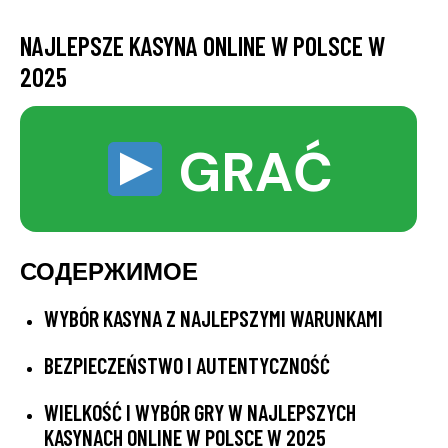
NAJLEPSZE KASYNA ONLINE W POLSCE W
2025
GRAĆ
СОДЕРЖИМОЕ
WYBÓR KASYNA Z NAJLEPSZYMI WARUNKAMI
BEZPIECZEŃSTWO I AUTENTYCZNOŚĆ
WIELKOŚĆ I WYBÓR GRY W NAJLEPSZYCH
KASYNACH ONLINE W POLSCE W 2025