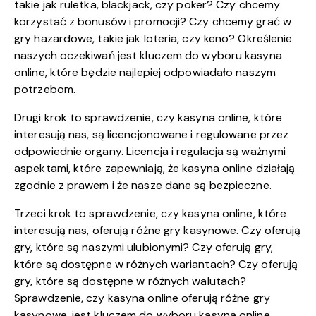
takie jak ruletka, blackjack, czy poker? Czy chcemy
korzystać z bonusów i promocji? Czy chcemy grać w
gry hazardowe, takie jak loteria, czy keno? Określenie
naszych oczekiwań jest kluczem do wyboru kasyna
online, które będzie najlepiej odpowiadało naszym
potrzebom.
Drugi krok to sprawdzenie, czy kasyna online, które
interesują nas, są licencjonowane i regulowane przez
odpowiednie organy. Licencja i regulacja są ważnymi
aspektami, które zapewniają, że kasyna online działają
zgodnie z prawem i że nasze dane są bezpieczne.
Trzeci krok to sprawdzenie, czy kasyna online, które
interesują nas, oferują różne gry kasynowe. Czy oferują
gry, które są naszymi ulubionymi? Czy oferują gry,
które są dostępne w różnych wariantach? Czy oferują
gry, które są dostępne w różnych walutach?
Sprawdzenie, czy kasyna online oferują różne gry
kasynowe, jest kluczem do wyboru kasyna online,