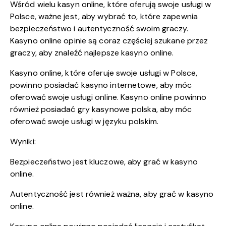
Wśród wielu kasyn online, które oferują swoje usługi w
Polsce, ważne jest, aby wybrać to, które zapewnia
bezpieczeństwo i autentyczność swoim graczy.
Kasyno online opinie są coraz częściej szukane przez
graczy, aby znaleźć najlepsze kasyno online.
Kasyno online, które oferuje swoje usługi w Polsce,
powinno posiadać kasyno internetowe, aby móc
oferować swoje usługi online. Kasyno online powinno
również posiadać gry kasynowe polska, aby móc
oferować swoje usługi w języku polskim.
Wyniki:
Bezpieczeństwo jest kluczowe, aby grać w kasyno
online.
Autentyczność jest również ważna, aby grać w kasyno
online.