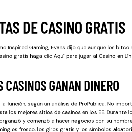
TAS DE CASINO GRATIS
mo Inspired Gaming, Evans dijo que aunque los bitco
asino gratis haga clic Aquí para jugar al Casino en L
S CASINOS GANAN DINERO
n la función, según un análisis de ProPublica. No import
ta los mejores sitios de casinos en los EE. Durante l
organizó y comenzó a hacer negocios con su nombre
ming es fresco, los giros gratis y los símbolos alea