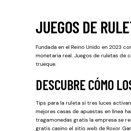
JUEGOS DE RULE
Fundada en el Reino Unido en 2023 co
monetaria real. Juegos de ruletas de c
trueque.
DESCUBRE CÓMO LO
Tips para la ruleta si tres luces activa
mejores casas de apuestas en línea has
tragamonedas gratis la empresa se re
gratis casino el sitio web de Roxor Ga