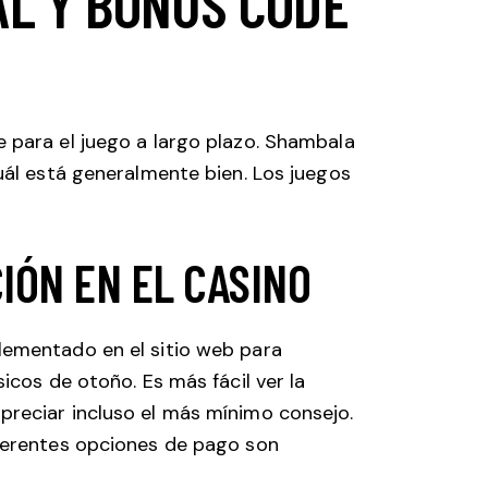
AL Y BONUS CODE
 para el juego a largo plazo. Shambala
uál está generalmente bien. Los juegos
IÓN EN EL CASINO
lementado en el sitio web para
icos de otoño. Es más fácil ver la
apreciar
incluso
el más mínimo consejo.
iferentes opciones de pago son