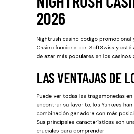
NIGHTRUSH CASI
2026
Nightrush casino codigo promocional y
Casino funciona con SoftSwiss y está a
de azar más populares en los casinos 
LAS VENTAJAS DE L
Puede ver todas las tragamonedas en o
encontrar su favorito, los Yankees han
combinación ganadora con más posicio
Sus principales características son u
cruciales para comprender.