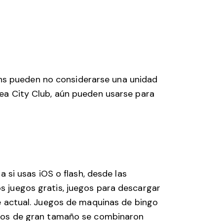
ins pueden no considerarse una unidad
ínea City Club, aún pueden usarse para
a si usas iOS o flash, desde las
os juegos gratis, juegos para descargar
 actual. Juegos de maquinas de bingo
torios de gran tamaño se combinaron