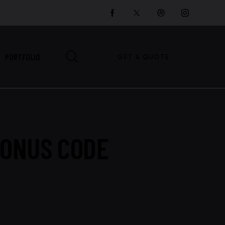
PORTFOLIO
GET A QUOTE
BONUS CODE