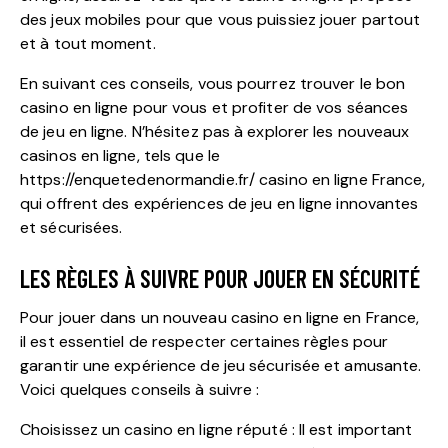
des jeux mobiles pour que vous puissiez jouer partout
et à tout moment.
En suivant ces conseils, vous pourrez trouver le bon
casino en ligne pour vous et profiter de vos séances
de jeu en ligne. N’hésitez pas à explorer les nouveaux
casinos en ligne, tels que le
https://enquetedenormandie.fr/ casino en ligne France,
qui offrent des expériences de jeu en ligne innovantes
et sécurisées.
LES RÈGLES À SUIVRE POUR JOUER EN SÉCURITÉ
Pour jouer dans un nouveau casino en ligne en France,
il est essentiel de respecter certaines règles pour
garantir une expérience de jeu sécurisée et amusante.
Voici quelques conseils à suivre :
Choisissez un casino en ligne réputé : Il est important