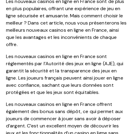
Les nouveaux casinos en ligne en France sont de plus
en plus populaires, offrant une expérience de jeu en
ligne sécurisée et amusante. Mais comment choisir le
meilleur ? Dans cet article, nous vous présenterons les
meilleurs nouveaux casinos en ligne en France, ainsi
que les avantages et les inconvénients de chaque
offre.
Les nouveaux casinos en ligne en France sont
réglementés par l’Autorité des jeux en ligne (AJE), qui
garantit la sécurité et la transparence des jeux en
ligne. Les joueurs français peuvent ainsi jouer en ligne
avec confiance, sachant que leurs données sont
protégées et que les jeux sont équitables.
Les nouveaux casinos en ligne en France offrent
également des bonus sans dépôt, ce qui permet aux
joueurs de commencer à jouer sans avoir à déposer
d’argent. C’est un excellent moyen de découvrir les
jeux et les fonctionnalités d’un casino en ligne sans