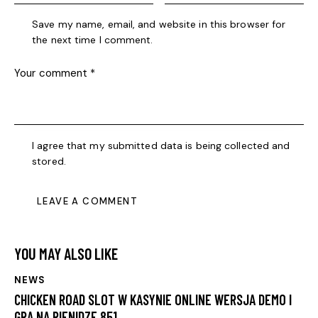
Save my name, email, and website in this browser for
the next time I comment.
I agree that my submitted data is being collected and
stored.
YOU MAY ALSO LIKE
NEWS
CHICKEN ROAD SLOT W KASYNIE ONLINE WERSJA DEMO I
GRA NA PIENIDZE.851