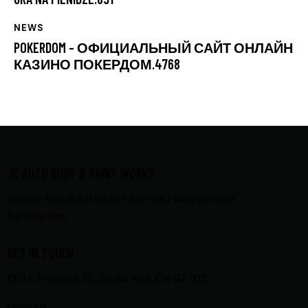
NEWS
POKERDOM – ОФИЦИАЛЬНЫЙ САЙТ ОНЛАЙН
КАЗИНО ПОКЕРДОМ.4768
JC AUTO BODY & PAINT WORKS
Quality Repairs | Honest Service | Guaranteed
Satisfaction
GET IN TOUCH
1321 E Pomona St, Santa Ana, CA 92705
Email Us