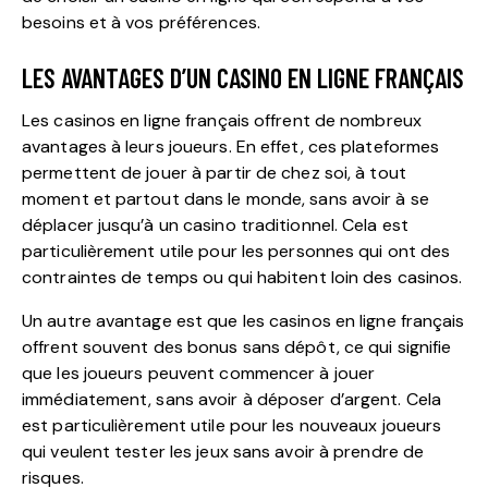
besoins et à vos préférences.
LES AVANTAGES D’UN CASINO EN LIGNE FRANÇAIS
Les casinos en ligne français offrent de nombreux
avantages à leurs joueurs. En effet, ces plateformes
permettent de jouer à partir de chez soi, à tout
moment et partout dans le monde, sans avoir à se
déplacer jusqu’à un casino traditionnel. Cela est
particulièrement utile pour les personnes qui ont des
contraintes de temps ou qui habitent loin des casinos.
Un autre avantage est que les casinos en ligne français
offrent souvent des bonus sans dépôt, ce qui signifie
que les joueurs peuvent commencer à jouer
immédiatement, sans avoir à déposer d’argent. Cela
est particulièrement utile pour les nouveaux joueurs
qui veulent tester les jeux sans avoir à prendre de
risques.