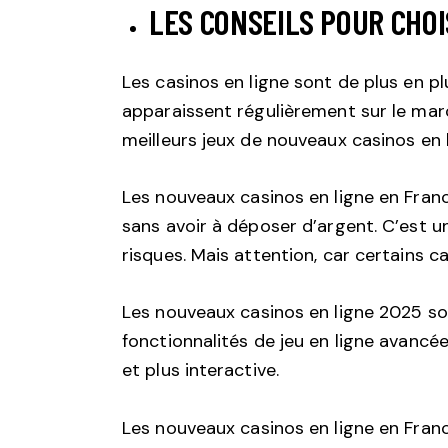
LES CONSEILS POUR CHOI
Les casinos en ligne sont de plus en pl
apparaissent régulièrement sur le marc
meilleurs jeux de nouveaux casinos en 
Les nouveaux casinos en ligne en Fran
sans avoir à déposer d’argent. C’est u
risques. Mais attention, car certains 
Les nouveaux casinos en ligne 2025 son
fonctionnalités de jeu en ligne avancée
et plus interactive.
Les nouveaux casinos en ligne en Franc