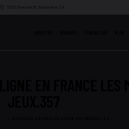
1321 E Pomona St, Santa Ana, CA
ABOUT US
SERVICES
CONTACT US
BLOG
LIGNE EN FRANCE LES 
JEUX.357
...
NOUVEAU CASINO EN LIGNE EN FRANCE LES...