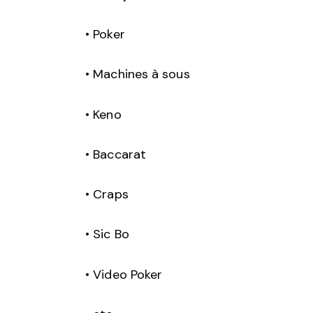
• Poker
• Machines à sous
• Keno
• Baccarat
• Craps
• Sic Bo
• Video Poker