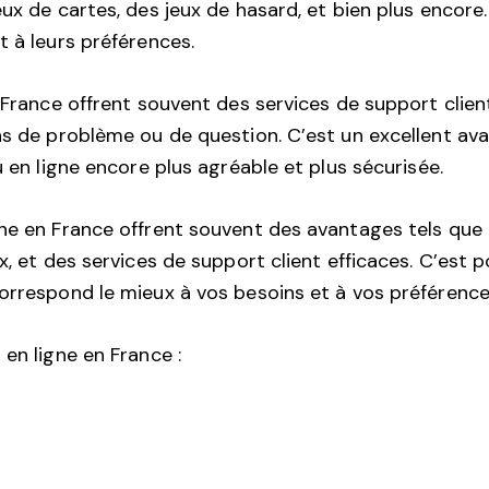
ux de cartes, des jeux de hasard, et bien plus encore
t à leurs préférences.
 France offrent souvent des services de support client 
as de problème ou de question. C’est un excellent av
u en ligne encore plus agréable et plus sécurisée.
gne en France offrent souvent des avantages tels que
x, et des services de support client efficaces. C’est p
orrespond le mieux à vos besoins et à vos préférence
en ligne en France :