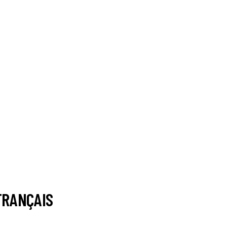
FRANÇAIS