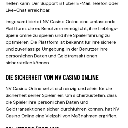
helfen kann. Der Support ist über E-Mail, Telefon oder
Live-Chat erreichbar.
Insgesamt bietet NV Casino Online eine umfassende
Plattform, die es Benutzern ermöglicht, ihre Lieblings-
Spiele online zu spielen und ihre Spielerfahrung zu
optimieren. Die Plattform ist bekannt für ihre sichere
und zuverlässige Umgebung, in der Benutzer ihre
persönlichen Daten und Geldtransaktionen
sicherstellen können.
DIE SICHERHEIT VON NV CASINO ONLINE
NV Casino Online setzt sich einzig und allein für die
Sicherheit seiner Spieler ein. Um sicherzustellen, dass
die Spieler ihre persönlichen Daten und
Geldtransaktionen sicher durchführen können, hat NV
Casino Online eine Vielzahl von Maßnahmen ergriffen.