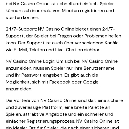
bei NV Casino Online ist schnell und einfach. Spieler
können sich innerhalb von Minuten registrieren und
starten können.
24/7-Support: NV Casino Online bietet einen 24/7-
Support, der Spieler bei Fragen oder Problemen helfen
kann. Der Support ist auch über verschiedene Kanäle
wie E-Mail, Telefon und Live-Chat erreichbar.
NV Casino Online Login: Um sich bei NV Casino Online
anzumelden, müssen Spieler nur ihre Benutzername
und ihr Passwort eingeben. Es gibt auch die
Möglichkeit, sich mit Facebook oder Google
anzumelden.
Die Vorteile von NV Casino Online sind klar: eine sichere
und zuverlässige Plattform, eine breite Palette an
Spielen, attraktive Angebote und ein schneller und
einfacher Registrierungsprozess. NV Casino Online ist
ein idealer Ort für Spieler, die nach einer sicheren und