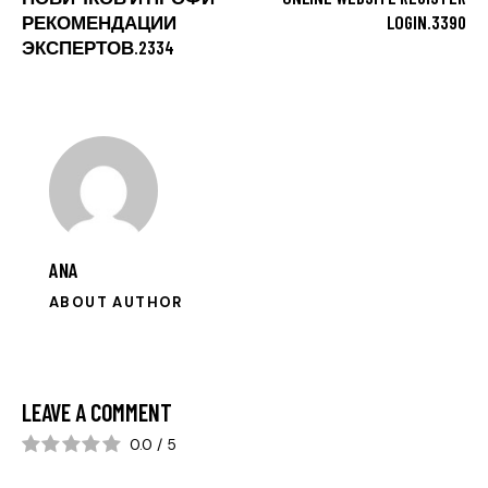
РЕКОМЕНДАЦИИ
LOGIN.3390
ЭКСПЕРТОВ.2334
ANA
ABOUT AUTHOR
LEAVE A COMMENT
0.0
/
5