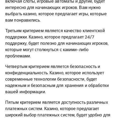
включая слоты, игровые автоматы и другие, будет
интересно для начинающих игроков. Вам нужно
выбрать казино, которое предлагает игры, которые
вам понравились.
Третьим критерием является качество клиентской
поддержки. Казино, которое предлагает 24/7
поддержку, будет полезно для начинающих игроков,
которые могут столкнуться с какими-либо
проблемами.
Четвертым критерием является безопасность и
конфиденциальность. Казино, которое использует
современные технологии безопасности, будет
надежным и безопасным для хранения и обработки
вашей информации.
Пятым критерием является доступность различных
платежных систем. Казино, которое предлагает
широкий выбор платежных систем, будет удобно для