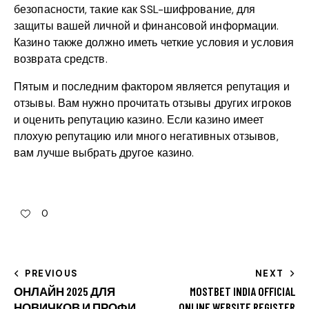
безопасности, такие как SSL-шифрование, для
защиты вашей личной и финансовой информации.
Казино также должно иметь четкие условия и условия
возврата средств.
Пятым и последним фактором является репутация и
отзывы. Вам нужно прочитать отзывы других игроков
и оценить репутацию казино. Если казино имеет
плохую репутацию или много негативных отзывов,
вам лучше выбрать другое казино.
0
PREVIOUS
NEXT
ОНЛАЙН 2025 ДЛЯ
MOSTBET INDIA OFFICIAL
НОВИЧКОВ И ПРОФИ
ONLINE WEBSITE REGISTER