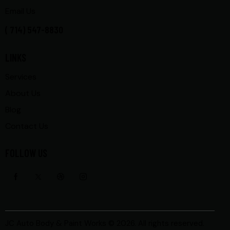
Email Us
( 714) 547-8830
LINKS
Services
About Us
Blog
Contact Us
FOLLOW US
JC Auto Body & Paint Works
© 2026. All rights reserved.