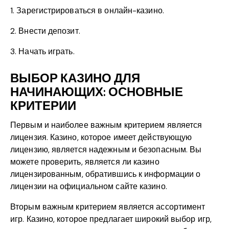
1. Зарегистрироваться в онлайн-казино.
2. Внести депозит.
3. Начать играть.
ВЫБОР КАЗИНО ДЛЯ
НАЧИНАЮЩИХ: ОСНОВНЫЕ
КРИТЕРИИ
Первым и наиболее важным критерием является
лицензия. Казино, которое имеет действующую
лицензию, является надежным и безопасным. Вы
можете проверить, является ли казино
лицензированным, обратившись к информации о
лицензии на официальном сайте казино.
Вторым важным критерием является ассортимент
игр. Казино, которое предлагает широкий выбор игр,