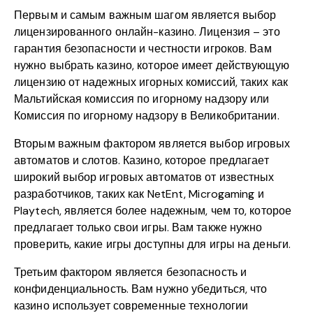
Первым и самым важным шагом является выбор
лицензированного онлайн-казино. Лицензия – это
гарантия безопасности и честности игроков. Вам
нужно выбрать казино, которое имеет действующую
лицензию от надежных игорных комиссий, таких как
Мальтийская комиссия по игорному надзору или
Комиссия по игорному надзору в Великобритании.
Вторым важным фактором является выбор игровых
автоматов и слотов. Казино, которое предлагает
широкий выбор игровых автоматов от известных
разработчиков, таких как NetEnt, Microgaming и
Playtech, является более надежным, чем то, которое
предлагает только свои игры. Вам также нужно
проверить, какие игры доступны для игры на деньги.
Третьим фактором является безопасность и
конфиденциальность. Вам нужно убедиться, что
казино использует современные технологии