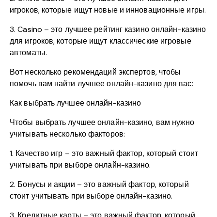
игроков, которые ищут новые и инновационные игры.
3. Casino – это лучшее
рейтинг казино
онлайн-казино
для игроков, которые ищут классические игровые
автоматы.
Вот несколько рекомендаций экспертов, чтобы
помочь вам найти лучшее онлайн-казино для вас:
Как выбрать лучшее онлайн-казино
Чтобы выбрать лучшее онлайн-казино, вам нужно
учитывать несколько факторов:
1. Качество игр – это важный фактор, который стоит
учитывать при выборе онлайн-казино.
2. Бонусы и акции – это важный фактор, который
стоит учитывать при выборе онлайн-казино.
3. Кредитные карты – это важный фактор, который