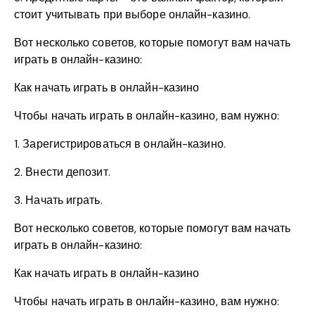
стоит учитывать при выборе онлайн-казино.
Вот несколько советов, которые помогут вам начать
играть в онлайн-казино:
Как начать играть в онлайн-казино
Чтобы начать играть в онлайн-казино, вам нужно:
1. Зарегистрироваться в онлайн-казино.
2. Внести депозит.
3. Начать играть.
Вот несколько советов, которые помогут вам начать
играть в онлайн-казино:
Как начать играть в онлайн-казино
Чтобы начать играть в онлайн-казино, вам нужно: