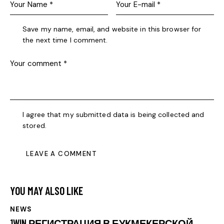
Save my name, email, and website in this browser for
the next time I comment.
I agree that my submitted data is being collected and
stored.
YOU MAY ALSO LIKE
NEWS
1WIN РЕГИСТРАЦИЯ В БУКМЕКЕРСКОЙ