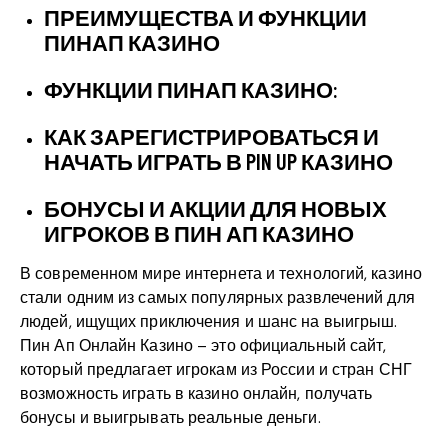
ПРЕИМУЩЕСТВА И ФУНКЦИИ
ПИНАП КАЗИНО
ФУНКЦИИ ПИНАП КАЗИНО:
КАК ЗАРЕГИСТРИРОВАТЬСЯ И
НАЧАТЬ ИГРАТЬ В PIN UP КАЗИНО
БОНУСЫ И АКЦИИ ДЛЯ НОВЫХ
ИГРОКОВ В ПИН АП КАЗИНО
В современном мире интернета и технологий, казино
стали одним из самых популярных развлечений для
людей, ищущих приключения и шанс на выигрыш.
Пин Ап Онлайн Казино – это официальный сайт,
который предлагает игрокам из России и стран СНГ
возможность играть в казино онлайн, получать
бонусы и выигрывать реальные деньги.