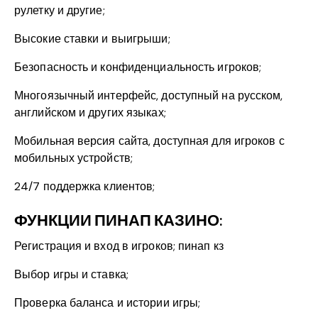
рулетку и другие;
Высокие ставки и выигрыши;
Безопасность и конфиденциальность игроков;
Многоязычный интерфейс, доступный на русском,
английском и других языках;
Мобильная версия сайта, доступная для игроков с
мобильных устройств;
24/7 поддержка клиентов;
ФУНКЦИИ ПИНАП КАЗИНО:
Регистрация и вход в игроков;
пинап кз
Выбор игры и ставка;
Проверка баланса и истории игры;