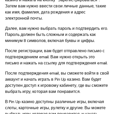
Затем вам нужно ввести свои личные данные, такие
как имя, фамилия, дата рождения и адрес
электронной почты.
Далее, вам нужно выбрать пароль и подтвердить его.
Пароль должен быть сложным и содержать как
минимум 8 символов, включая буквы и цифры.
После регистрации, вам будет отправлено письмо с
подтверждением email. Вам нужно открыть это
письмо и нажать на ссылку для подтверждения email.
После подтверждения email, вы сможете войти в свой
аккаунт и начать играть в Pin Up казино. Вам будет
доступен доступ к игровому кабинету, где вы сможете
выбрать игру, которая вам понравится.
В Pin Up казино доступны различные игры, включая
слоты, карточные игры, рулетку и другие. Вы можете
выбрать игру, которая вам понравится, и начать