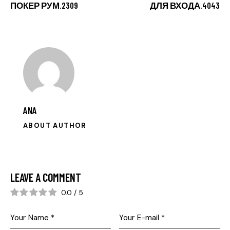
ПОКЕР РУМ.2309
ДЛЯ ВХОДА.4043
ANA
ABOUT AUTHOR
LEAVE A COMMENT
0.0
/
5