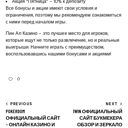
Акция “Пятница” – 10% к депозиту
Все бонусы и акции имеют свои условия и
ограничения, поэтому мы рекомендуем ознакомиться
с ними перед началом игры.
Пин Ап Казино – это лучшее место для игроков,
которые ищут не только развлечение, но и реальные
выигрыши. Начните играть с преимуществом,
воспользовавшись нашими бонусами и акциями!
0
PREVIOUS
NEXT
POKERDOM
1WIN ОФИЦИАЛЬНЫЙ
ОФИЦИАЛЬНЫЙ САЙТ
САЙТ БУКМЕКЕРА
– ОНЛАЙН КАЗИНО И
ОБЗОР И ЗЕРКАЛО