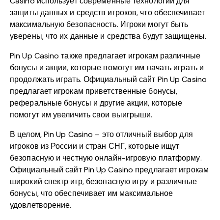
Casino использует современные технологии для
защиты данных и средств игроков, что обеспечивает
максимальную безопасность. Игроки могут быть
уверены, что их данные и средства будут защищены.
Pin Up Casino также предлагает игрокам различные
бонусы и акции, которые помогут им начать играть и
продолжать играть. Официальный сайт Pin Up Casino
предлагает игрокам приветственные бонусы,
реферальные бонусы и другие акции, которые
помогут им увеличить свои выигрыши.
В целом, Pin Up Casino – это отличный выбор для
игроков из России и стран СНГ, которые ищут
безопасную и честную онлайн-игровую платформу.
Официальный сайт Pin Up Casino предлагает игрокам
широкий спектр игр, безопасную игру и различные
бонусы, что обеспечивает им максимальное
удовлетворение.