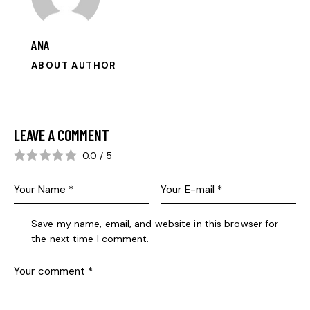
ANA
ABOUT AUTHOR
LEAVE A COMMENT
0.0
/
5
Save my name, email, and website in this browser for
the next time I comment.