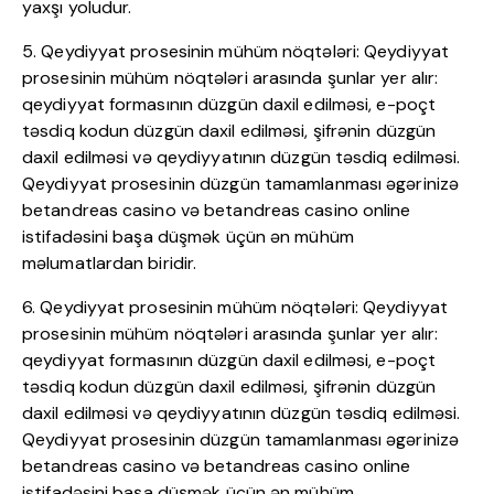
yaxşı yoludur.
5. Qeydiyyat prosesinin mühüm nöqtələri: Qeydiyyat
prosesinin mühüm nöqtələri arasında şunlar yer alır:
qeydiyyat formasının düzgün daxil edilməsi, e-poçt
təsdiq kodun düzgün daxil edilməsi, şifrənin düzgün
daxil edilməsi və qeydiyyatının düzgün təsdiq edilməsi.
Qeydiyyat prosesinin düzgün tamamlanması əgərinizə
betandreas casino və betandreas casino online
istifadəsini başa düşmək üçün ən mühüm
məlumatlardan biridir.
6. Qeydiyyat prosesinin mühüm nöqtələri: Qeydiyyat
prosesinin mühüm nöqtələri arasında şunlar yer alır:
qeydiyyat formasının düzgün daxil edilməsi, e-poçt
təsdiq kodun düzgün daxil edilməsi, şifrənin düzgün
daxil edilməsi və qeydiyyatının düzgün təsdiq edilməsi.
Qeydiyyat prosesinin düzgün tamamlanması əgərinizə
betandreas casino və betandreas casino online
istifadəsini başa düşmək üçün ən mühüm