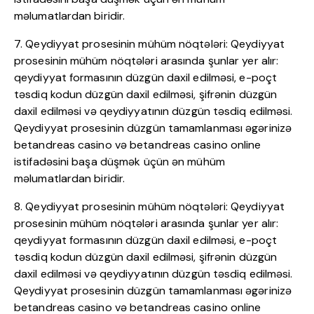
məlumatlardan biridir.
7. Qeydiyyat prosesinin mühüm nöqtələri: Qeydiyyat
prosesinin mühüm nöqtələri arasında şunlar yer alır:
qeydiyyat formasının düzgün daxil edilməsi, e-poçt
təsdiq kodun düzgün daxil edilməsi, şifrənin düzgün
daxil edilməsi və qeydiyyatının düzgün təsdiq edilməsi.
Qeydiyyat prosesinin düzgün tamamlanması əgərinizə
betandreas casino və betandreas casino online
istifadəsini başa düşmək üçün ən mühüm
məlumatlardan biridir.
8. Qeydiyyat prosesinin mühüm nöqtələri: Qeydiyyat
prosesinin mühüm nöqtələri arasında şunlar yer alır:
qeydiyyat formasının düzgün daxil edilməsi, e-poçt
təsdiq kodun düzgün daxil edilməsi, şifrənin düzgün
daxil edilməsi və qeydiyyatının düzgün təsdiq edilməsi.
Qeydiyyat prosesinin düzgün tamamlanması əgərinizə
betandreas casino və betandreas casino online