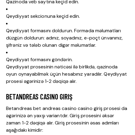
Qazinoda veb saytına keçid edin.
Qeydiyyat sekcionuna keçid edin.
Qeydiyyat formasını doldurun. Formada məlumatları
düzgün doldurun: adınız, soyadınız, e-poçt ünvanınız,
şifrəniz və tələb olunan digər məlumatlar.
Qeydiyyat formasını göndərin.
Qeydiyyat prosesinin nəticəsi ilə birlikdə, qazinoda
oyun oynayabilmək üçün hesabınız yaradılır. Qeydiyyat
prosesi əgərinizə 1-2 dəqiqə alır.
BETANDREAS CASINO GIRIŞ
Betandreas
bet andreas casino
casino giriş prosesi da
əgərinizə ən yaxşı variantdır. Giriş prosesini əksər
zaman 1-2 dəqiqə alır. Giriş prosesinin əsas adımları
aşağıdakı kimidir: