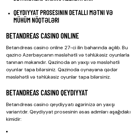
QEYDIYYAT PROSESININ DETALLI MƏTNI VƏ
MÜHÜM NÖQTƏLƏRI
BETANDREAS CASINO ONLINE
Betandreas casino online 27-ci ilin baharında açılıb. Bu
qazino Azerbaycanın məsləhətli və təhlükəsiz oyunlarla
tanınan məkanıdır. Qazinoda ən yaxşı və məsləhətli
oyunlar tapa bilərsiniz. Qazinoda oynayana qədər
məsləhətli və təhlükəsiz oyunlar tapa bilərsiniz.
BETANDREAS CASINO QEYDIYYAT
Betandreas casino qeydiyyatı əgərinizə ən yaxşı
variantdır. Qeydiyyat prosesinin əsas adımları aşağıdakı
kimidir: