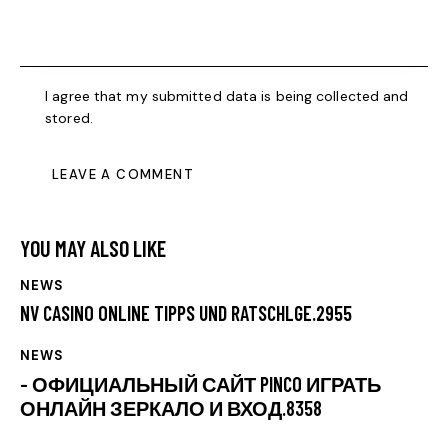
I agree that my submitted data is being collected and
stored.
YOU MAY ALSO LIKE
NEWS
NV CASINO ONLINE TIPPS UND RATSCHLGE.2955
NEWS
– ОФИЦИАЛЬНЫЙ САЙТ PINCO ИГРАТЬ
ОНЛАЙН ЗЕРКАЛО И ВХОД.8358