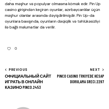
daha məşhur və populyar olmasına kömək edir. Pin Up
casino girişindən keçirən oyunlar, azırbaycanlılar üçün
məşhur olanlar arasında dəyişdirilmişdir. Pin Up-da
oyunlara baxışında, oyunların dəqiqlik və təhlükəsizliyi
ilə bağlı məlumatlar da verilir.
0
PREVIOUS
NEXT
ОФИЦИАЛЬНЫЙ САЙТ
PINCO CASINO TRKIYEDE HESAP
ИГРАТЬ В ОНЛАЙН
DORULAMA SRECI.2297
КАЗИНО PINCO.2453