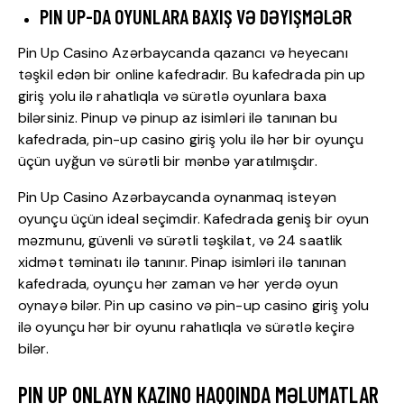
PIN UP-DA OYUNLARA BAXIŞ VƏ DƏYIŞMƏLƏR
Pin Up Casino Azərbaycanda qazancı və heyecanı
təşkil edən bir online kafedradır. Bu kafedrada pin up
giriş yolu ilə rahatlıqla və sürətlə oyunlara baxa
bilərsiniz. Pinup və pinup az isimləri ilə tanınan bu
kafedrada, pin-up casino giriş yolu ilə hər bir oyunçu
üçün uyğun və sürətli bir mənbə yaratılmışdır.
Pin Up Casino Azərbaycanda oynanmaq isteyən
oyunçu üçün ideal seçimdir. Kafedrada geniş bir oyun
məzmunu, güvenli və sürətli təşkilat, və 24 saatlik
xidmət təminatı ilə tanınır. Pinap isimləri ilə tanınan
kafedrada, oyunçu hər zaman və hər yerdə oyun
oynayə bilər. Pin up casino və pin-up casino giriş yolu
ilə oyunçu hər bir oyunu rahatlıqla və sürətlə keçirə
bilər.
PIN UP ONLAYN KAZINO HAQQINDA MƏLUMATLAR