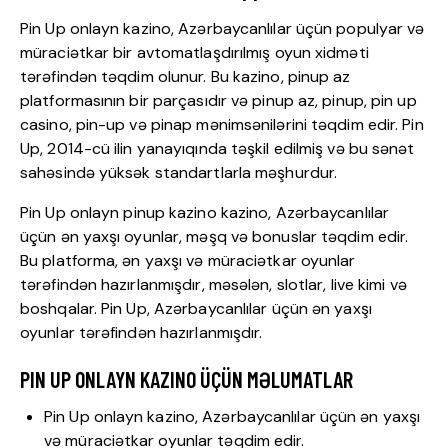
Pin Up onlayn kazino, Azərbaycanlılar üçün populyar və
müraciətkar bir avtomatlaşdırılmış oyun xidməti
tərəfindən təqdim olunur. Bu kazino, pinup az
platformasının bir parçasıdır və pinup az, pinup, pin up
casino, pin-up və pinap mənimsənilərini təqdim edir. Pin
Up, 2014-cü ilin yanayıqında təşkil edilmiş və bu sənət
sahəsində yüksək standartlarla məşhurdur.
Pin Up onlayn
pinup kazino
kazino, Azərbaycanlılar
üçün ən yaxşı oyunlar, məşq və bonuslar təqdim edir.
Bu platforma, ən yaxşı və müraciətkar oyunlar
tərəfindən hazırlanmışdır, məsələn, slotlar, live kimi və
boshqalar. Pin Up, Azərbaycanlılar üçün ən yaxşı
oyunlar tərəfindən hazırlanmışdır.
PIN UP ONLAYN KAZINO ÜÇÜN MƏLUMATLAR
Pin Up onlayn kazino, Azərbaycanlılar üçün ən yaxşı
və müraciətkar oyunlar təqdim edir.