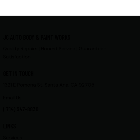
JC AUTO BODY & PAINT WORKS
Quality Repairs | Honest Service | Guaranteed
Satisfaction
GET IN TOUCH
1321 E Pomona St, Santa Ana, CA 92705
Email Us
( 714) 547-8830
LINKS
Services