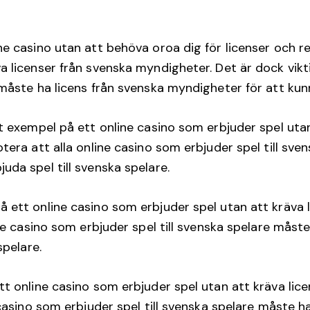
e casino utan att behöva oroa dig för licenser och regl
 licenser från svenska myndigheter. Det är dock vikti
måste ha licens från svenska myndigheter för att kunn
tt exempel på ett online casino som erbjuder spel utan
tera att alla online casino som erbjuder spel till sve
uda spel till svenska spelare.
 ett online casino som erbjuder spel utan att kräva 
ine casino som erbjuder spel till svenska spelare mås
spelare.
tt online casino som erbjuder spel utan att kräva lic
 casino som erbjuder spel till svenska spelare måste 