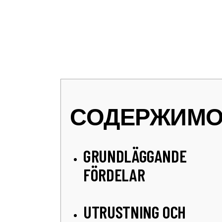
СОДЕРЖИМО
GRUNDLÄGGANDE
FÖRDELAR
UTRUSTNING OCH