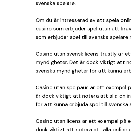
svenska spelare.
Om du är intresserad av att spela onlin
casino som erbjuder spel utan att kräva
som erbjuder spel till svenska spelare 
Casino utan svensk licens trustly är e
myndigheter. Det är dock viktigt att no
svenska myndigheter för att kunna erbj
Casino utan spelpaus är ett exempel på
är dock viktigt att notera att alla onl
för att kunna erbjuda spel till svenska 
Casino utan licens är ett exempel på e
dock viktigt att notera att alla online