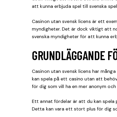
att kunna erbjuda spel till svenska spel
Casinon utan svensk licens är ett exem
myndigheter. Det är dock viktigt att no
svenska myndigheter för att kunna erbj
GRUNDLÄGGANDE F
Casinon utan svensk licens har många f
kan spela på ett casino utan att behöv
för dig som vill ha en mer anonym och 
Ett annat fördelar är att du kan spela
Detta kan vara ett stort plus för dig 