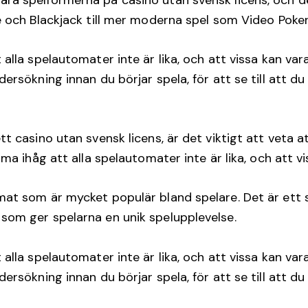
 och Blackjack till mer moderna spel som Video Poker o
alla spelautomater inte är lika, och att vissa kan var
ersökning innan du börjar spela, för att se till att 
tt casino utan svensk licens, är det viktigt att veta
mma ihåg att alla spelautomater inte är lika, och att v
mat som är mycket populär bland spelare. Det är ett 
som ger spelarna en unik spelupplevelse.
alla spelautomater inte är lika, och att vissa kan var
ersökning innan du börjar spela, för att se till att 