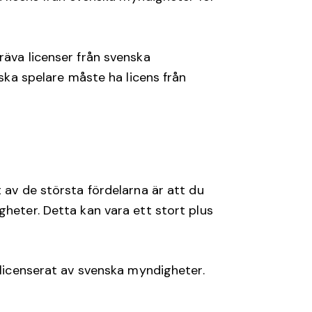
räva licenser från svenska
nska spelare måste ha licens från
 av de största fördelarna är att du
gheter. Detta kan vara ett stort plus
 licenserat av svenska myndigheter.