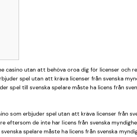
ne casino utan att behöva oroa dig för licenser och r
rbjuder spel utan att kräva licenser från svenska mynd
uder spel till svenska spelare måste ha licens från sv
asino som erbjuder spel utan att kräva licenser från 
are eftersom de inte har licens från svenska myndighet
ll svenska spelare måste ha licens från svenska myndig