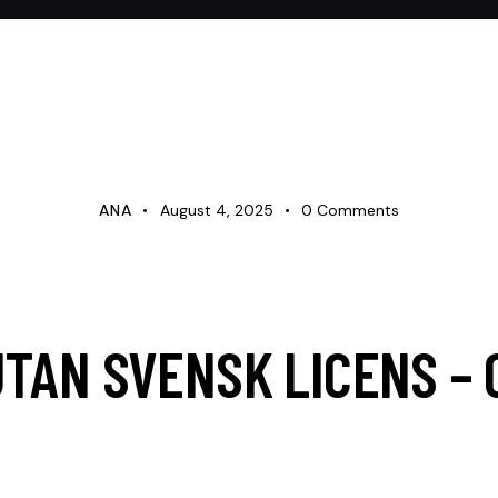
UNCATEGORIZED
ANA
August 4, 2025
0
Comments
UTAN SVENSK LICENS – 