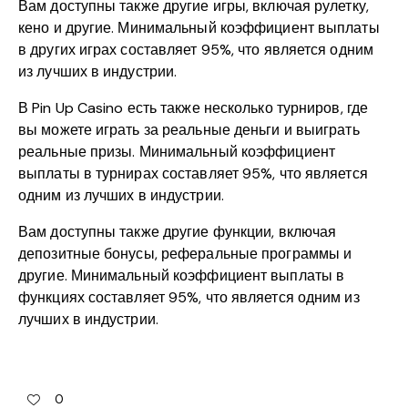
Вам доступны также другие игры, включая рулетку,
кено и другие. Минимальный коэффициент выплаты
в других играх составляет 95%, что является одним
из лучших в индустрии.
В Pin Up Casino есть также несколько турниров, где
вы можете играть за реальные деньги и выиграть
реальные призы. Минимальный коэффициент
выплаты в турнирах составляет 95%, что является
одним из лучших в индустрии.
Вам доступны также другие функции, включая
депозитные бонусы, реферальные программы и
другие. Минимальный коэффициент выплаты в
функциях составляет 95%, что является одним из
лучших в индустрии.
0