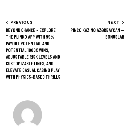
PREVIOUS
NEXT
BEYOND CHANCE – EXPLORE
PINCO KAZINO AZƏRBAYCAN —
THE PLINKO APP WITH 99%
BONUSLAR
PAYOUT POTENTIAL AND
POTENTIAL 1000X WINS,
ADJUSTABLE RISK LEVELS AND
CUSTOMIZABLE LINES, AND
ELEVATE CASUAL CASINO PLAY
WITH PHYSICS-BASED THRILLS.