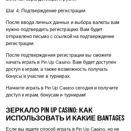
Шаг 4: Подтверждение регистрации
После ввода личных данных и выбора валюты вам
нужно подтвердить регистрацию. Вам будет
отправлено письмо с ссылкой на подтверждение
регистрации.
После подтверждения регистрации вы сможете
начать играть в Pin Up Casino. Вам будет доступен
доступ к играм, а также возможность получать
бонусы и участие в турнирах.
Начните играть в Pin Up Casino сегодня и получите
доступ к играм, бонусам и турнирам!
ЗЕРКАЛО PIN UP CASINO: КАК
ИСПОЛЬЗОВАТЬ И КАКИЕ ВANTAGES
Если вы ищете способ играть в Pin Up Casino, но не