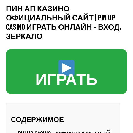
ПИН АП КАЗИНО
ОФИЦИАЛЬНЫЙ САЙТ | PIN UP
CASINO ИГРАТЬ ОНЛАЙН – ВХОД,
ЗЕРКАЛО
ИГРАТЬ
СОДЕРЖИМОЕ