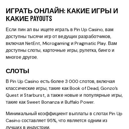
ИГРАТЬ ОНЛАЙН: КАКИЕ ИГРЫ И
КАКИЕ PAYOUTS
Если
пин ап
вы ищете играть в Pin Up Casino, вам
доступны тысячи игр от ведущих разработчиков,
включая NetEnt, Microgaming и Pragmatic Play. Вам
доступны слоты, карточные игры, рулетка, бинго и
многое другое.
СЛОТЫ
В Pin Up Casino есть более 3 000 слотов, включая
классические игры, такие как Book of Dead, Gonzo’s
Quest и Starburst, а также новые и популярные игры,
такие как Sweet Bonanza и Buffalo Power.
Минимальный коэффициент выплаты в слотах Pin Up
Casino составляет 95%, что является одним из
лучших в индустрии.