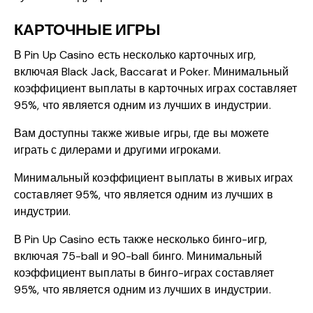
КАРТОЧНЫЕ ИГРЫ
В Pin Up Casino есть несколько карточных игр,
включая Black Jack, Baccarat и Poker. Минимальный
коэффициент выплаты в карточных играх составляет
95%, что является одним из лучших в индустрии.
Вам доступны также живые игры, где вы можете
играть с дилерами и другими игроками.
Минимальный коэффициент выплаты в живых играх
составляет 95%, что является одним из лучших в
индустрии.
В Pin Up Casino есть также несколько бинго-игр,
включая 75-ball и 90-ball бинго. Минимальный
коэффициент выплаты в бинго-играх составляет
95%, что является одним из лучших в индустрии.