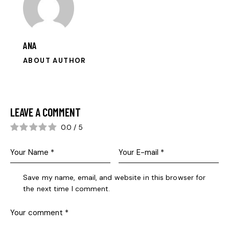
ANA
ABOUT AUTHOR
LEAVE A COMMENT
0.0
/
5
Save my name, email, and website in this browser for
the next time I comment.