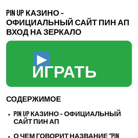
PIN UP КАЗИНО –
ОФИЦИАЛЬНЫЙ САЙТ ПИН АП
ВХОД НА ЗЕРКАЛО
ИГРАТЬ
СОДЕРЖИМОЕ
PIN UP КАЗИНО – ОФИЦИАЛЬНЫЙ
САЙТ ПИН АП
О ЧЕМ ГОВОРИТ НАЗВАНИЕ “PIN