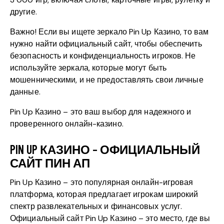
другие.
Важно! Если вы ищете зеркало Pin Up Казино, то вам
нужно найти официальный сайт, чтобы обеспечить
безопасность и конфиденциальность игроков. Не
используйте зеркала, которые могут быть
мошенническими, и не предоставлять свои личные
данные.
Pin Up Казино – это ваш выбор для надежного и
проверенного онлайн-казино.
PIN UP КАЗИНО – ОФИЦИАЛЬНЫЙ
САЙТ ПИН АП
Pin Up Казино – это популярная онлайн-игровая
платформа, которая предлагает игрокам широкий
спектр развлекательных и финансовых услуг.
Официальный сайт Pin Up Казино – это место, где вы