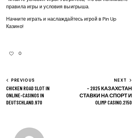
правила игры и условия выигрыша.
Начните играть и наслаждайтесь игрой в Pin Up
Казино!
0
PREVIOUS
NEXT
CHICKEN ROAD SLOT IN
– 2025 КАЗАХСТАН
ONLINE-CASINOS IN
СТАВКИ НА СПОРТ И
DEUTSCHLAND.970
OLIMP CASINO.2150