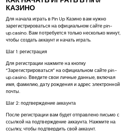
КАЗИНО
Для начала играть в Pin Up Казино вам нужно
зарегистрироваться на официальном сайте pin-
up.casino. Вам потребуется только несколько минут,
чтобы создать аккаунт и начать играть.
Шаг 1: регистрация
Для регистрации нажмите на кнопку
“Зарегистрироваться” на официальном сайте pin-
up.casino. Введите свои личные данные, включая
имя, фамилию, дату рождения и адрес электронной
почты.
Шаг 2: подтверждение аккаунта
После регистрации вам будет отправлено письмо с
ссылкой на подтверждение аккаунта. Нажмите на
ссылку, чтобы подтвердить свой аккаунт.