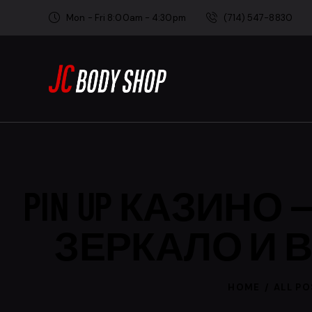
Mon - Fri 8:00am - 4:30pm
(714) 547-8830
PIN UP КАЗИН
ЗЕРКАЛО И В
HOME
ALL P