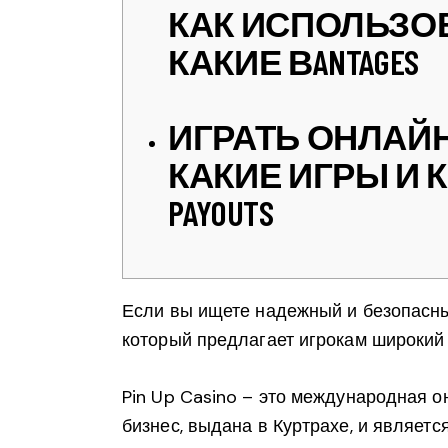
КАК ИСПОЛЬЗО
КАКИЕ ВANTAGES
ИГРАТЬ ОНЛАЙН
КАКИЕ ИГРЫ И 
PAYOUTS
Если вы ищете надежный и безопасный
который предлагает игрокам широкий с
Pin Up Casino – это международная о
бизнес, выдана в Куртрахе, и являет