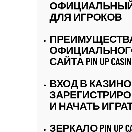
ОФИЦИАЛЬНЫЙ
ДЛЯ ИГРОКОВ
ПРЕИМУЩЕСТВ
ОФИЦИАЛЬНОГ
САЙТА PIN UP CASIN
ВХОД В КАЗИНО:
ЗАРЕГИСТРИРО
И НАЧАТЬ ИГРА
ЗЕРКАЛО PIN UP CA