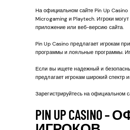
На официальном сайте Pin Up Casino 
Microgaming и Playtech. Игроки могут
приложение или веб-версию сайта.
Pin Up Casino предлагает игрокам п
программы и лояльные программы. Иг
Если вы ищете надежный и безопасный
предлагает игрокам широкий спектр и
Зарегистрируйтесь на официальном са
PIN UP CASINO
ИГРОКОВ