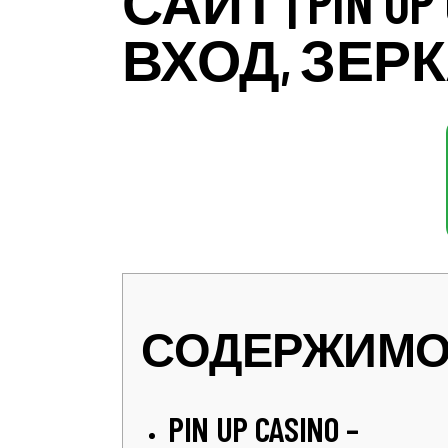
САЙТ | PIN U
ВХОД, ЗЕР
СОДЕРЖИМО
PIN UP CASINO –