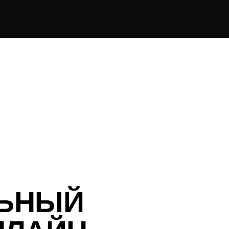
ЛЬНЫЙ