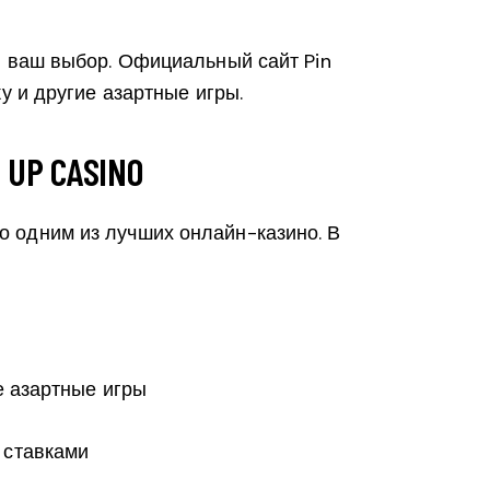
– ваш выбор. Официальный сайт Pin
у и другие азартные игры.
 CASINO
о одним из лучших онлайн-казино. В
е азартные игры
 ставками