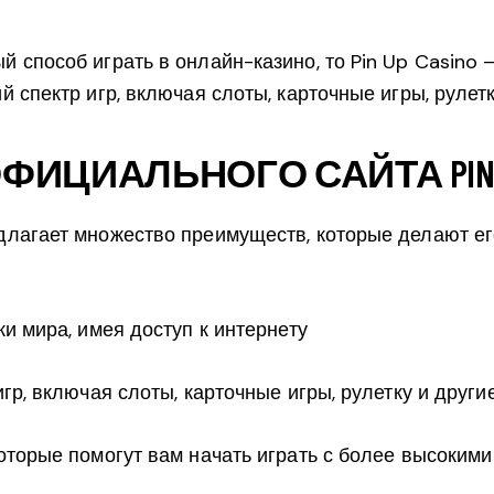
 способ играть в онлайн-казино, то Pin Up Casino 
 спектр игр, включая слоты, карточные игры, рулетк
ЦИАЛЬНОГО САЙТА PIN UP
длагает множество преимуществ, которые делают ег
и мира, имея доступ к интернету
гр, включая слоты, карточные игры, рулетку и други
оторые помогут вам начать играть с более высокими