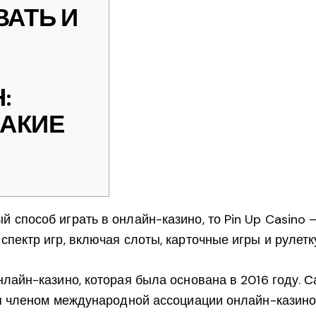
ВАТЬ И
:
КАКИЕ
 способ играть в онлайн-казино, то Pin Up Casino 
пектр игр, включая слоты, карточные игры и рулетк
нлайн-казино, которая была основана в 2016 году. 
ся членом международной ассоциации онлайн-казино