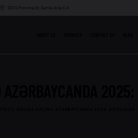
1321 E Pomona St, Santa Ana, CA
ABOUT US
SERVICES
CONTACT US
BLOG
O AZƏRBAYCANDA 2025:
PINCO ONLINE KAZINO AZƏRBAYCANDA 2025: BONUSLAR