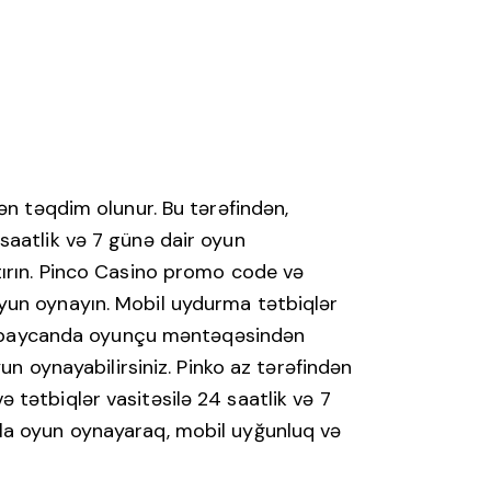
ən təqdim olunur. Bu tərəfindən,
saatlik və 7 günə dair oyun
tırın. Pinco Casino promo code və
yun oynayın. Mobil uydurma tətbiqlər
Azərbaycanda oyunçu məntəqəsindən
un oynayabilirsiniz. Pinko az tərəfindən
tətbiqlər vasitəsilə 24 saatlik və 7
la oyun oynayaraq, mobil uyğunluq və