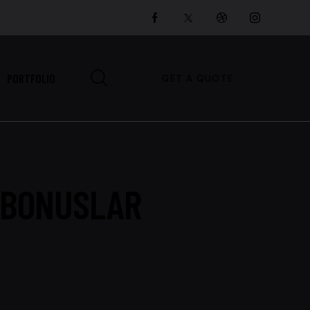
PORTFOLIO
GET A QUOTE
 BONUSLAR