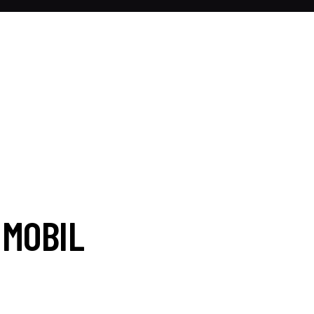
 MOBIL