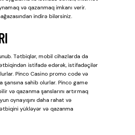
 oynamaq və qazanmaq imkanı verir.
azasından indirə bilərsiniz.
RI
lunub. Tətbiqlər, mobil cihazlarda da
ətbiqindən istifadə edərək, istifadəçilər
lurlar. Pinco Casino promo code və
a şansına sahib olurlar. Pinco game
bilir və qazanma şanslarını artırmaq
 oyun oynayışını daha rahat və
 tətbiqini yükləyər və qazanma