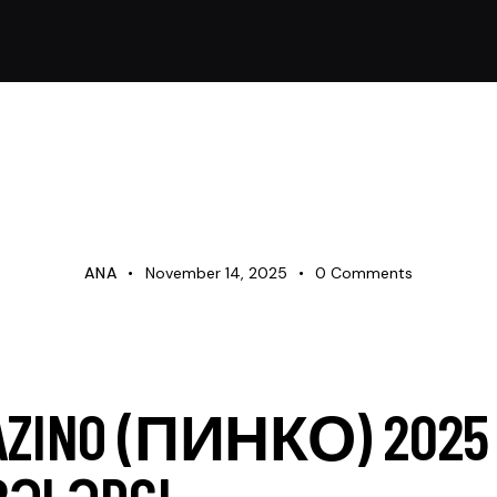
NEWS
ANA
November 14, 2025
0
Comments
KAZINO (ПИНКО) 2025 