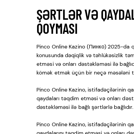
ŞƏRTLƏR VƏ QAYDAL
QOYMASI
Pinco Online Kazino (Пинко) 2025-da qay
konusunda dəqiqlik və təhlükəsizlik təm
etməsi və onları dəstəkləməsi ilə bağlı
kömək etmək üçün bir neçə məsələni t
Pinco Online Kazino, istifadəçilərinin qa
qaydaları təqdim etməsi və onları dəstək
dəstəkləməsi ilə bağlı şərtlərlə bağlıdır
Pinco Online Kazino, istifadəçilərinin qa
qaydalarını təqdim etməsi və onları dəst