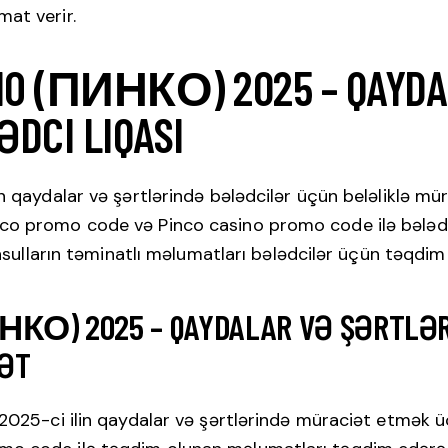
at verir.
INO (ПИНКО) 2025 – QAYD
DCI LIQASI
in qaydalar və şərtlərində bələdcilər üçün beləliklə m
co promo code və Pinco casino promo code ilə bələdc
əhsulların təminatlı məlumatları bələdcilər üçün təqdim
ИНКО) 2025 – QAYDALAR VƏ ŞƏRTLƏ
IƏT
 2025-ci ilin qaydalar və şərtlərində müraciət etmək ü