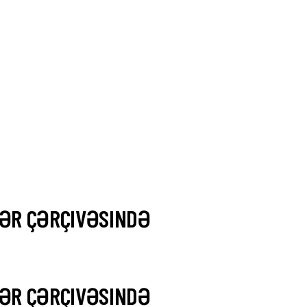
LƏR ÇƏRÇIVƏSINDƏ
LƏR ÇƏRÇIVƏSINDƏ