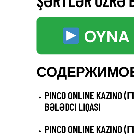
ŞƏRTLƏR ÜZRƏ 
OYNA
СОДЕРЖИМО
PINCO ONLINE KAZINO 
BƏLƏDCI LIQASI
PINCO ONLINE KAZINO 