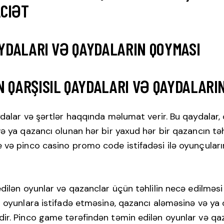
CIƏT
AYDALARI VƏ QAYDALARIN QOYMASI
 QARŞISIL QAYDALARI VƏ QAYDALARI
dalar və şərtlər haqqında məlumat verir. Bu qaydalar,
ə ya qazancı olunan hər bir yaxud hər bir qazancın təh
 və pinco casino promo code istifadəsi ilə oyunçular
dilən oyunlar və qazanclar üçün təhlilin necə edilməs
n oyunlara istifadə etməsinə, qazancı aləməsinə və y
ir. Pinco game tərəfindən təmin edilən oyunlar və qaz