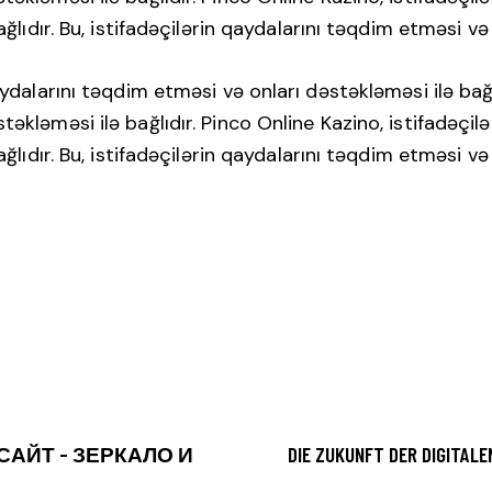
ağlıdır. Bu, istifadəçilərin qaydalarını təqdim etməsi və 
ydalarını təqdim etməsi və onları dəstəkləməsi ilə bağlı 
əkləməsi ilə bağlıdır. Pinco Online Kazino, istifadəçil
ağlıdır. Bu, istifadəçilərin qaydalarını təqdim etməsi və 
Й САЙТ – ЗЕРКАЛО И
DIE ZUKUNFT DER DIGITAL