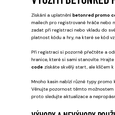
Získání a uplatnění
betonred promo c
mailech pro registrované hráče nebo na
zadat při registraci nebo vkladu do své
platnost kódu a hry, na které se kód vz
Při registraci si pozorně přečtěte a od
hranice, které si sami stanovíte. Hraj
code
získáte skvělý start, ale klíčem 
Mnoho kasin nabízí různé typy promo k
Věnujte pozornost těmto možnostem a 
proto sledujte aktualizace a nepropás
VÝHODY A NEVÝHODY POUŽI