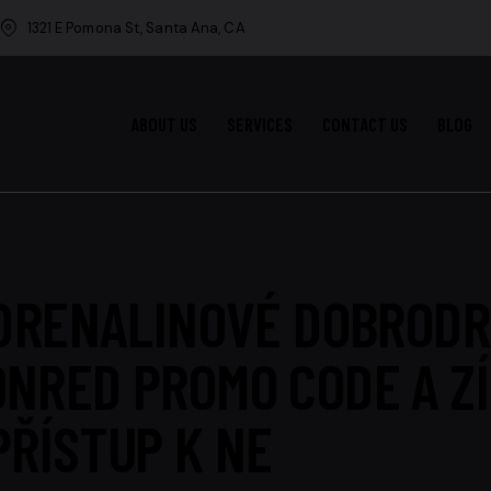
1321 E Pomona St, Santa Ana, CA
ABOUT US
SERVICES
CONTACT US
BLOG
ADRENALINOVÉ DOBRODR
ONRED PROMO CODE A Z
PŘÍSTUP K NE