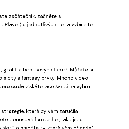
jste začátečník, začněte s
 Player) u jednotlivých her a vybírejte
, grafik a bonusových funkcí. Můžete si
o sloty s fantasy prvky. Mnoho video
romo code
získáte více šancí na výhru
 strategie, která by vám zaručila
ete bonusové funkce her, jako jsou
slotů a najděte ty, které vám přinášejí