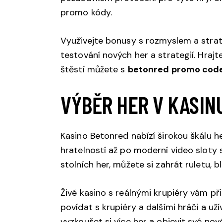
promo kódy.
Využívejte bonusy s rozmyslem a strate
testování nových her a strategií. Hra
štěstí můžete s
betonred promo cod
VÝBĚR HER V KASIN
Kasino Betonred nabízí širokou škálu 
hratelností až po moderní video sloty
stolních her, můžete si zahrát ruletu, 
Živé kasino s reálnými krupiéry vám při
povídat s krupiéry a dalšími hráči a už
vyzkoušet si více her a objevit své nov