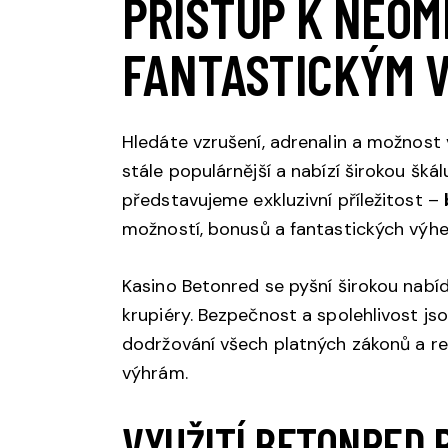
PŘÍSTUP K NEO
FANTASTICKÝM V
Hledáte vzrušení, adrenalin a možnost 
stále populárnější a nabízí širokou š
představujeme exkluzivní příležitost –
možností, bonusů a fantastických výher
Kasino Betonred se pyšní širokou nabíd
krupiéry. Bezpečnost a spolehlivost jso
dodržování všech platných zákonů a re
výhrám.
VYUŽITÍ BETONRED 