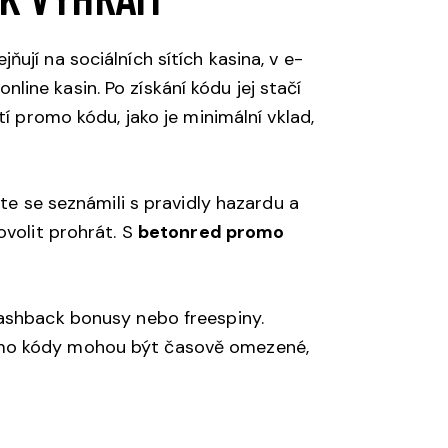
ují na sociálních sítích kasina, v e-
ine kasin. Po získání kódu jej stačí
í promo kódu, jako je minimální vklad,
te se seznámili s pravidly hazardu a
ovolit prohrát. S
betonred promo
cashback bonusy nebo freespiny.
romo kódy mohou být časově omezené,