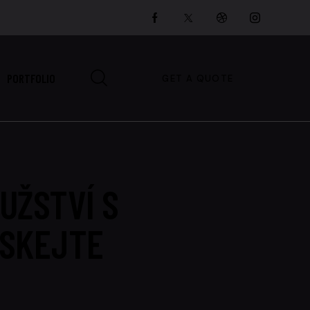
PORTFOLIO
GET A QUOTE
UŽSTVÍ S
ÍSKEJTE