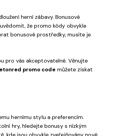
dloužení herní zábavy. Bonusové
si uvědomit, že promo kódy obvykle
brat bonusové prostředky, musíte je
ou pro vás akceptovatelné. Věnujte
etonred promo code
můžete získat
šemu hernímu stylu a preferencím.
olní hry, hledejte bonusy s nízkým
tě, kde jsou obvykle zveřejňovány nové