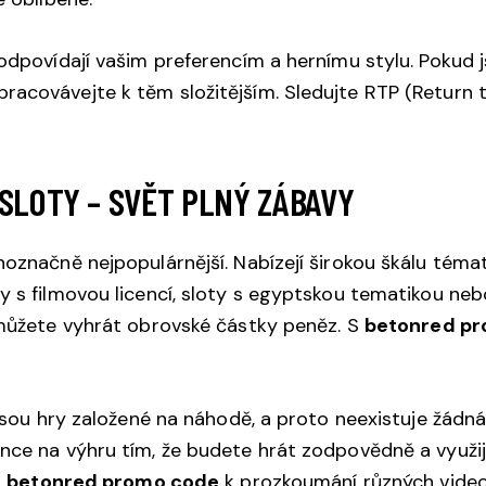
 odpovídají vašim preferencím a hernímu stylu. Pokud 
acovávejte k těm složitějším. Sledujte RTP (Return to
 SLOTY – SVĚT PLNÝ ZÁBAVY
noznačně nejpopulárnější. Nabízejí širokou škálu témat
y s filmovou licencí, sloty s egyptskou tematikou neb
e můžete vyhrát obrovské částky peněz. S
betonred p
 jsou hry založené na náhodě, a proto neexistuje žádná
nce na výhru tím, že budete hrát zodpovědně a využij
j
betonred promo code
k prozkoumání různých video 