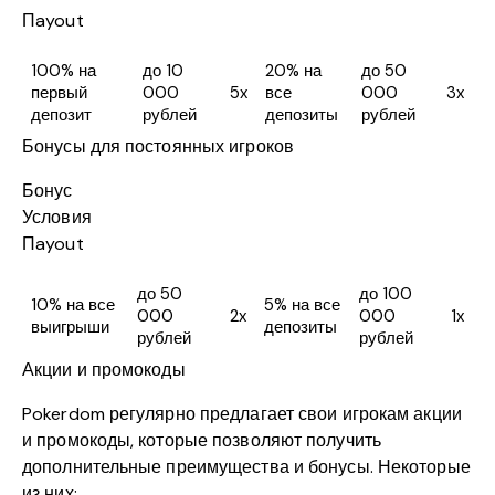
Пayout
100% на
до 10
20% на
до 50
первый
000
5x
все
000
3x
депозит
рублей
депозиты
рублей
Бонусы для постоянных игроков
Бонус
Условия
Пayout
до 50
до 100
10% на все
5% на все
000
2x
000
1x
выигрыши
депозиты
рублей
рублей
Акции и промокоды
Pokerdom регулярно предлагает свои игрокам акции
и промокоды, которые позволяют получить
дополнительные преимущества и бонусы. Некоторые
из них: