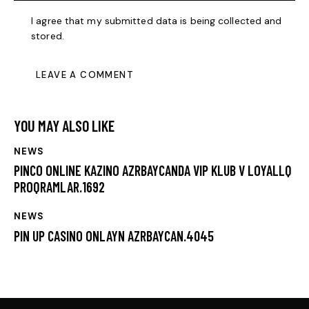
I agree that my submitted data is being collected and
stored.
YOU MAY ALSO LIKE
NEWS
PINCO ONLINE KAZINO AZRBAYCANDA VIP KLUB V LOYALLQ
PROQRAMLAR.1692
NEWS
PIN UP CASINO ONLAYN AZRBAYCAN.4045