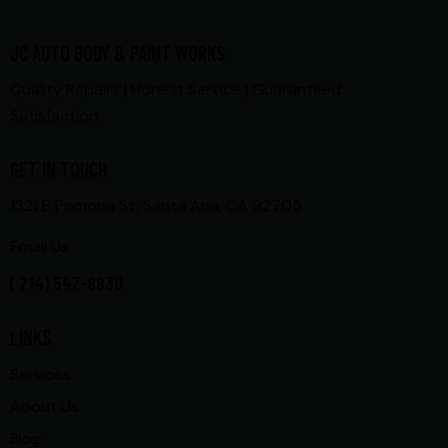
JC AUTO BODY & PAINT WORKS
Quality Repairs | Honest Service | Guaranteed
Satisfaction
GET IN TOUCH
1321 E Pomona St, Santa Ana, CA 92705
Email Us
( 714) 547-8830
LINKS
Services
About Us
Blog