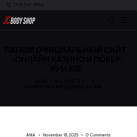
(714) 547-8830
POKERDOM ОФИЦИАЛЬНЫЙ САЙТ
– ОНЛАЙН КАЗИНО И ПОКЕР
РУМ.8138
HOME
ALL POSTS
...
POKERDOM ОФИЦИАЛЬНЫЙ САЙТ...
NEWS
ANA
November 18, 2025
0
Comments