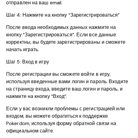
отправлен на ваш email.
Шаг 4: Нажмите на кнопку “Зарегистрироваться”
После ввода необходимых данных нажмите на
кнопку “Зарегистрироваться”. Если все данные
корректны, вы будете зарегистрированы и сможете
начать играть.
Шаг 5: Вход в игру
После регистрации вы сможете войти в игру,
используя введенные вами логин и пароль. Входите
на страницу входа, введите ваш логин и пароль, и
нажмите на кнопку “Вход”.
Если у вас возникли проблемы с регистрацией или
входом, вы можете обратиться к поддержке
Pokerdom, используя форму обратной связи на
официальном сайте.