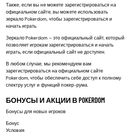
Также, если вы не можете зарегистрироваться на
официальном сайте, вы можете использовать
зеркало Pokerdom, чтобы зарегистрироваться и
начать играть.
Зеркало Pokerdom – это официальный сайт, который
позволяет игрокам зарегистрироваться и начать
играть, если официальный сайт не доступен.
В любом случае, мы рекомендуем вам
зарегистрироваться на официальном сайте
Pokerdom, чтобы обеспечить себе доступ к полному
спектру услуг и функций покер-рума.
БОНУСЫ И АКЦИИ В POKERDOM
Бонусы для новых игроков
Бонус
Условия