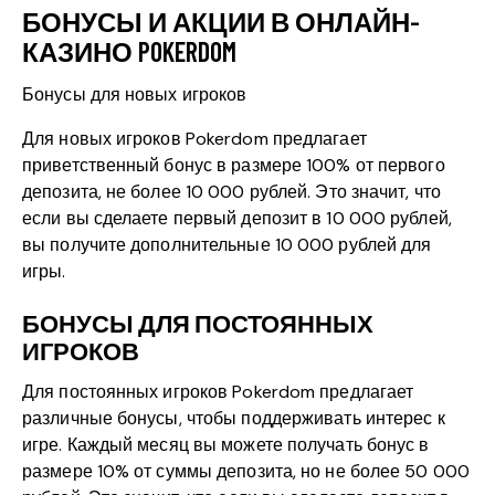
БОНУСЫ И АКЦИИ В ОНЛАЙН-
КАЗИНО POKERDOM
Бонусы для новых игроков
Для новых игроков Pokerdom предлагает
приветственный бонус в размере 100% от первого
депозита, не более 10 000 рублей. Это значит, что
если вы сделаете первый депозит в 10 000 рублей,
вы получите дополнительные 10 000 рублей для
игры.
БОНУСЫ ДЛЯ ПОСТОЯННЫХ
ИГРОКОВ
Для постоянных игроков Pokerdom предлагает
различные бонусы, чтобы поддерживать интерес к
игре. Каждый месяц вы можете получать бонус в
размере 10% от суммы депозита, но не более 50 000