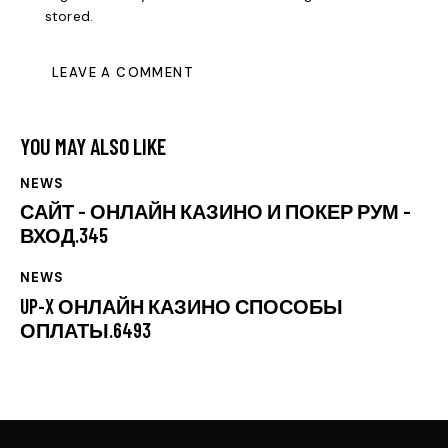
stored.
YOU MAY ALSO LIKE
NEWS
САЙТ – ОНЛАЙН КАЗИНО И ПОКЕР РУМ –
ВХОД.345
NEWS
UP-X ОНЛАЙН КАЗИНО СПОСОБЫ
ОПЛАТЫ.6493