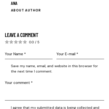
ANA
ABOUT AUTHOR
LEAVE A COMMENT
0.0
/
5
Save my name, email, and website in this browser for
the next time I comment.
I agree that my submitted data is being collected and