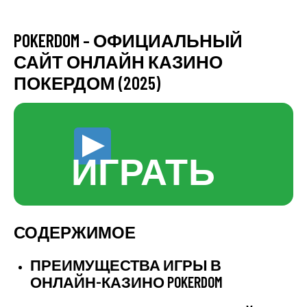
POKERDOM – ОФИЦИАЛЬНЫЙ
САЙТ ОНЛАЙН КАЗИНО
ПОКЕРДОМ (2025)
ИГРАТЬ
СОДЕРЖИМОЕ
ПРЕИМУЩЕСТВА ИГРЫ В
ОНЛАЙН-КАЗИНО POKERDOM