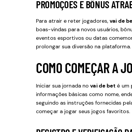
PROMOÇÕES E BÔNUS ATRA
Para atrair e reter jogadores,
vai de b
boas-vindas para novos usuários, bôn
eventos esportivos ou datas comemor
prolongar sua diversão na plataforma.
COMO COMEÇAR A JOG
Iniciar sua jornada no
vai de bet
é um p
informações básicas como nome, endere
seguindo as instruções fornecidas pel
começar a jogar seus jogos favoritos.