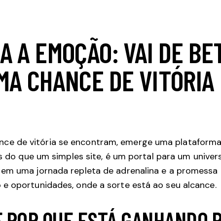
A A EMOÇÃO: VAI DE B
MA CHANCE DE VITÓRIA 
e de vitória se encontram, emerge uma plataforma q
is do que um simples site, é um portal para um unive
 em uma jornada repleta de adrenalina e a promessa
e oportunidades, onde a sorte está ao seu alcance.
T E POR QUE ESTÁ GANHANDO