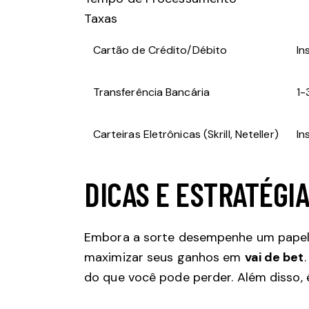
Taxas
Cartão de Crédito/Débito
In
Transferência Bancária
1-
Carteiras Eletrônicas (Skrill, Neteller)
In
DICAS E ESTRATÉGIA
Embora a sorte desempenhe um papel i
maximizar seus ganhos em
vai de bet
do que você pode perder. Além disso, 