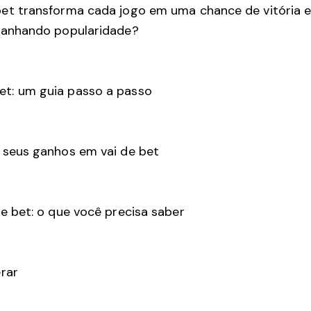
et transforma cada jogo em uma chance de vitória e d
 ganhando popularidade?
et: um guia passo a passo
r seus ganhos em vai de bet
de bet: o que você precisa saber
erar