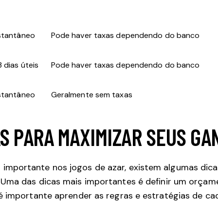
stantâneo
Pode haver taxas dependendo do banco
3 dias úteis
Pode haver taxas dependendo do banco
stantâneo
Geralmente sem taxas
S PARA MAXIMIZAR SEUS GA
mportante nos jogos de azar, existem algumas dica
. Uma das dicas mais importantes é definir um orçam
é importante aprender as regras e estratégias de ca