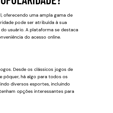
al, oferecendo uma ampla gama de
ridade pode ser atribuída à sua
 do usuário. A plataforma se destaca
veniência do acesso online.
jogos. Desde os clássicos jogos de
e pôquer, há algo para todos os
ndo diversos esportes, incluindo
e tenham opções interessantes para