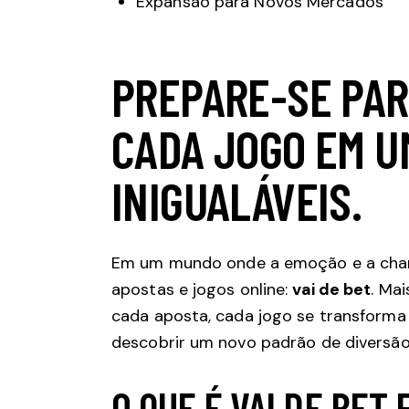
Expansão para Novos Mercados
PREPARE-SE PAR
CADA JOGO EM U
INIGUALÁVEIS.
Em um mundo onde a emoção e a chanc
apostas e jogos online:
vai de bet
. Ma
cada aposta, cada jogo se transforma
descobrir um novo padrão de diversão 
O QUE É VAI DE BE