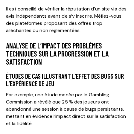
Il est conseillé de vérifier la réputation d’un site via des
avis indépendants avant de s’y inscrire. Méfiez-vous
des plateformes proposant des offres trop
alléchantes ou non réglementées.
ANALYSE DE L’IMPACT DES PROBLÈMES
TECHNIQUES SUR LA PROGRESSION ET LA
SATISFACTION
ÉTUDES DE CAS ILLUSTRANT L’EFFET DES BUGS SUR
L’EXPÉRIENCE DE JEU
Par exemple, une étude menée par le Gambling
Commission a révélé que 25 % des joueurs ont
abandonné une session à cause de bugs persistants,
mettant en évidence l’impact direct sur la satisfaction
et la fidélité.