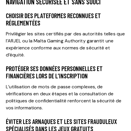
NAVIGATION SÉCURISÉE ET SANS SOUCI
CHOISIR DES PLATEFORMES RECONNUES ET
RÉGLEMENTÉES
Privilégier les sites certifiés par des autorités telles que
l’ARJEL ou la Malta Gaming Authority garantit une
expérience conforme aux normes de sécurité et
d’équité.
PROTÉGER SES DONNÉES PERSONNELLES ET
FINANCIÈRES LORS DE L’INSCRIPTION
L’utilisation de mots de passe complexes, de
vérifications en deux étapes et la consultation de
politiques de confidentialité renforcent la sécurité de
vos informations.
ÉVITER LES ARNAQUES ET LES SITES FRAUDULEUX
SPÉCIALISÉS DANS LES JEUX GRATUITS