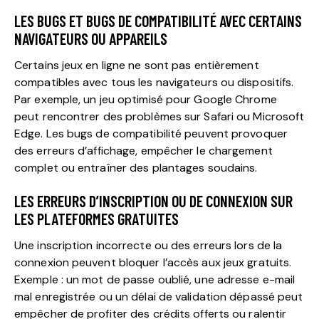
LES BUGS ET BUGS DE COMPATIBILITÉ AVEC CERTAINS
NAVIGATEURS OU APPAREILS
Certains jeux en ligne ne sont pas entièrement
compatibles avec tous les navigateurs ou dispositifs.
Par exemple, un jeu optimisé pour Google Chrome
peut rencontrer des problèmes sur Safari ou Microsoft
Edge. Les bugs de compatibilité peuvent provoquer
des erreurs d’affichage, empêcher le chargement
complet ou entraîner des plantages soudains.
LES ERREURS D’INSCRIPTION OU DE CONNEXION SUR
LES PLATEFORMES GRATUITES
Une inscription incorrecte ou des erreurs lors de la
connexion peuvent bloquer l’accès aux jeux gratuits.
Exemple : un mot de passe oublié, une adresse e-mail
mal enregistrée ou un délai de validation dépassé peut
empêcher de profiter des crédits offerts ou ralentir