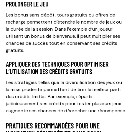
PROLONGER LE JEU
Les bonus sans dépôt, tours gratuits ou offres de
recharge permettent d’étendre le nombre de jeux ou
la durée de la session. Dans l’exemple d’un joueur
utilisant un bonus de bienvenue, il peut multiplier ses
chances de succès tout en conservant ses crédits
gratuits.
APPLIQUER DES TECHNIQUES POUR OPTIMISER
L’UTILISATION DES CRÉDITS GRATUITS
Les stratégies telles que la diversification des jeux ou
la mise prudente permettent de tirer le meilleur parti
des crédits limités. Par exemple, répartir
judicieusement ses crédits pour tester plusieurs jeux
augmente ses chances de décrocher une récompense.
PRATIQUES RECOMMANDÉES POUR UNE