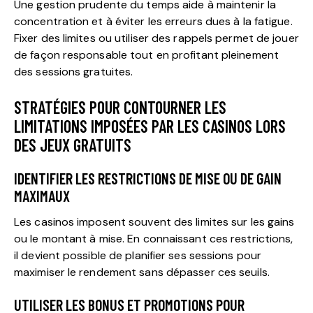
Une gestion prudente du temps aide à maintenir la
concentration et à éviter les erreurs dues à la fatigue.
Fixer des limites ou utiliser des rappels permet de jouer
de façon responsable tout en profitant pleinement
des sessions gratuites.
STRATÉGIES POUR CONTOURNER LES
LIMITATIONS IMPOSÉES PAR LES CASINOS LORS
DES JEUX GRATUITS
IDENTIFIER LES RESTRICTIONS DE MISE OU DE GAIN
MAXIMAUX
Les casinos imposent souvent des limites sur les gains
ou le montant à mise. En connaissant ces restrictions,
il devient possible de planifier ses sessions pour
maximiser le rendement sans dépasser ces seuils.
UTILISER LES BONUS ET PROMOTIONS POUR