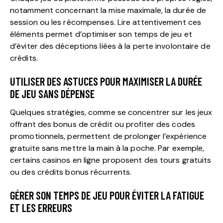
notamment concernant la mise maximale, la durée de
session ou les récompenses. Lire attentivement ces
éléments permet d’optimiser son temps de jeu et
d’éviter des déceptions liées à la perte involontaire de
crédits.
UTILISER DES ASTUCES POUR MAXIMISER LA DURÉE
DE JEU SANS DÉPENSE
Quelques stratégies, comme se concentrer sur les jeux
offrant des bonus de crédit ou profiter des codes
promotionnels, permettent de prolonger l’expérience
gratuite sans mettre la main à la poche. Par exemple,
certains casinos en ligne proposent des tours gratuits
ou des crédits bonus récurrents.
GÉRER SON TEMPS DE JEU POUR ÉVITER LA FATIGUE
ET LES ERREURS