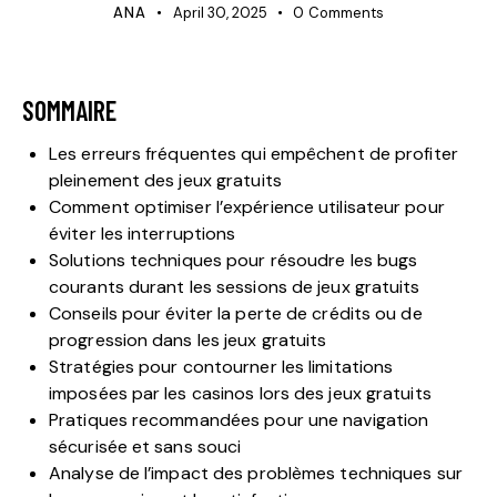
ANA
April 30, 2025
0
Comments
SOMMAIRE
Les erreurs fréquentes qui empêchent de profiter
pleinement des jeux gratuits
Comment optimiser l’expérience utilisateur pour
éviter les interruptions
Solutions techniques pour résoudre les bugs
courants durant les sessions de jeux gratuits
Conseils pour éviter la perte de crédits ou de
progression dans les jeux gratuits
Stratégies pour contourner les limitations
imposées par les casinos lors des jeux gratuits
Pratiques recommandées pour une navigation
sécurisée et sans souci
Analyse de l’impact des problèmes techniques sur