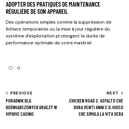
ADOPTER DES PRATIQUES DE MAINTENANCE
RÉGULIÈRE DE SON APPAREIL
Des opérations simples comme la suppression de
fichiers temporaires ou la mise à jour régulière du
système d’exploitation prolongent la durée de
performance optimale de votre matériel.
0
PREVIOUS
NEXT
PORADNIK DLA
CHICKEN ROAD 2: ASFALTO CHE
DOŚWIADCZONYCH GRACZY W
DURA VENTI ANNI E IL GIOCO
VIPHIVE CASINO
CHE SIMULA LA VITA VERA