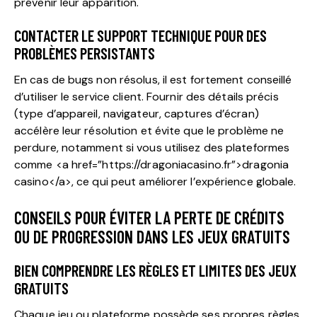
prévenir leur apparition.
CONTACTER LE SUPPORT TECHNIQUE POUR DES
PROBLÈMES PERSISTANTS
En cas de bugs non résolus, il est fortement conseillé
d’utiliser le service client. Fournir des détails précis
(type d’appareil, navigateur, captures d’écran)
accélère leur résolution et évite que le problème ne
perdure, notamment si vous utilisez des plateformes
comme <a href=”https://dragoniacasino.fr”>dragonia
casino</a>, ce qui peut améliorer l’expérience globale.
CONSEILS POUR ÉVITER LA PERTE DE CRÉDITS
OU DE PROGRESSION DANS LES JEUX GRATUITS
BIEN COMPRENDRE LES RÈGLES ET LIMITES DES JEUX
GRATUITS
Chaque jeu ou plateforme possède ses propres règles,