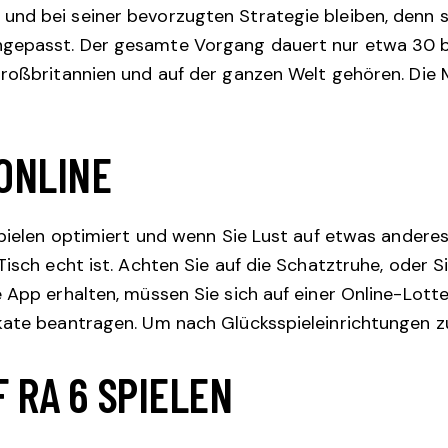
und bei seiner bevorzugten Strategie bleiben, denn 
ngepasst
. Der gesamte Vorgang dauert nur etwa 30 b
Großbritannien und auf der ganzen Welt gehören. Die 
 ONLINE
pielen optimiert und wenn Sie Lust auf etwas anderes 
Tisch echt ist. Achten Sie auf die Schatztruhe, oder 
e App erhalten, müssen Sie sich auf einer Online-Lot
kate beantragen. Um nach Glücksspieleinrichtungen z
 RA 6 SPIELEN