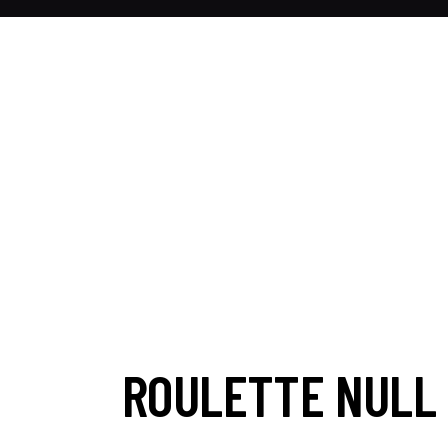
ROULETTE NULL