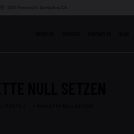
1321 E Pomona St, Santa Ana, CA
ABOUT US
SERVICES
CONTACT US
BLOG
TTE NULL SETZEN
LL POSTS
...
ROULETTE NULL SETZEN