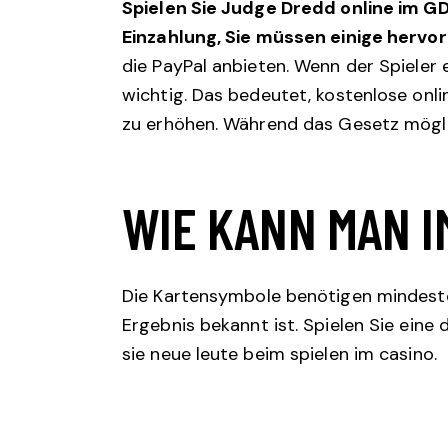
Spielen Sie Judge Dredd online im G
Einzahlung, Sie müssen einige hervor
die PayPal anbieten. Wenn der Spieler
wichtig. Das bedeutet, kostenlose onl
zu erhöhen. Während das Gesetz möglich
WIE KANN MAN I
Die Kartensymbole benötigen mindeste
Ergebnis bekannt ist. Spielen Sie eine 
sie neue leute beim spielen im casino.