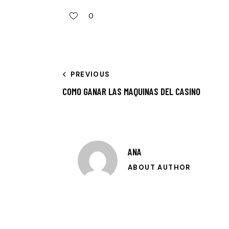
0
PREVIOUS
COMO GANAR LAS MAQUINAS DEL CASINO
ANA
ABOUT AUTHOR