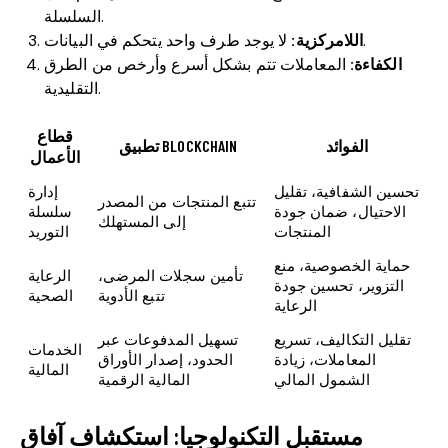
السلسلة.
لا يوجد طرف واحد يتحكم في البيانات.
اللامركزية:
الكفاءة:
المعاملات تتم بشكل أسرع وأرخص من الطرق
التقليدية.
قطاع
الفوائد
تطبيق BLOCKCHAIN
الأعمال
تحسين الشفافية، تقليل
إدارة
تتبع المنتجات من المصدر
الاحتيال، ضمان جودة
سلسلة
إلى المستهلك
المنتجات
التوريد
حماية الخصوصية، منع
تأمين سجلات المرضى،
الرعاية
التزوير، تحسين جودة
تتبع الأدوية
الصحية
الرعاية
تقليل التكاليف، تسريع
تسهيل المدفوعات عبر
الخدمات
المعاملات، زيادة
الحدود، إصدار الأوراق
المالية
الشمول المالي
المالية الرقمية
مستقبل التكنولوجيا: استكشاف آفاق