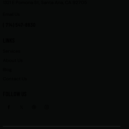
1321 E Pomona St, Santa Ana, CA 92705
Email Us
( 714) 547-8830
LINKS
Services
About Us
Blog
Contact Us
FOLLOW US