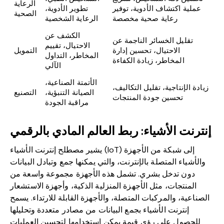
الرعاية
عملية اكتشاف الأدوية، توفير
تطوير الأدوية،
الصحية
رعاية صحية مخصصة
الرعاية الشخصية
الكشف عن
تقليل الخسائر الناجمة عن
الاحتيال، تقييم
الاحتيال، تحسين إدارة
التمويل
المخاطر، التداول
المخاطر، زيادة الكفاءة
الآلي
الأتمتة الصناعية،
زيادة الإنتاجية، تقليل التكاليف،
الصيانة التنبؤية،
التصنيع
تحسين جودة المنتجات
مراقبة الجودة
إنترنت الأشياء: ربط العالم المادي بالرقمي
يشير مصطلح إنترنت الأشياء (IoT) إلى شبكة من الأجهزة
والأشياء المتصلة بالإنترنت، والتي يمكنها جمع وتبادل البيانات
دون تدخل بشري. تشمل هذه الأجهزة مجموعة واسعة من
المنتجات، مثل الأجهزة المنزلية الذكية، وأجهزة الاستشعار
الصناعية، والمركبات المتصلة، والأجهزة القابلة للارتداء. يسمح
إنترنت الأشياء بجمع البيانات من مصادر متعددة وتحليلها
للحصول على رؤى قيمة يمكن استخدامها لتحسين العمليات