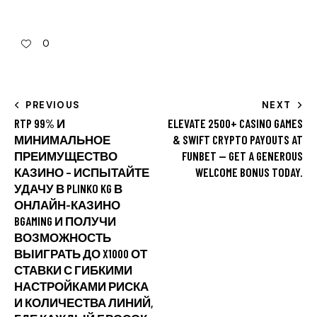
0
PREVIOUS
NEXT
RTP 99% И
ELEVATE 2500+ CASINO GAMES
МИНИМАЛЬНОЕ
& SWIFT CRYPTO PAYOUTS AT
ПРЕИМУЩЕСТВО
FUNBET — GET A GENEROUS
КАЗИНО – ИСПЫТАЙТЕ
WELCOME BONUS TODAY.
УДАЧУ В PLINKO KG В
ОНЛАЙН-КАЗИНО
BGAMING И ПОЛУЧИ
ВОЗМОЖНОСТЬ
ВЫИГРАТЬ ДО X1000 ОТ
СТАВКИ С ГИБКИМИ
НАСТРОЙКАМИ РИСКА
И КОЛИЧЕСТВА ЛИНИЙ,