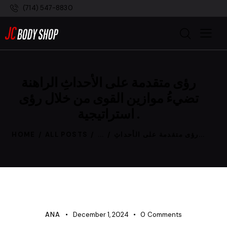
(714) 547-8830
رؤى متقدمة على الأحداثِ الراهنة
تضيءُ موازين القوى من خلال رؤى
استراتيجية .
رؤى متقدمة على الأحداثِ...
...
ALL POSTS
HOME
UNCATEGORIZED
ANA
December 1, 2024
0
Comments