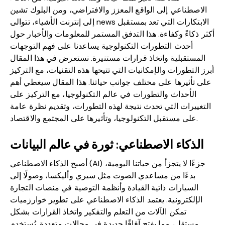
الاصطناعي إلى الواقع المعزز والافتراضي، ومن البلوك تشين
الابتكارات التي تعد بمستقبل
news
إلى إنترنت الأشياء، تتوالى
أكثر ذكاءً وكفاءة. هذا التدفق المستمر للمعلومات والأخبار حول
أحدث التطورات التكنولوجية يساعدنا على فهم التوجهات
المستقبلية واتخاذ قرارات مستنيرة. نستعرض في هذا المقال
أبرز التطورات والإمكانيات التي تتيحها هذه التقنيات، مع التركيز
على تأثيرها على مختلف جوانب حياتنا. هذا المقال سيغطي أهم
الأحداث والتطورات في عالم التكنولوجيا، مع التركيز على
التغييرات التي تحدث نتيجة لهذه التطورات، وتقديم نظرة عامة
على مستقبل التكنولوجيا، وتأثيرها على المجتمع والاقتصاد.
الذكاء الاصطناعي: ثورة في عالم البيانات
أصبح الذكاء الاصطناعي (AI) جزءًا لا يتجزأ من حياتنا اليومية،
بدءًا من مساعدي الصوت مثل سيري وأليكسا، وصولًا إلى
السيارات ذاتية القيادة وأنظمة التوصية في منصات التجارة
الإلكترونية. يعتمد الذكاء الاصطناعي على تطوير خوارزميات
تمكن الآلات من التعلم والتفكير واتخاذ القرارات بشكل
مستقل، مما يفتح آفاقًا جديدة في مجالات متعددة. يُستخدم