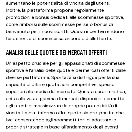
aumentano le potenzialità di vincita degli utenti.
Inoltre, la piattaforma propone regolarmente
promozioni e bonus dedicati alle scommesse sportive,
come rimborsi sulle scommesse perse o bonus di
benvenuto per i nuovi iscritti. Questi incentivi rendono
l’esperienza di scommessa ancora più allettante.
ANALISI DELLE QUOTE E DEI MERCATI OFFERTI
Un aspetto cruciale per gli appassionati di scommesse
sportive è l’analisi delle quote e dei mercati offerti dalle
diverse piattaforme. Sportaza si distingue per la sua
capacità di offrire quotazioni competitive, spesso
superiori alla media del mercato. Questa caratteristica,
unita alla vasta gamma di mercati disponibili, permette
agli utenti di massimizzare le proprie potenzialità di
vincita. La piattaforma offre quote sia pre-partita che
live, consentendo agli scommettitori di adattare le
proprie strategie in base all’andamento degli eventi