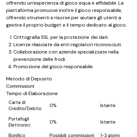
offrendo un’esperienza di gioco equa e affidabile. La
piattaforma promuove inoltre il gioco responsabile,
offrendo strumenti e risorse per aiutare gli utenti a
gestire il proprio budget e il tempo dedicato al gioco.
Crittografia SSL per la protezione dei dati.
Licenze rilasciate da enti regolatori riconosciuti.
Collaborazione con aziende specializzate nella
prevenzione delle frodi.
Promozione del gioco responsabile.
Metodo di Deposito
Commissioni
Tempo di Elaborazione
Carta di
0%
Istante
Credito/Debito
Portafogli
0%
Istante
Elettronici
Bonifico
Possibili commissioni
1-3 giorni