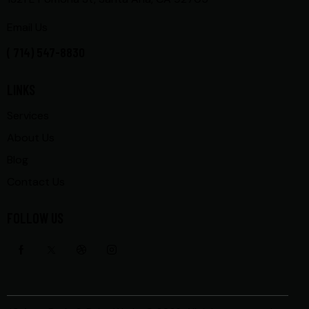
Email Us
( 714) 547-8830
LINKS
Services
About Us
Blog
Contact Us
FOLLOW US