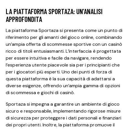
LA PIATTAFORMA SPORTAZA: UN’ANALISI
APPROFONDITA
La piattaforma Sportaza si presenta come un punto di
riferimento per gli amanti del gioco online, combinando
un’ampia offerta di scommesse sportive con un casinò
ricco di titoli entusiasmanti. L’interfaccia è progettata
per essere intuitiva e facile da navigare, rendendo
l’esperienza utente piacevole sia per i principianti che
per i giocatori più esperti. Uno dei punti di forza di
questa piattaforma è la sua capacità di adattarsi a
diverse esigenze, offrendo un’ampia gamma di opzioni
di scommessa e giochi di casinò.
Sportaza si impegna a garantire un ambiente di gioco
sicuro e responsabile, implementando rigorose misure
di sicurezza per proteggere i dati personali e finanziari
dei propri utenti. Inoltre, la piattaforma promuove il