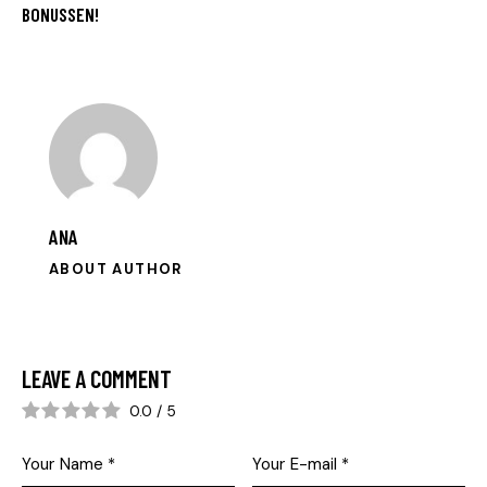
BONUSSEN!
ANA
ABOUT AUTHOR
LEAVE A COMMENT
0.0
/
5