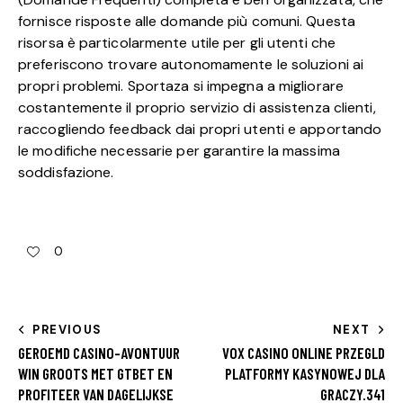
fornisce risposte alle domande più comuni. Questa
risorsa è particolarmente utile per gli utenti che
preferiscono trovare autonomamente le soluzioni ai
propri problemi. Sportaza si impegna a migliorare
costantemente il proprio servizio di assistenza clienti,
raccogliendo feedback dai propri utenti e apportando
le modifiche necessarie per garantire la massima
soddisfazione.
0
PREVIOUS
NEXT
GEROEMD CASINO-AVONTUUR
VOX CASINO ONLINE PRZEGLD
WIN GROOTS MET GTBET EN
PLATFORMY KASYNOWEJ DLA
PROFITEER VAN DAGELIJKSE
GRACZY.341