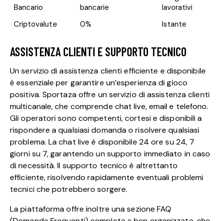
Bancario
bancarie
lavorativi
Criptovalute
0%
Istante
ASSISTENZA CLIENTI E SUPPORTO TECNICO
Un servizio di assistenza clienti efficiente e disponibile
è essenziale per garantire un’esperienza di gioco
positiva. Sportaza offre un servizio di assistenza clienti
multicanale, che comprende chat live, email e telefono.
Gli operatori sono competenti, cortesi e disponibili a
rispondere a qualsiasi domanda o risolvere qualsiasi
problema. La chat live è disponibile 24 ore su 24, 7
giorni su 7, garantendo un supporto immediato in caso
di necessità. Il supporto tecnico è altrettanto
efficiente, risolvendo rapidamente eventuali problemi
tecnici che potrebbero sorgere.
La piattaforma offre inoltre una sezione FAQ
(Domande Frequenti) completa e ben organizzata, che