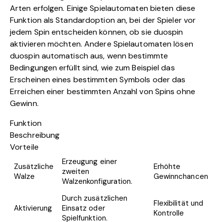
Arten erfolgen. Einige Spielautomaten bieten diese
Funktion als Standardoption an, bei der Spieler vor
jedem Spin entscheiden können, ob sie duospin
aktivieren möchten. Andere Spielautomaten lösen
duospin automatisch aus, wenn bestimmte
Bedingungen erfüllt sind, wie zum Beispiel das
Erscheinen eines bestimmten Symbols oder das
Erreichen einer bestimmten Anzahl von Spins ohne
Gewinn.
Funktion
Beschreibung
Vorteile
Erzeugung einer
Zusätzliche
Erhöhte
zweiten
Walze
Gewinnchancen
Walzenkonfiguration.
Durch zusätzlichen
Flexibilität und
Aktivierung
Einsatz oder
Kontrolle
Spielfunktion.