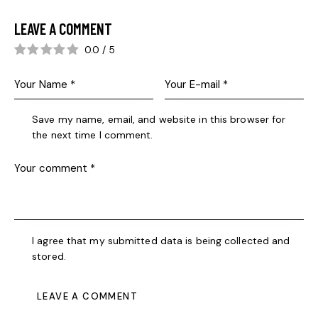
LEAVE A COMMENT
0.0
/
5
Save my name, email, and website in this browser for
the next time I comment.
I agree that my submitted data is being collected and
stored.