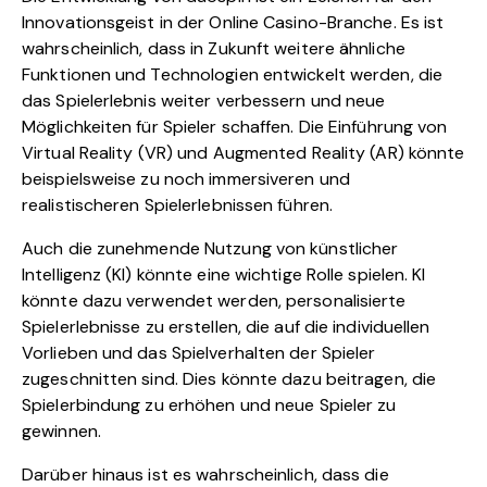
Innovationsgeist in der Online Casino-Branche. Es ist
wahrscheinlich, dass in Zukunft weitere ähnliche
Funktionen und Technologien entwickelt werden, die
das Spielerlebnis weiter verbessern und neue
Möglichkeiten für Spieler schaffen. Die Einführung von
Virtual Reality (VR) und Augmented Reality (AR) könnte
beispielsweise zu noch immersiveren und
realistischeren Spielerlebnissen führen.
Auch die zunehmende Nutzung von künstlicher
Intelligenz (KI) könnte eine wichtige Rolle spielen. KI
könnte dazu verwendet werden, personalisierte
Spielerlebnisse zu erstellen, die auf die individuellen
Vorlieben und das Spielverhalten der Spieler
zugeschnitten sind. Dies könnte dazu beitragen, die
Spielerbindung zu erhöhen und neue Spieler zu
gewinnen.
Darüber hinaus ist es wahrscheinlich, dass die