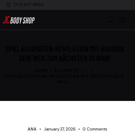
(714) 547-8830
SPIELAUTOMATEN-REVOLUTION MIT DUOSPIN
DEIN WEG ZUM NÄCHSTEN GEWINN
HOME
ALL POSTS
...
SPIELAUTOMATEN-REVOLUTION MIT DUOSPIN DEIN
WEG...
POST
ANA
January 27, 2026
0
Comments