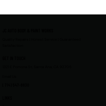
JC AUTO BODY & PAINT WORKS
Quality Repairs | Honest Service | Guaranteed
Satisfaction
GET IN TOUCH
1321 E Pomona St, Santa Ana, CA 92705
Email Us
( 714) 547-8830
LINKS