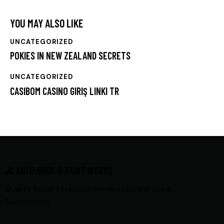
YOU MAY ALSO LIKE
UNCATEGORIZED
POKIES IN NEW ZEALAND SECRETS
UNCATEGORIZED
CASIBOM CASINO GIRIŞ LINKI TR
JC AUTO BODY & PAINT WORKS
Quality Repairs | Honest Service | Guaranteed
Satisfaction