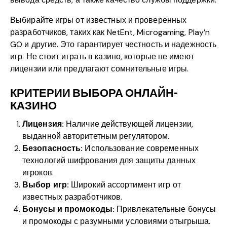
Выбирайте игры от известных и проверенных
разработчиков, таких как NetEnt, Microgaming, Play’n
GO и другие. Это гарантирует честность и надежность
игр. Не стоит играть в казино, которые не имеют
лицензии или предлагают сомнительные игры.
КРИТЕРИИ ВЫБОРА ОНЛАЙН-
КАЗИНО
Лицензия:
Наличие действующей лицензии,
выданной авторитетным регулятором.
Безопасность:
Использование современных
технологий шифрования для защиты данных
игроков.
Выбор игр:
Широкий ассортимент игр от
известных разработчиков.
Бонусы и промокоды:
Привлекательные бонусы
и промокоды с разумными условиями отыгрыша.