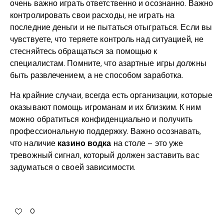
очень важно играть ответственно и осознанно. Важно
контролировать свои расходы, не играть на
последние деньги и не пытаться отыграться. Если вы
чувствуете, что теряете контроль над ситуацией, не
стесняйтесь обращаться за помощью к
специалистам. Помните, что азартные игры должны
быть развлечением, а не способом заработка.
На крайние случаи, всегда есть организации, которые
оказывают помощь игроманам и их близким. К ним
можно обратиться конфиденциально и получить
профессиональную поддержку. Важно осознавать,
что наличие
казино водка
на столе – это уже
тревожный сигнал, который должен заставить вас
задуматься о своей зависимости.
0