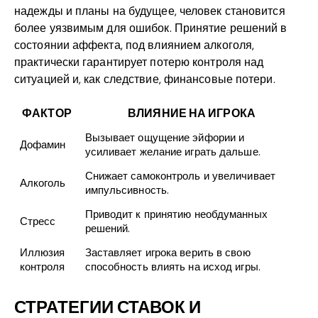
надежды и планы на будущее, человек становится
более уязвимым для ошибок. Принятие решений в
состоянии аффекта, под влиянием алкоголя,
практически гарантирует потерю контроля над
ситуацией и, как следствие, финансовые потери.
ФАКТОР
ВЛИЯНИЕ НА ИГРОКА
Вызывает ощущение эйфории и
Дофамин
усиливает желание играть дальше.
Снижает самоконтроль и увеличивает
Алкоголь
импульсивность.
Приводит к принятию необдуманных
Стресс
решений.
Иллюзия
Заставляет игрока верить в свою
контроля
способность влиять на исход игры.
СТРАТЕГИИ СТАВОК И