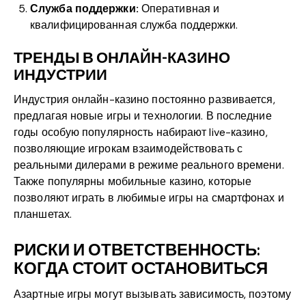
Служба поддержки:
Оперативная и
квалифицированная служба поддержки.
ТРЕНДЫ В ОНЛАЙН-КАЗИНО
ИНДУСТРИИ
Индустрия онлайн-казино постоянно развивается,
предлагая новые игры и технологии. В последние
годы особую популярность набирают live-казино,
позволяющие игрокам взаимодействовать с
реальными дилерами в режиме реального времени.
Также популярны мобильные казино, которые
позволяют играть в любимые игры на смартфонах и
планшетах.
РИСКИ И ОТВЕТСТВЕННОСТЬ:
КОГДА СТОИТ ОСТАНОВИТЬСЯ
Азартные игры могут вызывать зависимость, поэтому