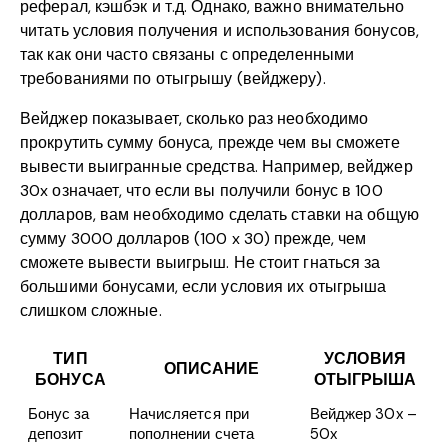
реферал, кэшбэк и т.д. Однако, важно внимательно
читать условия получения и использования бонусов,
так как они часто связаны с определенными
требованиями по отыгрышу (вейджеру).
Вейджер показывает, сколько раз необходимо
прокрутить сумму бонуса, прежде чем вы сможете
вывести выигранные средства. Например, вейджер
30x означает, что если вы получили бонус в 100
долларов, вам необходимо сделать ставки на общую
сумму 3000 долларов (100 x 30) прежде, чем
сможете вывести выигрыш. Не стоит гнаться за
большими бонусами, если условия их отыгрыша
слишком сложные.
ТИП
УСЛОВИЯ
ОПИСАНИЕ
БОНУСА
ОТЫГРЫША
Бонус за
Начисляется при
Вейджер 30x –
депозит
пополнении счета
50x