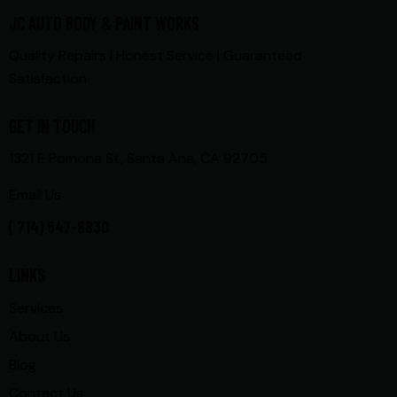
JC AUTO BODY & PAINT WORKS
Quality Repairs | Honest Service | Guaranteed
Satisfaction
GET IN TOUCH
1321 E Pomona St, Santa Ana, CA 92705
Email Us
( 714) 547-8830
LINKS
Services
About Us
Blog
Contact Us