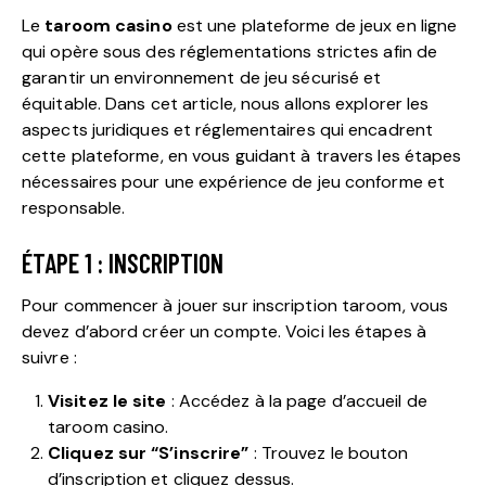
Le
taroom casino
est une plateforme de jeux en ligne
qui opère sous des réglementations strictes afin de
garantir un environnement de jeu sécurisé et
équitable. Dans cet article, nous allons explorer les
aspects juridiques et réglementaires qui encadrent
cette plateforme, en vous guidant à travers les étapes
nécessaires pour une expérience de jeu conforme et
responsable.
ÉTAPE 1 : INSCRIPTION
Pour commencer à jouer sur
inscription taroom
, vous
devez d’abord créer un compte. Voici les étapes à
suivre :
Visitez le site
: Accédez à la page d’accueil de
taroom casino.
Cliquez sur “S’inscrire”
: Trouvez le bouton
d’inscription et cliquez dessus.