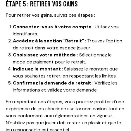
ÉTAPE 5 : RETIRER VOS GAINS
Pour retirer vos gains, suivez ces étapes :
Connectez-vous à votre compte
: Utilisez vos
identifiants.
Accédez à la section “Retrait”
: Trouvez l’option
de retrait dans votre espace joueur.
Choisissez votre méthode
: Sélectionnez le
mode de paiement pour le retrait.
Indiquez le montant
: Saisissez le montant que
vous souhaitez retirer, en respectant les limites.
Confirmez la demande de retrait
: Vérifiez les
informations et validez votre demande.
En respectant ces étapes, vous pourrez profiter d’une
expérience de jeu sécurisée sur taroom casino tout en
vous conformant aux réglementations en vigueur.
N’oubliez pas que jouer doit rester un plaisir et que le
jeu responsable est essentiel.