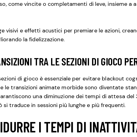
cesso, come vincite o completamenti di leve, insieme a 
visivi e effetti acustici per premiare le azioni, cre
liorando la fidelizzazione.
SIZIONI TRA LE SEZIONI DI GIOCO PE
e sezioni di gioco è essenziale per evitare blackout cog
 e le transizioni animate morbide sono diventate sta
e garantiscono una diminuzione dei tempi di attesa del
 si traduce in sessioni più lunghe e più frequenti.
DURRE I TEMPI DI INATTIVI