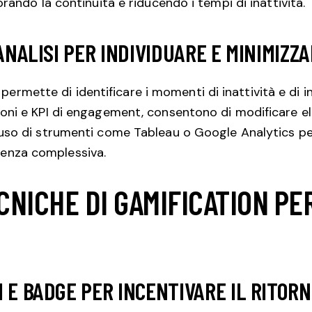
rando la continuità e riducendo i tempi di inattività.
ANALISI PER INDIVIDUARE E MINIMIZZAR
co permette di identificare i momenti di inattività e di
oni e KPI di engagement, consentono di modificare el
uso di strumenti come Tableau o Google Analytics per
icienza complessiva.
CNICHE DI GAMIFICATION P
 E BADGE PER INCENTIVARE IL RITOR