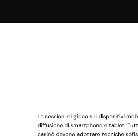
Le sessioni di gioco sui dispositivi mo
diffusione di smartphone e tablet. Tutta
casinò devono adottare tecniche sofis