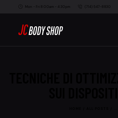
Mon - Fri 8:00am - 4:30pm
(714) 547-8830
TECNICHE DI OTTIMIZ
SUI DISPOSIT
HOME
ALL POSTS
...