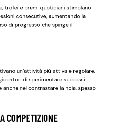
ge, trofei e premi quotidiani stimolano
essioni consecutive, aumentando la
so di progresso che spinge il
ivano un’attività più attiva e regolare.
giocatori di sperimentare successi
e anche nel contrastare la noia, spesso
LA COMPETIZIONE