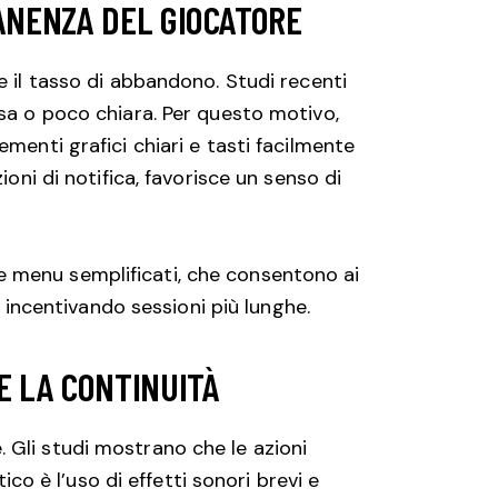
MANENZA DEL GIOCATORE
e il tasso di abbandono. Studi recenti
ssa o poco chiara. Per questo motivo,
menti grafici chiari e tasti facilmente
oni di notifica, favorisce un senso di
e menu semplificati, che consentono ai
e incentivando sessioni più lunghe.
E LA CONTINUITÀ
 Gli studi mostrano che le azioni
 è l’uso di effetti sonori brevi e