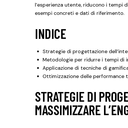
l’esperienza utente, riducono i tempi d
esempi concreti e dati di riferimento.
INDICE
Strategie di progettazione dell’in
Metodologie per ridurre i tempi di i
Applicazione di tecniche di gamifi
Ottimizzazione delle performance te
STRATEGIE DI PROG
MASSIMIZZARE L’E