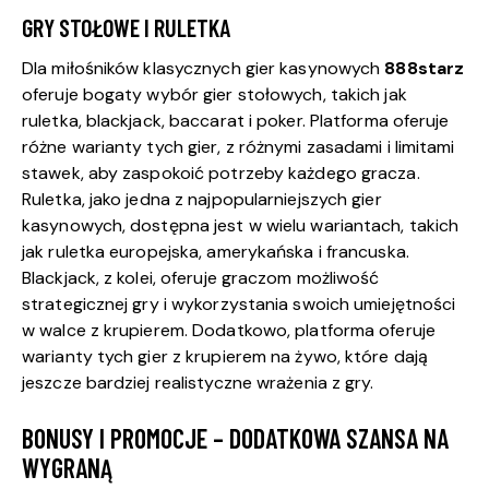
GRY STOŁOWE I RULETKA
Dla miłośników klasycznych gier kasynowych
888starz
oferuje bogaty wybór gier stołowych, takich jak
ruletka, blackjack, baccarat i poker. Platforma oferuje
różne warianty tych gier, z różnymi zasadami i limitami
stawek, aby zaspokoić potrzeby każdego gracza.
Ruletka, jako jedna z najpopularniejszych gier
kasynowych, dostępna jest w wielu wariantach, takich
jak ruletka europejska, amerykańska i francuska.
Blackjack, z kolei, oferuje graczom możliwość
strategicznej gry i wykorzystania swoich umiejętności
w walce z krupierem. Dodatkowo, platforma oferuje
warianty tych gier z krupierem na żywo, które dają
jeszcze bardziej realistyczne wrażenia z gry.
BONUSY I PROMOCJE – DODATKOWA SZANSA NA
WYGRANĄ