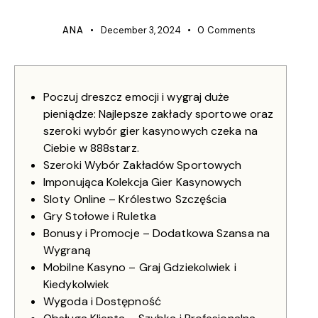
UNCATEGORIZED
ANA
December 3, 2024
0
Comments
Poczuj dreszcz emocji i wygraj duże
pieniądze: Najlepsze zakłady sportowe oraz
szeroki wybór gier kasynowych czeka na
Ciebie w 888starz.
Szeroki Wybór Zakładów Sportowych
Imponująca Kolekcja Gier Kasynowych
Sloty Online – Królestwo Szczęścia
Gry Stołowe i Ruletka
Bonusy i Promocje – Dodatkowa Szansa na
Wygraną
Mobilne Kasyno – Graj Gdziekolwiek i
Kiedykolwiek
Wygoda i Dostępność