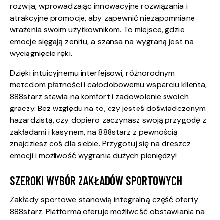
rozwija, wprowadzając innowacyjne rozwiązania i
atrakcyjne promocje, aby zapewnić niezapomniane
wrażenia swoim użytkownikom. To miejsce, gdzie
emocje sięgają zenitu, a szansa na wygraną jest na
wyciągnięcie ręki.
Dzięki intuicyjnemu interfejsowi, różnorodnym
metodom płatności i całodobowemu wsparciu klienta,
888starz stawia na komfort i zadowolenie swoich
graczy. Bez względu na to, czy jesteś doświadczonym
hazardzistą, czy dopiero zaczynasz swoją przygodę z
zakładami i kasynem, na 888starz z pewnością
znajdziesz coś dla siebie. Przygotuj się na dreszcz
emocji i możliwość wygrania dużych pieniędzy!
SZEROKI WYBÓR ZAKŁADÓW SPORTOWYCH
Zakłady sportowe stanowią integralną część oferty
888starz. Platforma oferuje możliwość obstawiania na