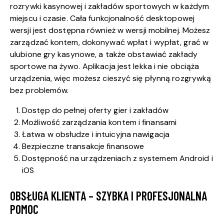
rozrywki kasynowej i zakładów sportowych w każdym
miejscu i czasie. Cała funkcjonalność desktopowej
wersji jest dostępna również w wersji mobilnej. Możesz
zarządzać kontem, dokonywać wpłat i wypłat, grać w
ulubione gry kasynowe, a także obstawiać zakłady
sportowe na żywo. Aplikacja jest lekka i nie obciąża
urządzenia, więc możesz cieszyć się płynną rozgrywką
bez problemów.
Dostęp do pełnej oferty gier i zakładów
Możliwość zarządzania kontem i finansami
Łatwa w obsłudze i intuicyjna nawigacja
Bezpieczne transakcje finansowe
Dostępność na urządzeniach z systemem Android i
iOS
OBSŁUGA KLIENTA – SZYBKA I PROFESJONALNA
POMOC