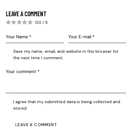
LEAVE A COMMENT
0.0
/
5
Save my name, email, and website in this browser for
the next time I comment.
I agree that my submitted data is being collected and
stored.