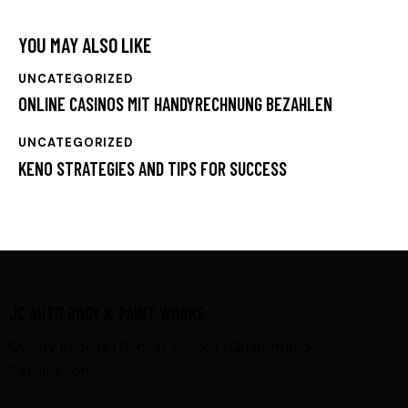
YOU MAY ALSO LIKE
UNCATEGORIZED
ONLINE CASINOS MIT HANDYRECHNUNG BEZAHLEN
UNCATEGORIZED
KENO STRATEGIES AND TIPS FOR SUCCESS
JC AUTO BODY & PAINT WORKS
Quality Repairs | Honest Service | Guaranteed
Satisfaction