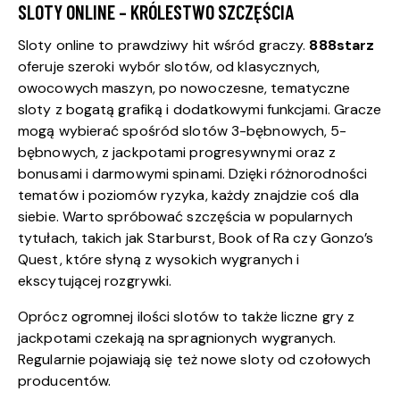
SLOTY ONLINE – KRÓLESTWO SZCZĘŚCIA
Sloty online to prawdziwy hit wśród graczy.
888starz
oferuje szeroki wybór slotów, od klasycznych,
owocowych maszyn, po nowoczesne, tematyczne
sloty z bogatą grafiką i dodatkowymi funkcjami. Gracze
mogą wybierać spośród slotów 3-bębnowych, 5-
bębnowych, z jackpotami progresywnymi oraz z
bonusami i darmowymi spinami. Dzięki różnorodności
tematów i poziomów ryzyka, każdy znajdzie coś dla
siebie. Warto spróbować szczęścia w popularnych
tytułach, takich jak Starburst, Book of Ra czy Gonzo’s
Quest, które słyną z wysokich wygranych i
ekscytującej rozgrywki.
Oprócz ogromnej ilości slotów to także liczne gry z
jackpotami czekają na spragnionych wygranych.
Regularnie pojawiają się też nowe sloty od czołowych
producentów.