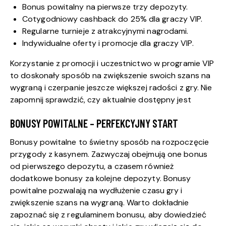
Bonus powitalny na pierwsze trzy depozyty.
Cotygodniowy cashback do 25% dla graczy VIP.
Regularne turnieje z atrakcyjnymi nagrodami.
Indywidualne oferty i promocje dla graczy VIP.
Korzystanie z promocji i uczestnictwo w programie VIP
to doskonały sposób na zwiększenie swoich szans na
wygraną i czerpanie jeszcze większej radości z gry. Nie
zapomnij sprawdzić, czy aktualnie dostępny jest
BONUSY POWITALNE – PERFEKCYJNY START
Bonusy powitalne to świetny sposób na rozpoczęcie
przygody z kasynem. Zazwyczaj obejmują one bonus
od pierwszego depozytu, a czasem również
dodatkowe bonusy za kolejne depozyty. Bonusy
powitalne pozwalają na wydłużenie czasu gry i
zwiększenie szans na wygraną. Warto dokładnie
zapoznać się z regulaminem bonusu, aby dowiedzieć