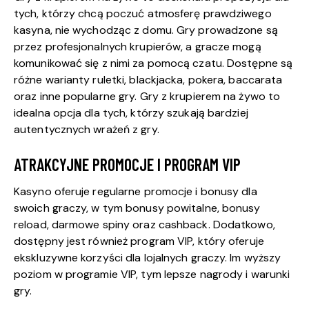
tych, którzy chcą poczuć atmosferę prawdziwego
kasyna, nie wychodząc z domu. Gry prowadzone są
przez profesjonalnych krupierów, a gracze mogą
komunikować się z nimi za pomocą czatu. Dostępne są
różne warianty ruletki, blackjacka, pokera, baccarata
oraz inne popularne gry. Gry z krupierem na żywo to
idealna opcja dla tych, którzy szukają bardziej
autentycznych wrażeń z gry.
ATRAKCYJNE PROMOCJE I PROGRAM VIP
Kasyno oferuje regularne promocje i bonusy dla
swoich graczy, w tym bonusy powitalne, bonusy
reload, darmowe spiny oraz cashback. Dodatkowo,
dostępny jest również program VIP, który oferuje
ekskluzywne korzyści dla lojalnych graczy. Im wyższy
poziom w programie VIP, tym lepsze nagrody i warunki
gry.