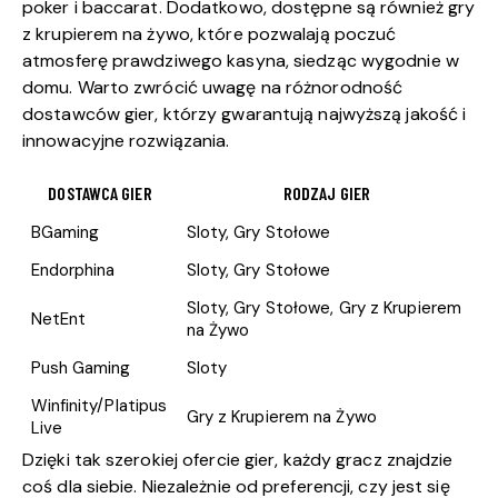
poker i baccarat. Dodatkowo, dostępne są również gry
z krupierem na żywo, które pozwalają poczuć
atmosferę prawdziwego kasyna, siedząc wygodnie w
domu. Warto zwrócić uwagę na różnorodność
dostawców gier, którzy gwarantują najwyższą jakość i
innowacyjne rozwiązania.
DOSTAWCA GIER
RODZAJ GIER
BGaming
Sloty, Gry Stołowe
Endorphina
Sloty, Gry Stołowe
Sloty, Gry Stołowe, Gry z Krupierem
NetEnt
na Żywo
Push Gaming
Sloty
Winfinity/Platipus
Gry z Krupierem na Żywo
Live
Dzięki tak szerokiej ofercie gier, każdy gracz znajdzie
coś dla siebie. Niezależnie od preferencji, czy jest się