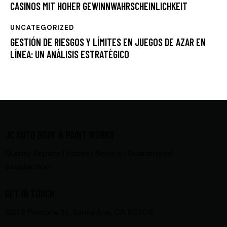
CASINOS MIT HOHER GEWINNWAHRSCHEINLICHKEIT
UNCATEGORIZED
GESTIÓN DE RIESGOS Y LÍMITES EN JUEGOS DE AZAR EN
LÍNEA: UN ANÁLISIS ESTRATÉGICO
JC AUTO BODY & PAINT WORKS
Quality Repairs | Honest Service | Guaranteed
Satisfaction
GET IN TOUCH
1321 E Pomona St, Santa Ana, CA 92705