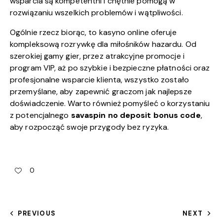
wsparcia są kompetentni i chętnie pomogą w
rozwiązaniu wszelkich problemów i wątpliwości.
Ogólnie rzecz biorąc, to kasyno online oferuje
kompleksową rozrywkę dla miłośników hazardu. Od
szerokiej gamy gier, przez atrakcyjne promocje i
program VIP, aż po szybkie i bezpieczne płatności oraz
profesjonalne wsparcie klienta, wszystko zostało
przemyślane, aby zapewnić graczom jak najlepsze
doświadczenie. Warto również pomyśleć o korzystaniu
z potencjalnego
savaspin no deposit bonus code
,
aby rozpocząć swoje przygody bez ryzyka.
0
PREVIOUS
NEXT