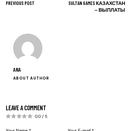
PREVIOUS POST
SULTAN GAMES КАЗАХСТАН
— ВЫПЛАТЫ
ANA
ABOUT AUTHOR
LEAVE A COMMENT
0.0
/
5