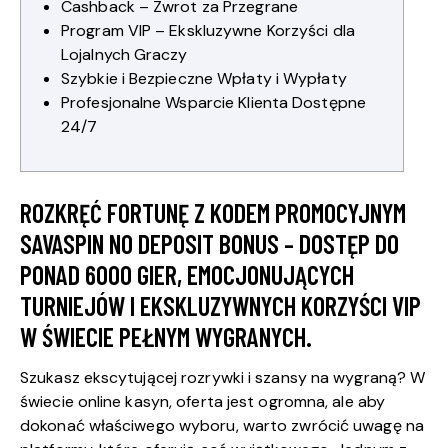
Cashback – Zwrot za Przegrane
Program VIP – Ekskluzywne Korzyści dla
Lojalnych Graczy
Szybkie i Bezpieczne Wpłaty i Wypłaty
Profesjonalne Wsparcie Klienta Dostępne
24/7
ROZKRĘĆ FORTUNĘ Z KODEM PROMOCYJNYM
SAVASPIN NO DEPOSIT BONUS – DOSTĘP DO
PONAD 6000 GIER, EMOCJONUJĄCYCH
TURNIEJÓW I EKSKLUZYWNYCH KORZYŚCI VIP
W ŚWIECIE PEŁNYM WYGRANYCH.
Szukasz ekscytującej rozrywki i szansy na wygraną? W
świecie online kasyn, oferta jest ogromna, ale aby
dokonać właściwego wyboru, warto zwrócić uwagę na