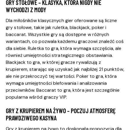
GRY STOŁOWE – KLASYKA, KTÓRA NIGDY NIE
WYCHODZI Z MODY
Dla miłośników klasycznych gier oferowane są liczne
gry stołowe, takie jak ruletka, blackjack, poker i
baccarat. Wszystkie gry są dostępne w różnych
wariantach, co pozwala każdemu graczowi znaleźć coś
dla siebie. Ruletka to gra, która wymaga szczęścia, ale
również umiejętności strategicznego obstawiania.
Blackjack to gra, w której gracze rywalizują z
krupierem, starając się uzyskać jak najbliżej 21 punktów,
ale nie przekroczyć tej wartości. Poker to gra, która
wymaga umiejętności blefowania i analizowania
przeciwników. Baccarat to gra, która jest szczególnie
popularna wśród graczy VIP.
GRY Z KRUPIEREM NA ŻYWO – POCZUJ ATMOSFERĘ
PRAWDZIWEGO KASYNA
Gry z krupierem na żywo to doskonała propozycja dla