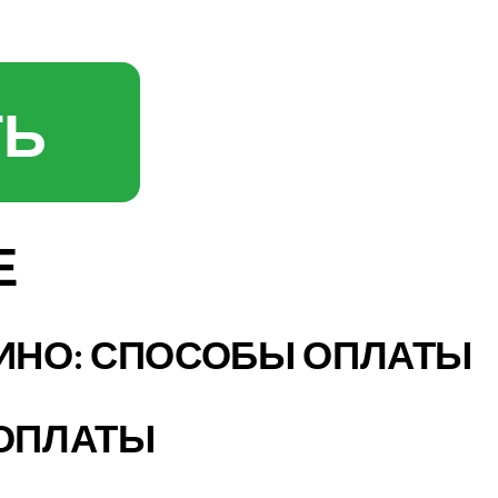
ТЬ
Е
ЗИНО: СПОСОБЫ ОПЛАТЫ
ОПЛАТЫ