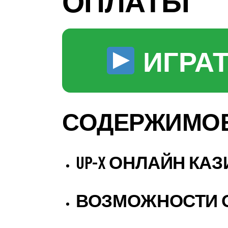
ОПЛАТЫ
ИГРА
СОДЕРЖИМО
UP-X ОНЛАЙН КА
ВОЗМОЖНОСТИ 