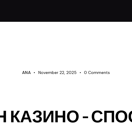
NEWS
ANA
November 22, 2025
0
Comments
ЙН КАЗИНО – СП