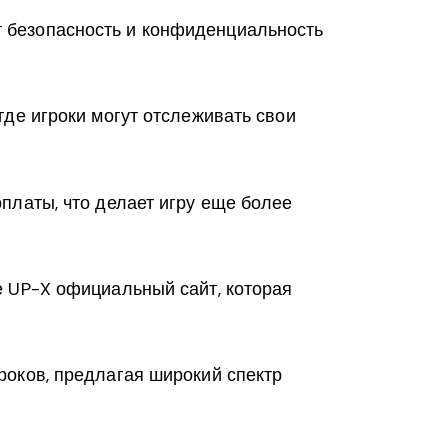
 безопасность и конфиденциальность
где игроки могут отслеживать свои
платы, что делает игру еще более
е UP-X официальный сайт, которая
роков, предлагая широкий спектр