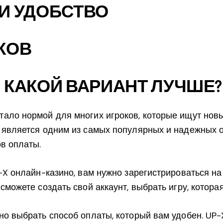
И УДОБСТВО
КОВ
 КАКОЙ ВАРИАНТ ЛУЧШЕ?
тало нормой для многих игроков, которые ищут нов
 является одним из самых популярных и надежных о
ов оплаты.
P-X онлайн-казино, вам нужно зарегистрироваться н
сможете создать свой аккаунт, выбрать игру, которая
но выбрать способ оплаты, который вам удобен. UP