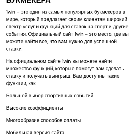
1win – это один из самых популярных букмекеров в
мире, который предлагает своим клиентам широкий
спектр услуг и функций для ставок на спорт и другие
события. Официальный сайт 1win – это место, где вы
можете найти все, что вам нужно для успешной
ставки.
На официальном сайте 1win вы можете найти
множество функций, которые помогут вам сделать
ставку и получать выигрыш. Вам доступны такие
функции, как:
Большой выбор спортивных событий
Высокие коэффициенты
Многообразие способов оплаты
Мобильная версия сайта