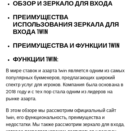
ОБЗОР И ЗЕРКАЛО ДЛЯ ВХОДА
ПРЕИМУЩЕСТВА
ИСПОЛЬЗОВАНИЯ ЗЕРКАЛА ДЛЯ
ВХОДА 1WIN
ПРЕИМУЩЕСТВА И ФУНКЦИИ 1WIN
ФУНКЦИИ 1WIN:
В мире ставок и азарта 1win является одним из самых
популярных букмекеров, предлагающих широкий
спектр услуг для игроков. Компания была основана в
2018 году и с тех пор стала одним из лидеров на
рынке азарта.
В этом обзоре мы рассмотрим официальный сайт
1win, его функциональность, преимущества и
недостатки. Мы также рассмотрим зеркало для входа,