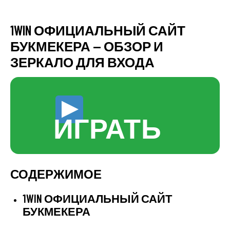
1WIN ОФИЦИАЛЬНЫЙ САЙТ
БУКМЕКЕРА — ОБЗОР И
ЗЕРКАЛО ДЛЯ ВХОДА
ИГРАТЬ
СОДЕРЖИМОЕ
1WIN ОФИЦИАЛЬНЫЙ САЙТ
БУКМЕКЕРА