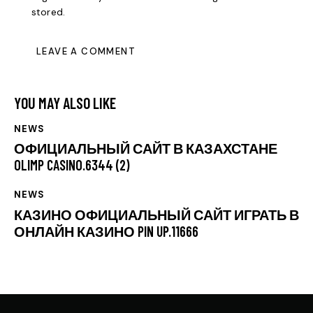
stored.
YOU MAY ALSO LIKE
NEWS
ОФИЦИАЛЬНЫЙ САЙТ В КАЗАХСТАНЕ
OLIMP CASINO.6344 (2)
NEWS
КАЗИНО ОФИЦИАЛЬНЫЙ САЙТ ИГРАТЬ В
ОНЛАЙН КАЗИНО PIN UP.11666