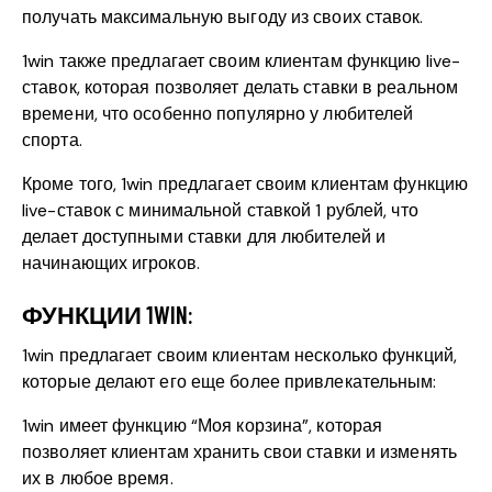
получать максимальную выгоду из своих ставок.
1win также предлагает своим клиентам функцию live-
ставок, которая позволяет делать ставки в реальном
времени, что особенно популярно у любителей
спорта.
Кроме того, 1win предлагает своим клиентам функцию
live-ставок с минимальной ставкой 1 рублей, что
делает доступными ставки для любителей и
начинающих игроков.
ФУНКЦИИ 1WIN:
1win предлагает своим клиентам несколько функций,
которые делают его еще более привлекательным:
1win имеет функцию “Моя корзина”, которая
позволяет клиентам хранить свои ставки и изменять
их в любое время.