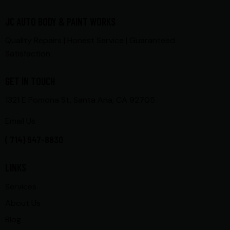
JC AUTO BODY & PAINT WORKS
Quality Repairs | Honest Service | Guaranteed
Satisfaction
GET IN TOUCH
1321 E Pomona St, Santa Ana, CA 92705
Email Us
( 714) 547-8830
LINKS
Services
About Us
Blog