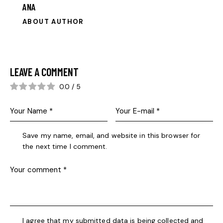
ANA
ABOUT AUTHOR
LEAVE A COMMENT
0.0
/
5
Save my name, email, and website in this browser for
the next time I comment.
I agree that my submitted data is being collected and