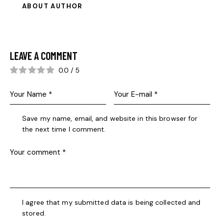
ABOUT AUTHOR
LEAVE A COMMENT
0.0
/
5
Save my name, email, and website in this browser for
the next time I comment.
I agree that my submitted data is being collected and
stored.