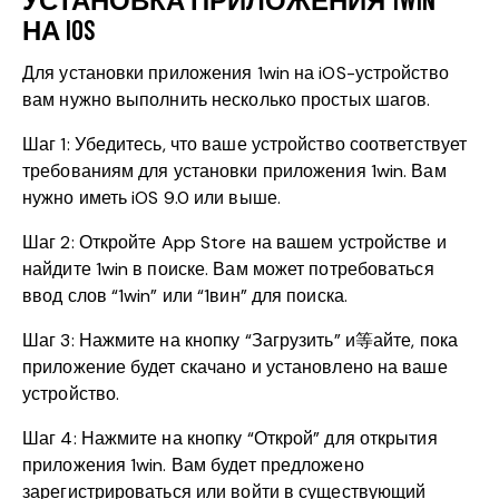
НА IOS
Для установки приложения 1win на iOS-устройство
вам нужно выполнить несколько простых шагов.
Шаг 1: Убедитесь, что ваше устройство соответствует
требованиям для установки приложения 1win. Вам
нужно иметь iOS 9.0 или выше.
Шаг 2: Откройте App Store на вашем устройстве и
найдите 1win в поиске. Вам может потребоваться
ввод слов “1win” или “1вин” для поиска.
Шаг 3: Нажмите на кнопку “Загрузить” и等айте, пока
приложение будет скачано и установлено на ваше
устройство.
Шаг 4: Нажмите на кнопку “Открой” для открытия
приложения 1win. Вам будет предложено
зарегистрироваться или войти в существующий