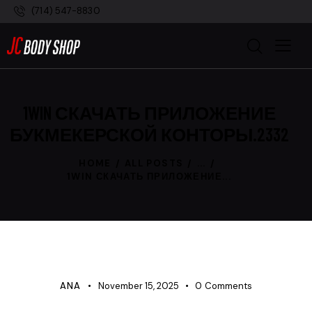
(714) 547-8830
1WIN СКАЧАТЬ ПРИЛОЖЕНИЕ
БУКМЕКЕРСКОЙ КОНТОРЫ.2332
HOME
ALL POSTS
...
1WIN СКАЧАТЬ ПРИЛОЖЕНИЕ...
NEWS
ANA
November 15, 2025
0
Comments