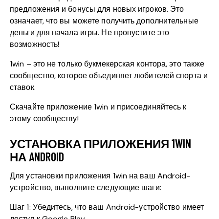
предложения и бонусы для новых игроков. Это
означает, что вы можете получить дополнительные
деньги для начала игры. Не пропустите это
возможность!
1win – это не только букмекерская контора, это также
сообщество, которое объединяет любителей спорта и
ставок.
Скачайте приложение 1win и присоединяйтесь к
этому сообществу!
УСТАНОВКА ПРИЛОЖЕНИЯ 1WIN
НА ANDROID
Для установки приложения 1win на ваш Android-
устройство, выполните следующие шаги:
Шаг 1: Убедитесь, что ваш Android-устройство имеет
доступ к Google Play