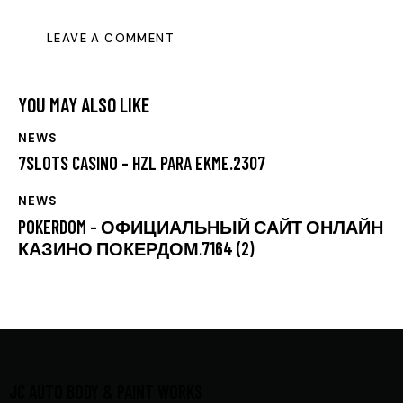
YOU MAY ALSO LIKE
NEWS
7SLOTS CASINO – HZL PARA EKME.2307
NEWS
POKERDOM – ОФИЦИАЛЬНЫЙ САЙТ ОНЛАЙН
КАЗИНО ПОКЕРДОМ.7164 (2)
JC AUTO BODY & PAINT WORKS