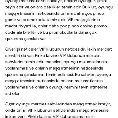
oyunçu məlumatlarını saxlayır, onların oyunçu rəjimini
təyin edir və onlara özəlliklər təmin edir. Bu klub, oyunçu
məşq etməsinin nəticəsində onlara daha çox pinco
game və promokodu təmin edir. VIP məşqçilərinin
məcburiyyəti ilə, onlar daha çox pinco casino promo
code ala bilərlər və bu promokodlarla daha çox
qazanma şansları var.
Əlverişli nəticələr VIP klubunun nəticəsidir, lakin mərciət
səhvləri da var. Pinko kəzino VIP klubunda mərciət
səhvlərini təmin edir, məsələn, oyunçu məlumatlarının
yoxlanılması və onların məşq etməsinin nəticəsində
qazanma şanslarının təmin edilməsi. Bu səhvlər, oyunçu
məşq etməsinin nəticəsində onların məlumatlarının
yoxlanılması və onların oyunçu rəjimini təyin etməsinə
aid olur.
Əgər oyunçu mərciət səhvlərindən məşq etmək istəyir,
onda onlar VIP klubunun səhvlərindən məşq etməsinə
imkan verir. Pinko kəzino VIP klubunda mərciət