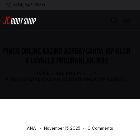
(714) 547-8830
PINCO ONLINE KAZINO AZRBAYCANDA VIP KLUB
V LOYALLQ PROQRAMLAR.1692
HOME
ALL POSTS
...
PINCO ONLINE KAZINO AZRBAYCANDA VIP KLUB V...
NEWS
ANA
November 15, 2025
0
Comments