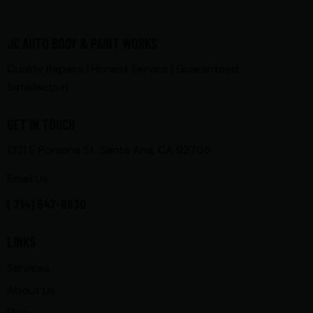
JC AUTO BODY & PAINT WORKS
Quality Repairs | Honest Service | Guaranteed
Satisfaction
GET IN TOUCH
1321 E Pomona St, Santa Ana, CA 92705
Email Us
( 714) 547-8830
LINKS
Services
About Us
Blog