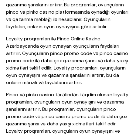
qazanma şanslarını artırır. Bu proqramlar, oyunçuların
pinco və pinko casino platformasında oynadığı oyunları
və qazanma məbləği ilə hesablanır. Oyunçuların
faydaları, onların oyun oynayışına görə artırılır.
Loyalty proqramları ilə Pinco Online Kazino
Azərbaycanda oyun oynayan oyunçuların faydaları
artırılır. Oyunçuların pinco promo code və pinco casino
promo code ilə daha çox qazanma şansı və daha yaxşı
xidmətləri təklif edilir. Loyalty proqramları, oyunçuların
oyun oynayışını və qazanma şanslarını artırır, bu da
onların mənzili və faydalarını artırır.
Pinco və pinko casino tərəfindən təqdim olunan loyalty
proqramları, oyunçuların oyun oynayışını və qazanma
şanslarını artırır. Bu proqramlar, oyunçuların pinco
promo code və pinco casino promo code ilə daha çox
qazanma şansı və daha yaxşı xidmətləri təklif edir.
Loyalty proqramları, oyunçuların oyun oynayışını və