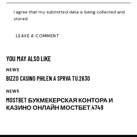
I agree that my submitted data is being collected and
stored.
YOU MAY ALSO LIKE
NEWS
BIZZO CASINO PIHLEN A SPRVA TU.2630
NEWS
MOSTBET БУКМЕКЕРСКАЯ КОНТОРА И
КАЗИНО ОНЛАЙН МОСТБЕТ.4749