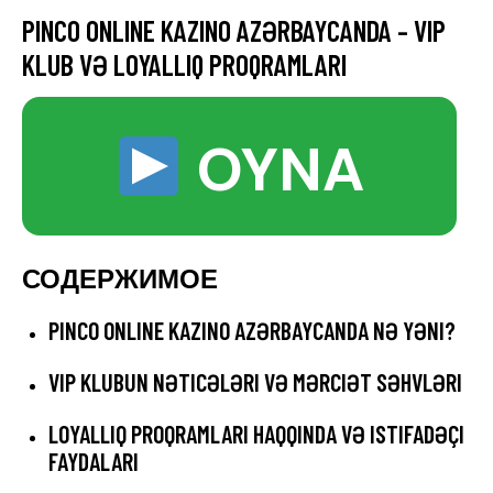
PINCO ONLINE KAZINO AZƏRBAYCANDA – VIP
KLUB VƏ LOYALLIQ PROQRAMLARI
OYNA
СОДЕРЖИМОЕ
PINCO ONLINE KAZINO AZƏRBAYCANDA NƏ YƏNI?
VIP KLUBUN NƏTICƏLƏRI VƏ MƏRCIƏT SƏHVLƏRI
LOYALLIQ PROQRAMLARI HAQQINDA VƏ ISTIFADƏÇI
FAYDALARI