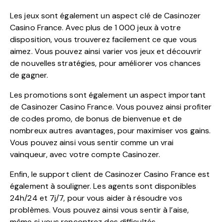
Les jeux sont également un aspect clé de Casinozer
Casino France. Avec plus de 1 000 jeux à votre
disposition, vous trouverez facilement ce que vous
aimez. Vous pouvez ainsi varier vos jeux et découvrir
de nouvelles stratégies, pour améliorer vos chances
de gagner.
Les promotions sont également un aspect important
de Casinozer Casino France. Vous pouvez ainsi profiter
de codes promo, de bonus de bienvenue et de
nombreux autres avantages, pour maximiser vos gains.
Vous pouvez ainsi vous sentir comme un vrai
vainqueur, avec votre compte Casinozer.
Enfin, le support client de Casinozer Casino France est
également à souligner. Les agents sont disponibles
24h/24 et 7j/7, pour vous aider à résoudre vos
problèmes. Vous pouvez ainsi vous sentir à l’aise,
même si vous rencontrez des difficultés.