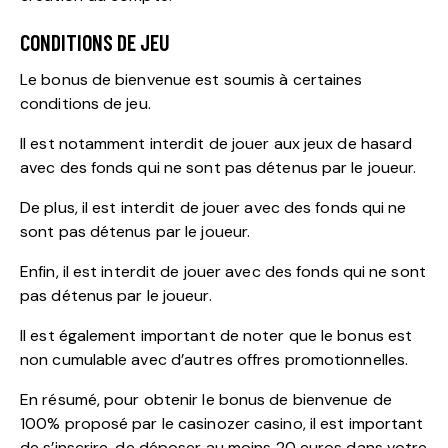
CONDITIONS DE JEU
Le bonus de bienvenue est soumis à certaines
conditions de jeu.
Il est notamment interdit de jouer aux jeux de hasard
avec des fonds qui ne sont pas détenus par le joueur.
De plus, il est interdit de jouer avec des fonds qui ne
sont pas détenus par le joueur.
Enfin, il est interdit de jouer avec des fonds qui ne sont
pas détenus par le joueur.
Il est également important de noter que le bonus est
non cumulable avec d’autres offres promotionnelles.
En résumé, pour obtenir le bonus de bienvenue de
100% proposé par le casinozer casino, il est important
de s’inscrire, de déposer au moins 20 euros dans votre