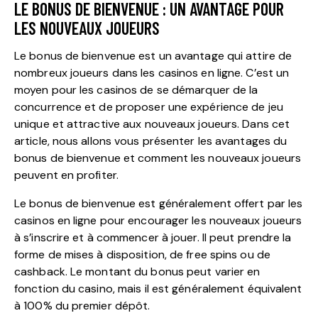
LE BONUS DE BIENVENUE : UN AVANTAGE POUR
LES NOUVEAUX JOUEURS
Le bonus de bienvenue est un avantage qui attire de
nombreux joueurs dans les casinos en ligne. C’est un
moyen pour les casinos de se démarquer de la
concurrence et de proposer une expérience de jeu
unique et attractive aux nouveaux joueurs. Dans cet
article, nous allons vous présenter les avantages du
bonus de bienvenue et comment les nouveaux joueurs
peuvent en profiter.
Le bonus de bienvenue est généralement offert par les
casinos en ligne pour encourager les nouveaux joueurs
à s’inscrire et à commencer à jouer. Il peut prendre la
forme de mises à disposition, de free spins ou de
cashback. Le montant du bonus peut varier en
fonction du casino, mais il est généralement équivalent
à 100% du premier dépôt.