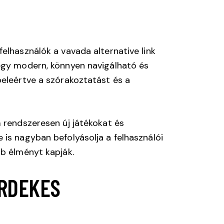
elhasználók a vavada alternative link
 egy modern, könnyen navigálható és
beleértve a szórakoztatást és a
m rendszeresen új játékokat és
 is nagyban befolyásolja a felhasználói
bb élményt kapják.
ÉRDEKES