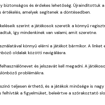
biztonságos és érdekes lehetőség. Újraindítottuk a 
 értékelés, amelyek segítenek a döntésedben.
keléseik szerint a játékosok szeretik a könnyű regiszt
áadtuk, így mindenkinek van valami, amit szeretne.
ználatával könnyű elérni a játékot bármikor. A linket
nböző oldalak közötti navigálásra.
felhasználónevet és jelszavát kell megadni. A játékoso
különböző problémákra.
szinó teljesen érthető, és a játékok minősége is nag
s felhívták a figyelmüket, beleértve a szórakoztató slo