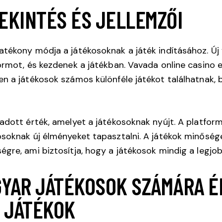
TEKINTÉS ÉS JELLEMZŐI
tékony módja a játékosoknak a játék indításához. Új f
formot, és kezdenek a játékban. Vavada online casino
n a játékosok számos különféle játékot találhatnak, 
adott érték, amelyet a játékosoknak nyújt. A platfor
soknak új élményeket tapasztalni. A játékok minősége
gre, ami biztosítja, hogy a játékosok mindig a legjo
GYAR JÁTÉKOSOK SZÁMÁRA 
 JÁTÉKOK