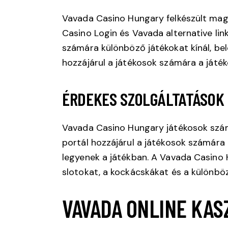
Vavada Casino Hungary felkészült magy
Casino Login és Vavada alternative lin
számára különböző játékokat kínál, be
hozzájárul a játékosok számára a játé
ÉRDEKES SZOLGÁLTATÁSOK
Vavada Casino Hungary játékosok számá
portál hozzájárul a játékosok számára 
legyenek a játékban. A Vavada Casino 
slotokat, a kockácskákat és a különbö
VAVADA ONLINE KA