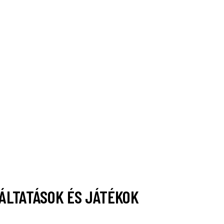
ÁLTATÁSOK ÉS JÁTÉKOK