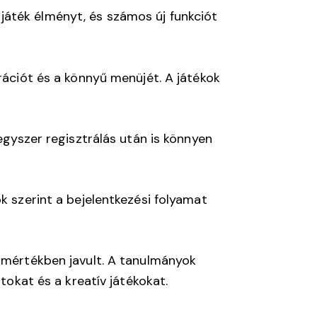
játék élményt, és számos új funkciót
rációt és a könnyű menüjét. A játékok
 egyszer regisztrálás után is könnyen
k szerint a bejelentkezési folyamat
y mértékben javult. A tanulmányok
tokat és a kreatív játékokat.