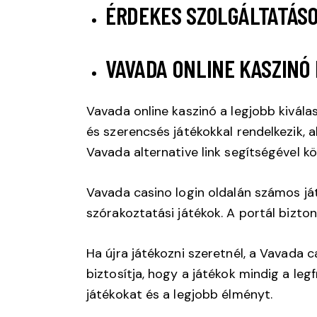
ÉRDEKES SZOLGÁLTATÁS
VAVADA ONLINE KASZINÓ
Vavada online kaszinó a legjobb kivál
és szerencsés játékokkal rendelkezik, 
Vavada alternative link segítségével 
Vavada casino login oldalán számos ját
szórakoztatási játékok. A portál bizto
Ha újra játékozni szeretnél, a Vavada c
biztosítja, hogy a játékok mindig a leg
játékokat és a legjobb élményt.