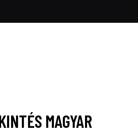
EKINTÉS MAGYAR