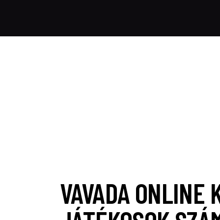
VAVADA ONLINE 