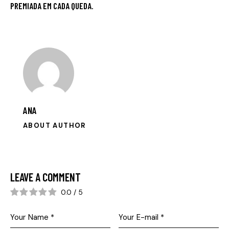
PREMIADA EM CADA QUEDA.
ANA
ABOUT AUTHOR
LEAVE A COMMENT
0.0
/
5