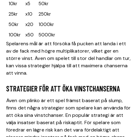
10kr
x5
50kr
25kr
x10
250kr
50kr
x20
1000kr
100kr
x50
5000kr
Spelarens mål är att försöka få pucken att landa i ett
av de fack med högre multiplikatorer, vilket ger en
större vinst. Även om spelet till stor del handlar om tur,
kan vissa strategier hjälpa till att maximera chanserna
att vinna.
STRATEGIER FÖR ATT ÖKA VINSTCHANSERNA
Även om plinko är ett spel främst baserat på slump,
finns det några strategier som spelare kan använda för
att öka sina vinstchanser. En populär strategi är att
välja insatser baserat på riskaptit. För spelare som
föredrar en lägre risk kan det vara fördelaktigt att