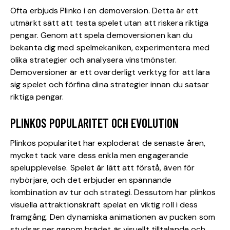
Ofta erbjuds Plinko i en demoversion. Detta är ett
utmärkt sätt att testa spelet utan att riskera riktiga
pengar. Genom att spela demoversionen kan du
bekanta dig med spelmekaniken, experimentera med
olika strategier och analysera vinstmönster.
Demoversioner är ett ovärderligt verktyg för att lära
sig spelet och förfina dina strategier innan du satsar
riktiga pengar.
PLINKOS POPULARITET OCH EVOLUTION
Plinkos popularitet har exploderat de senaste åren,
mycket tack vare dess enkla men engagerande
spelupplevelse. Spelet är lätt att förstå, även för
nybörjare, och det erbjuder en spännande
kombination av tur och strategi. Dessutom har plinkos
visuella attraktionskraft spelat en viktig roll i dess
framgång. Den dynamiska animationen av pucken som
studsar ner genom brädet är visuellt tilltalande och