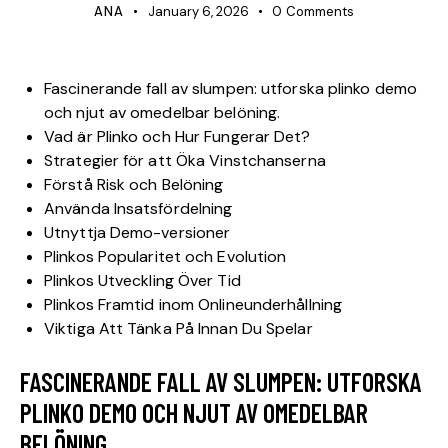
ANA
January 6, 2026
0
Comments
Fascinerande fall av slumpen: utforska plinko demo
och njut av omedelbar belöning.
Vad är Plinko och Hur Fungerar Det?
Strategier för att Öka Vinstchanserna
Förstå Risk och Belöning
Använda Insatsfördelning
Utnyttja Demo-versioner
Plinkos Popularitet och Evolution
Plinkos Utveckling Över Tid
Plinkos Framtid inom Onlineunderhållning
Viktiga Att Tänka På Innan Du Spelar
FASCINERANDE FALL AV SLUMPEN: UTFORSKA
PLINKO DEMO OCH NJUT AV OMEDELBAR
BELÖNING.