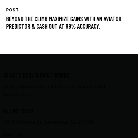
POST
BEYOND THE CLIMB MAXIMIZE GAINS WITH AN AVIATOR
PREDICTOR & CASH OUT AT 99% ACCURACY.
JC AUTO BODY & PAINT WORKS
Quality Repairs | Honest Service | Guaranteed
Satisfaction
GET IN TOUCH
1321 E Pomona St, Santa Ana, CA 92705
Email Us