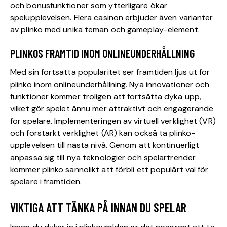
och bonusfunktioner som ytterligare ökar
spelupplevelsen. Flera casinon erbjuder även varianter
av plinko med unika teman och gameplay-element.
PLINKOS FRAMTID INOM ONLINEUNDERHÅLLNING
Med sin fortsatta popularitet ser framtiden ljus ut för
plinko inom onlineunderhållning. Nya innovationer och
funktioner kommer troligen att fortsätta dyka upp,
vilket gör spelet ännu mer attraktivt och engagerande
för spelare. Implementeringen av virtuell verklighet (VR)
och förstärkt verklighet (AR) kan också ta plinko-
upplevelsen till nästa nivå. Genom att kontinuerligt
anpassa sig till nya teknologier och spelartrender
kommer plinko sannolikt att förbli ett populärt val för
spelare i framtiden.
VIKTIGA ATT TÄNKA PÅ INNAN DU SPELAR