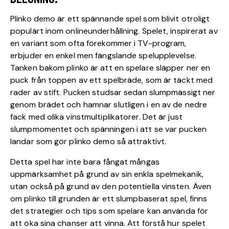
Plinko demo
är ett spännande spel som blivit otroligt
populärt inom onlineunderhållning. Spelet, inspirerat av
en variant som ofta förekommer i TV-program,
erbjuder en enkel men fängslande spelupplevelse.
Tanken bakom plinko är att en spelare släpper ner en
puck från toppen av ett spelbräde, som är täckt med
rader av stift. Pucken studsar sedan slumpmässigt ner
genom brädet och hamnar slutligen i en av de nedre
fack med olika vinstmultiplikatorer. Det är just
slumpmomentet och spänningen i att se var pucken
landar som gör plinko demo så attraktivt.
Detta spel har inte bara fångat mångas
uppmärksamhet på grund av sin enkla spelmekanik,
utan också på grund av den potentiella vinsten. Även
om plinko till grunden är ett slumpbaserat spel, finns
det strategier och tips som spelare kan använda för
att öka sina chanser att vinna. Att förstå hur spelet