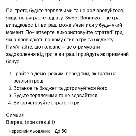
По-третє, будьте терплячими та не розчаровуйтеся,
якщо не виграєте одразу. Sweet Bonanza – це гра
випадковості, і виграш може з’явитися у будь-який
момент. По-четверте, використовуйте стратегії гри,
які відповідають вашому стилю гри та бюджету.
Пам’ятайте, що головне – це отримувати
задоволення від гри, а виграші прийдуть як приємний
бонус.
Грайте в демо-режимі перед тим, як грати на
реальні гроші.
Встановіть бюджет та дотримуйтеся його.
Будьте терплячими та не здавайтеся.
Використовуйте стратегії гри.
Символ
Виграш (при ставці 1)
Червоний льодяник
До 50