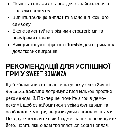
Почніть з низьких ставок для ознайомлення з
ігровим процесом.
Вивчіть таблицю виплат та значення кожного
символу.
Експериментуйте з різними стратегіями та
розмірами ставок.
Використовуйте функцію Tumble для отримання
додаткових виграшів.
РЕКОМЕНДАЦІЇ ДЛЯ УСПІШНОЇ
ГРИ У SWEET BONANZA
Щоб збільшити свої шанси на успіх у слоті Sweet
Bonanza, важливо дотримуватися кількох простих
рекомендацій. По-перше, почніть з гри в демо-
режимі, щоб ознайомитися з усіма функціями та
особливостями гри, не ризикуючи своїми коштами.
По-друге, визначте свій бюджет та не перевищуйте
його, навіть якщо вам трапляється серія невдач.