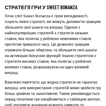
СТРАТЕГІЇ ГРИ У SWEET BONANZA
Хоча слот Sweet Bonanza є грою випадковості,
існують певні стратегії, які можуть допомогти гравцям
збільшити свої шанси на виграш. Однією з
найпопулярніших стратегій є стратегія низьких
ставок, яка полягає у робленні невеликих ставок
протягом тривалого часу. Це дозволяє гравцям
отримати більше обертань та збільшити свої шанси
на активацію бонусних функцій. Іншою стратегією є
стратегія високих ставок, яка полягає у робленні
великих ставок, розраховуючи на один великий
виграш.
Важливо пам’ятати, що жодна стратегія не гарантує
виграш, але використання стратегій може зробити гру
більш цікавою та захопливою. Також рекомендується
перед початком гри ознайомитися з таблицею виплат,
щоб зрозуміти значення кожного символу та