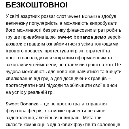
БЕЗКОШТОВНО!
У світі азартних розваг слот Sweet Bonanza здобув
величезну популярність, а можливість випробувати
його можливості без ризику фінансових втрат робить
гру ще привабливішою.
sweet bonanza демо
версія
дозволяє гравцям ознайомитися з усіма тонкощами
ігрового процесу, протестувати різні стратегії та
просто насолодитися яскравим оформленням та
захопливим геймплеєм, не ставлячи гроші на кон. Це
чудова можливість для новачків навчитися та відчути
хвилювання від гри, а для досвідчених гравців –
протестувати нові підходи та збільшити свої шанси
на успіх у реальній грі.
Sweet Bonanza – це не просто гра, а справжня
фруктова феєрія, яка може принести не лише
задоволення, але й значні виграші. Мета гри –
скласти комбінації з однакових фруктів та солодощів