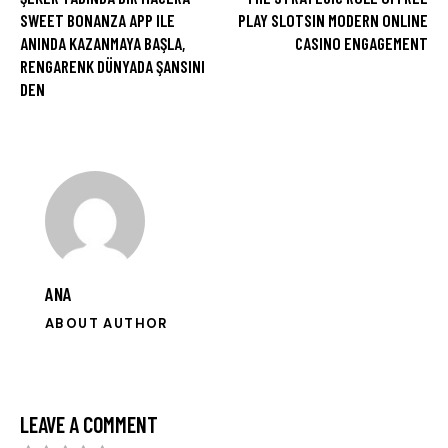
SWEET BONANZA APP ILE
PLAY SLOTSIN MODERN ONLINE
ANINDA KAZANMAYA BAŞLA,
CASINO ENGAGEMENT
RENGARENK DÜNYADA ŞANSINI
DEN
ANA
ABOUT AUTHOR
LEAVE A COMMENT