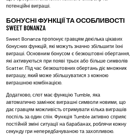
потенційні виграші.
БОНУСНІ ФУНКЦІЇ ТА ОСОБЛИВОСТІ
SWEET BONANZA
Sweet Bonanza пропонує гравцям декілька цікавих
бонусних функцій, які можуть значно збільшити їхні
виграші. Основним бонусом є безкоштовні обертання,
які активуються при появі трьох або більше символів
Scatter. Під час безкоштовних обертань діє множник
виграшу, який може збільшуватися з кожною
виграшною комбінацією.
Додатково, слот має функцію Tumble, яка
автоматично замінює виграшні символи новими, що
дає гравцям можливість отримувати кілька виграшів
поспіль за один спін. Функція Tumble активно сприяє
постійній зміні ситуації на барабанах, роблячи кожну
секунду гри непередбачуваною та захопливою.