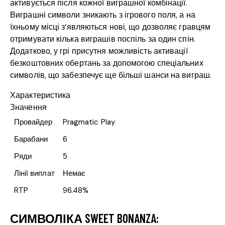
активується після кожної виграшної комбінації.
Виграшні символи зникають з ігрового поля, а на
їхньому місці з’являються нові, що дозволяє гравцям
отримувати кілька виграшів поспіль за один спін.
Додатково, у грі присутня можливість активації
безкоштовних обертань за допомогою спеціальних
символів, що забезпечує ще більші шанси на виграш.
Характеристика
Значення
Провайдер
Pragmatic Play
Барабани
6
Ряди
5
Лінії виплат
Немає
RTP
96.48%
СИМВОЛІКА SWEET BONANZA: