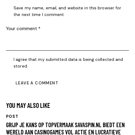
Save my name, email, and website in this browser for
the next time I comment.
I agree that my submitted data is being collected and
stored.
YOU MAY ALSO LIKE
POST
GRIJP JE KANS OP TOPVERMAAK SAVASPIN.NL BIEDT EEN
WERELD AAN CASINOGAMES VOL ACTIE EN LUCRATIEVE