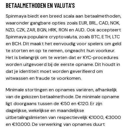
BETAALMETHODEN EN VALUTA’S
Spinmaya biedt een breed scala aan betaalmethoden,
waaronder gangbare opties zoals EUR, BRL, CAD, NOK,
NZD, CZK, ZAR, BGN, HRK, RON en AUD. Ook accepteert
Spinmaya populaire cryptovaluta, zoals BTC, ETH, LTC
en BCH. Dit maakt het eenvoudig voor spelers om geld
te storten en op te nemen, ongeacht hun voorkeur.
Het is belangrijk om te weten dat er KYC-procedures
worden uitgevoerd bij de eerste opname. Dit houdt in
dat je identiteit moet worden geverifieerd om
witwassen en fraude te voorkomen.
Minimale stortingen en opnames variëren, afhankelijk
van de gekozen betaalmethode. De minimale opname
ligt doorgaans tussen de €50 en €120. Er zijn
dagelijkse, wekelijkse en maandelijkse
uitbetalingslimieten van respectievelijk €1000, €3000
en €10.000. De verwerking van opnames duurt