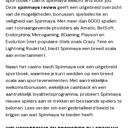
sportboek? Dan is Spinmaya wellicht iets voor jou.
Deze
spinmaya review
geeft een uitgebreid overzicht
van de mogelijkheden, bonussen, spelselectie en
veiligheid van Spinmaya. Met meer dan 6000 spellen
van toonaangevende providers als Amatic, BetSoft,
Endorphina, Microgaming, BGaming, Playson en
Evolution (met populaire titels zoals Crazy Time en
Lightning Roulette), biedt Spinmaya een breed scala
aan entertainment.
Naast het casino biedt Spinmaya ook een uitgebreid
sportboek, waarmee je kunt wedden op een breed
scala aan sportevenementen. Met aantrekkelijke
welkomstbonussen, wekelijkse cashback en een
aantrekkelijk loyaliteitsprogramma, probeert Spinmaya
nieuwe spelers aan te trekken en bestaande spelers te
belonen. Lees verder om een gedetailleerd beeld te
krijgen van wat Spinmaya te bieden heeft.