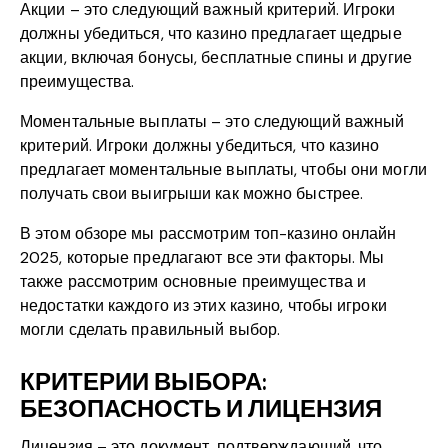
Акции – это следующий важный критерий. Игроки
должны убедиться, что казино предлагает щедрые
акции, включая бонусы, бесплатные спины и другие
преимущества.
Моментальные выплаты – это следующий важный
критерий. Игроки должны убедиться, что казино
предлагает моментальные выплаты, чтобы они могли
получать свои выигрыши как можно быстрее.
В этом обзоре мы рассмотрим топ-казино онлайн
2025, которые предлагают все эти факторы. Мы
также рассмотрим основные преимущества и
недостатки каждого из этих казино, чтобы игроки
могли сделать правильный выбор.
КРИТЕРИИ ВЫБОРА:
БЕЗОПАСНОСТЬ И ЛИЦЕНЗИЯ
Лицензия – это документ, подтверждающий, что