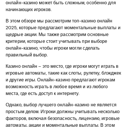
онлайн-казино может быть сложным, особенно для
начинающих игроков.
В этом обзоре мы рассмотрим топ-казино онлайн
2025, которые предлагают моментальные выплаты и
щедрые акции. Мы также рассмотрим основные
критерии, которые стоит учитывать при выборе
онлайн-казино, чтобы игроки могли сделать
правильный выбор.
Казино онлайн – это место, где игроки могут играть в
игровые автоматы, такие как слоты, рулетку, блэкджек
и другие игры. Онлайн-казино предлагают игрокам
возможность играть в любое время и из любого
места, где есть доступ к интернету.
Однако, выбор лучшего онлайн-казино не является
простым делом. Игроки должны учитывать несколько
факторов, включая безопасность, лицензию, игровые
автоматы, акции и моментальные выплаты. В этом