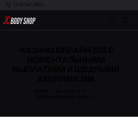
(714) 547-8830
-КАЗИНО ОНЛАЙН 2025 С
МОМЕНТАЛЬНЫМИ
ВЫПЛАТАМИ И ЩЕДРЫМИ
АКЦИЯМИ.2899
HOME
ALL POSTS
...
-КАЗИНО ОНЛАЙН 2025 С...
NEWS