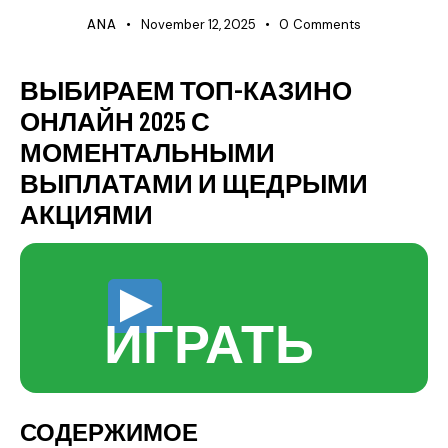
ANA
November 12, 2025
0
Comments
ВЫБИРАЕМ ТОП-КАЗИНО
ОНЛАЙН 2025 С
МОМЕНТАЛЬНЫМИ
ВЫПЛАТАМИ И ЩЕДРЫМИ
АКЦИЯМИ
ИГРАТЬ
СОДЕРЖИМОЕ