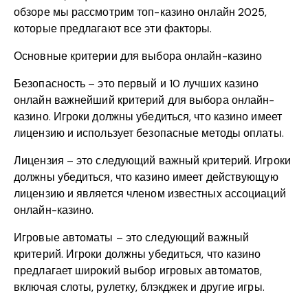
обзоре мы рассмотрим топ-казино онлайн 2025,
которые предлагают все эти факторы.
Основные критерии для выбора онлайн-казино
Безопасность – это первый и
10 лучших казино
онлайн
важнейший критерий для выбора онлайн-
казино. Игроки должны убедиться, что казино имеет
лицензию и использует безопасные методы оплаты.
Лицензия – это следующий важный критерий. Игроки
должны убедиться, что казино имеет действующую
лицензию и является членом известных ассоциаций
онлайн-казино.
Игровые автоматы – это следующий важный
критерий. Игроки должны убедиться, что казино
предлагает широкий выбор игровых автоматов,
включая слоты, рулетку, блэкджек и другие игры.