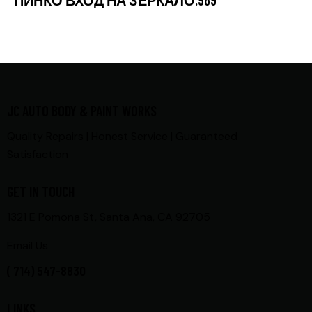
JC AUTO BODY & PAINT WORKS
Quality Repairs | Honest Service | Guaranteed
Satisfaction
GET IN TOUCH
1321 E Pomona St, Santa Ana, CA 92705
Email Us
( 714) 547-8830
LINKS