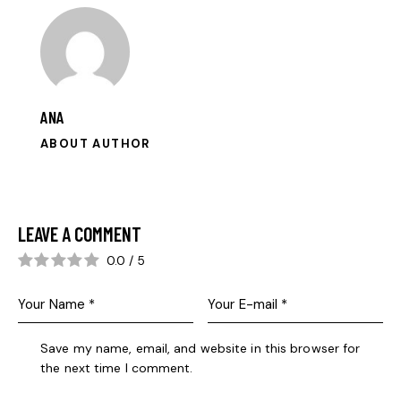
ANA
ABOUT AUTHOR
LEAVE A COMMENT
0.0
/
5
Save my name, email, and website in this browser for
the next time I comment.