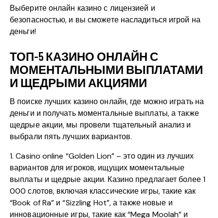
Выберите онлайн казино с лицензией и
безопасностью, и вы сможете насладиться игрой на
деньги!
ТОП-5 КАЗИНО ОНЛАЙН С
МОМЕНТАЛЬНЫМИ ВЫПЛАТАМИ
И ЩЕДРЫМИ АКЦИЯМИ
В поиске лучших казино онлайн, где можно играть на
деньги и получать моментальные выплаты, а также
щедрые акции, мы провели тщательный анализ и
выбрали пять лучших вариантов.
1. Casino online “Golden Lion” – это один из лучших
вариантов для игроков, ищущих моментальные
выплаты и щедрые акции. Казино предлагает более 1
000 слотов, включая классические игры, такие как
“Book of Ra” и “Sizzling Hot”, а также новые и
инновационные игры, такие как “Mega Moolah” и