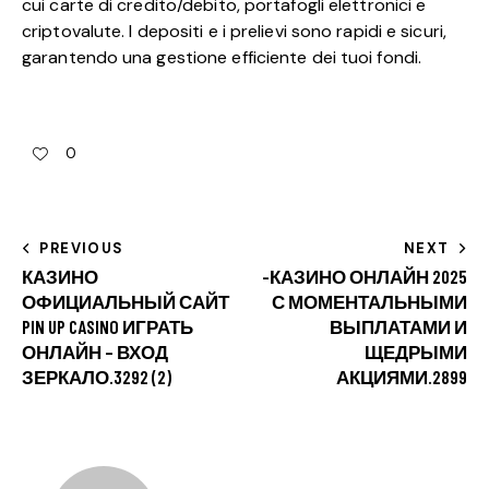
cui carte di credito/debito, portafogli elettronici e
criptovalute. I depositi e i prelievi sono rapidi e sicuri,
garantendo una gestione efficiente dei tuoi fondi.
0
PREVIOUS
NEXT
КАЗИНО
-КАЗИНО ОНЛАЙН 2025
ОФИЦИАЛЬНЫЙ САЙТ
С МОМЕНТАЛЬНЫМИ
PIN UP CASINO ИГРАТЬ
ВЫПЛАТАМИ И
ОНЛАЙН – ВХОД
ЩЕДРЫМИ
ЗЕРКАЛО.3292 (2)
АКЦИЯМИ.2899