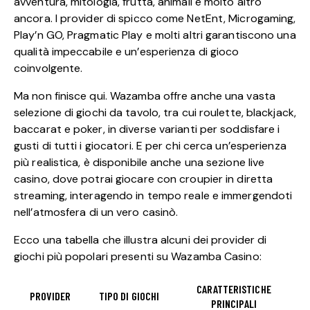
avventura, mitologia, frutta, animali e molto altro
ancora. I provider di spicco come NetEnt, Microgaming,
Play’n GO, Pragmatic Play e molti altri garantiscono una
qualità impeccabile e un’esperienza di gioco
coinvolgente.
Ma non finisce qui. Wazamba offre anche una vasta
selezione di giochi da tavolo, tra cui roulette, blackjack,
baccarat e poker, in diverse varianti per soddisfare i
gusti di tutti i giocatori. E per chi cerca un’esperienza
più realistica, è disponibile anche una sezione live
casino, dove potrai giocare con croupier in diretta
streaming, interagendo in tempo reale e immergendoti
nell’atmosfera di un vero casinò.
Ecco una tabella che illustra alcuni dei provider di
giochi più popolari presenti su Wazamba Casino:
CARATTERISTICHE
PROVIDER
TIPO DI GIOCHI
PRINCIPALI