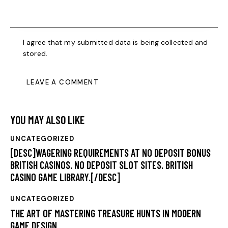
I agree that my submitted data is being collected and
stored.
YOU MAY ALSO LIKE
UNCATEGORIZED
[DESC]WAGERING REQUIREMENTS AT NO DEPOSIT BONUS
BRITISH CASINOS. NO DEPOSIT SLOT SITES. BRITISH
CASINO GAME LIBRARY.[/DESC]
UNCATEGORIZED
THE ART OF MASTERING TREASURE HUNTS IN MODERN
GAME DESIGN