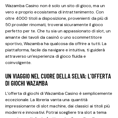
Wazamba Casino
non è solo un sito di gioco, ma un
vero e proprio ecosistema di intrattenimento. Con
oltre 4000 titoli a disposizione, provenienti da più di
50 provider rinomati, troverai sicuramente il gioco
perfetto per te. Che tu sia un appassionato di slot, un
amante dei tavoli da casinò o uno scommettitore
sportivo, Wazamba ha qualcosa da offrire a tutti. La
piattaforma, facile da navigare e intuitiva, ti guiderà
attraverso un’esperienza di gioco fluida e
coinvolgente.
UN VIAGGIO NEL CUORE DELLA SELVA: L’OFFERTA
DI GIOCHI WAZAMBA
L’offerta di giochi di Wazamba Casino è semplicemente
eccezionale. La libreria vanta una quantità
impressionante di slot machine, dai classici ai titoli più
moderni e innovativi. Potrai scegliere tra slot a tema