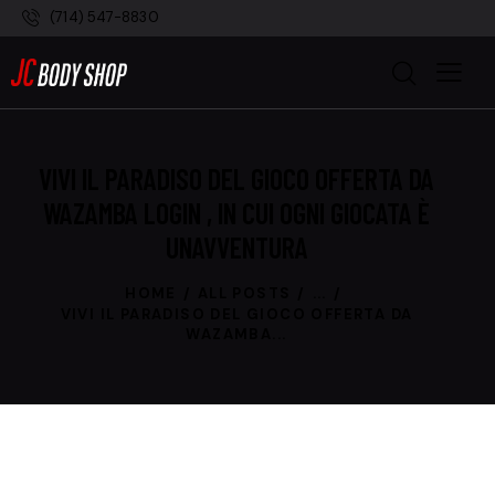
(714) 547-8830
VIVI IL PARADISO DEL GIOCO OFFERTA DA
WAZAMBA LOGIN , IN CUI OGNI GIOCATA È
UNAVVENTURA
HOME
ALL POSTS
...
VIVI IL PARADISO DEL GIOCO OFFERTA DA
WAZAMBA...
UNCATEGORIZED