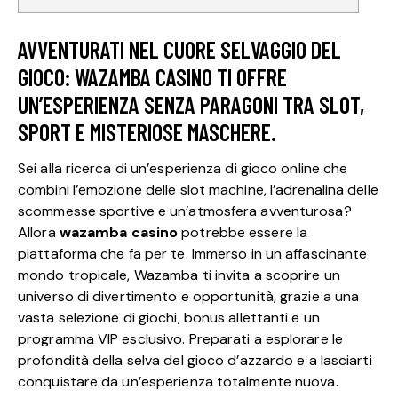
AVVENTURATI NEL CUORE SELVAGGIO DEL
GIOCO: WAZAMBA CASINO TI OFFRE
UN’ESPERIENZA SENZA PARAGONI TRA SLOT,
SPORT E MISTERIOSE MASCHERE.
Sei alla ricerca di un’esperienza di gioco online che
combini l’emozione delle slot machine, l’adrenalina delle
scommesse sportive e un’atmosfera avventurosa?
Allora
wazamba casino
potrebbe essere la
piattaforma che fa per te. Immerso in un affascinante
mondo tropicale, Wazamba ti invita a scoprire un
universo di divertimento e opportunità, grazie a una
vasta selezione di giochi, bonus allettanti e un
programma VIP esclusivo. Preparati a esplorare le
profondità della selva del gioco d’azzardo e a lasciarti
conquistare da un’esperienza totalmente nuova.