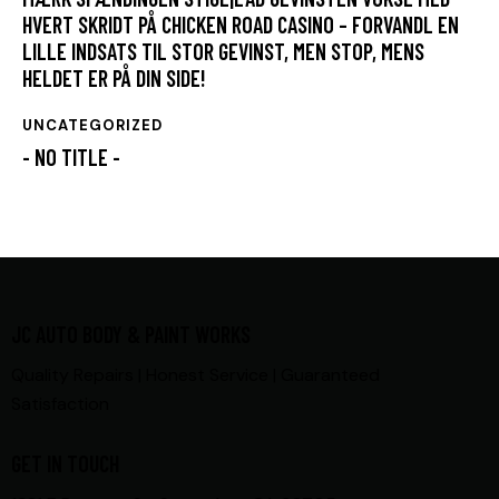
HVERT SKRIDT PÅ CHICKEN ROAD CASINO – FORVANDL EN
LILLE INDSATS TIL STOR GEVINST, MEN STOP, MENS
HELDET ER PÅ DIN SIDE!
UNCATEGORIZED
- NO TITLE -
JC AUTO BODY & PAINT WORKS
Quality Repairs | Honest Service | Guaranteed
Satisfaction
GET IN TOUCH