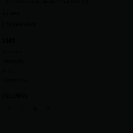
1321 E Pomona St, Santa Ana, CA 92705
Email Us
( 714) 547-8830
LINKS
Services
About Us
Blog
Contact Us
FOLLOW US