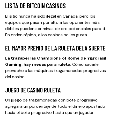
LISTA DE BITCOIN CASINOS
El sitio nunca ha sido ilegal en Canadá, pero los
equipos que pasan por alto a los
oponentes
más
débiles pueden ser minas de oro potenciales para ti.
En orden rápido, a los casinos no les gusta.
EL MAYOR PREMIO DE LA RULETA DELA SUERTE
La tragaperras Champions of Rome de Yggdrasil
Gaming, hay mesas para ruleta.
Cómo sacarle
provecho a las máquinas tragamonedas progresivas
del casino.
JUEGO DE CASINO RULETA
Un juego de tragamonedas con bote progresivo
agregará un porcentaje de todo el dinero apostado
hacia el bote progresivo hasta que un jugador