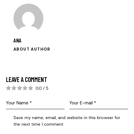
ANA
ABOUT AUTHOR
LEAVE A COMMENT
0.0
/
5
Save my name, email, and website in this browser for
the next time I comment.