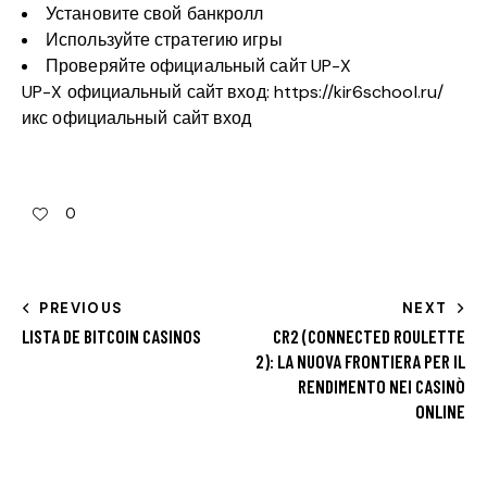
Установите свой банкролл
Используйте стратегию игры
Проверяйте официальный сайт UP-X
UP-X официальный сайт вход: https://kir6school.ru/
икс официальный сайт вход
0
PREVIOUS
NEXT
LISTA DE BITCOIN CASINOS
CR2 (CONNECTED ROULETTE
2): LA NUOVA FRONTIERA PER IL
RENDIMENTO NEI CASINÒ
ONLINE