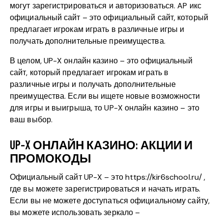
могут зарегистрироваться и авторизоваться. AP икс
официальный сайт – это официальный сайт, который
предлагает игрокам играть в различные игры и
получать дополнительные преимущества.
В целом, UP-X онлайн казино – это официальный
сайт, который предлагает игрокам играть в
различные игры и получать дополнительные
преимущества. Если вы ищете новые возможности
для игры и выигрыша, то UP-X онлайн казино – это
ваш выбор.
UP-X ОНЛАЙН КАЗИНО: АКЦИИ И
ПРОМОКОДЫ
Официальный сайт UP-X – это https://kir6school.ru/ ,
где вы можете зарегистрироваться и начать играть.
Если вы не можете доступаться официальному сайту,
вы можете использовать зеркало –