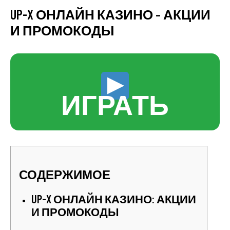
UP-X ОНЛАЙН КАЗИНО – АКЦИИ
И ПРОМОКОДЫ
ИГРАТЬ
СОДЕРЖИМОЕ
UP-X ОНЛАЙН КАЗИНО: АКЦИИ
И ПРОМОКОДЫ