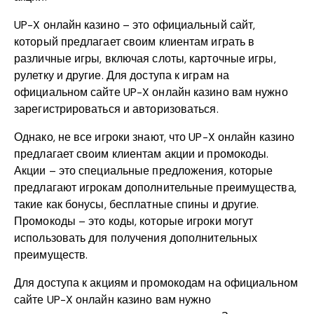
UP-X онлайн казино – это официальный сайт,
который предлагает своим клиентам играть в
различные игры, включая слоты, карточные игры,
рулетку и другие. Для доступа к играм на
официальном сайте UP-X онлайн казино вам нужно
зарегистрироваться и авторизоваться.
Однако, не все игроки знают, что UP-X онлайн казино
предлагает своим клиентам акции и промокоды.
Акции – это специальные предложения, которые
предлагают игрокам дополнительные преимущества,
такие как бонусы, бесплатные спины и другие.
Промокоды – это коды, которые игроки могут
использовать для получения дополнительных
преимуществ.
Для доступа к акциям и промокодам на официальном
сайте UP-X онлайн казино вам нужно