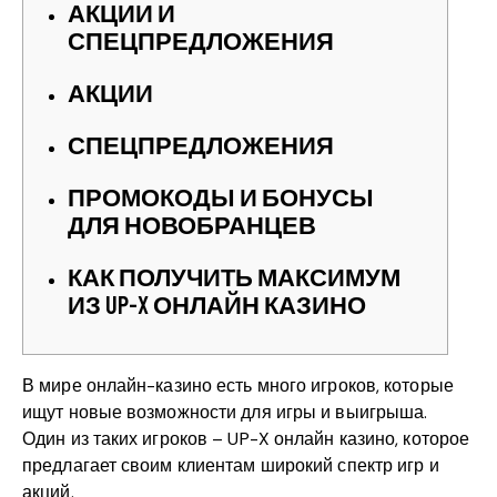
АКЦИИ И
СПЕЦПРЕДЛОЖЕНИЯ
АКЦИИ
СПЕЦПРЕДЛОЖЕНИЯ
ПРОМОКОДЫ И БОНУСЫ
ДЛЯ НОВОБРАНЦЕВ
КАК ПОЛУЧИТЬ МАКСИМУМ
ИЗ UP-X ОНЛАЙН КАЗИНО
В мире онлайн-казино есть много игроков, которые
ищут новые возможности для игры и выигрыша.
Один из таких игроков – UP-X онлайн казино, которое
предлагает своим клиентам широкий спектр игр и
акций.