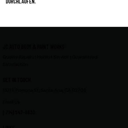
DURCHLAUFEN.
JC AUTO BODY & PAINT WORKS
Quality Repairs | Honest Service | Guaranteed
Satisfaction
GET IN TOUCH
1321 E Pomona St, Santa Ana, CA 92705
Email Us
( 714) 547-8830
LINKS