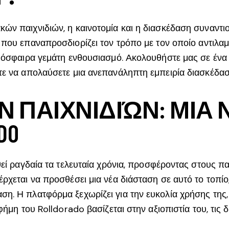
ών παιχνιδιών, η καινοτομία και η διασκέδαση συναντι
 που επαναπροσδιορίζει τον τρόπο με τον οποίο αντιλαμ
μόσφαιρα γεμάτη ενθουσιασμό. Ακολουθήστε μας σε ένα τα
ίτε να απολαύσετε μια ανεπανάληπτη εμπειρία διασκέδασ
Ν ΠΑΙΧΝΙΔΙΏΝ: ΜΙΑ
DO
χθεί ραγδαία τα τελευταία χρόνια, προσφέροντας στους π
έρχεται να προσθέσει μια νέα διάσταση σε αυτό το τοπίο
η. Η πλατφόρμα ξεχωρίζει για την ευκολία χρήσης της,
φήμη του Rolldorado βασίζεται στην αξιοπιστία του, τις δ