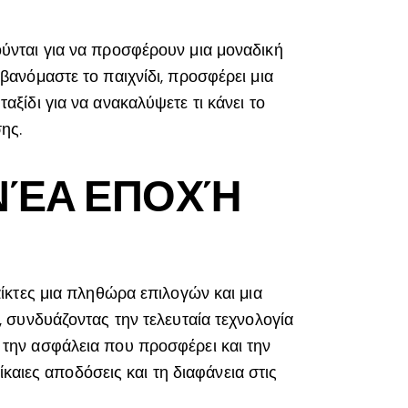
ούνται για να προσφέρουν μια μοναδική
βανόμαστε το παιχνίδι, προσφέρει μια
ξίδι για να ανακαλύψετε τι κάνει το
ης.
 ΝΈΑ ΕΠΟΧΉ
αίκτες μια πληθώρα επιλογών και μια
, συνδυάζοντας την τελευταία τεχνολογία
 την ασφάλεια που προσφέρει και την
ίκαιες αποδόσεις και τη διαφάνεια στις