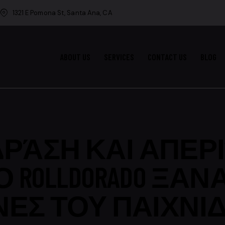
1321 E Pomona St, Santa Ana, CA
ABOUT US
SERVICES
CONTACT US
BLOG
ΔΡΆΣΗ ΚΑΙ ΑΠΕΡ
 ROLLDORADO ΞΑΝ
ΕΣ ΤΟΥ ΠΑΙΧΝΙΔ