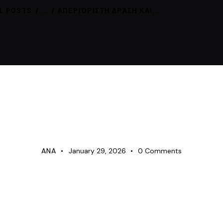
L POSTS
...
ΑΠΕΡΙΌΡΙΣΤΗ ΔΡΆΣΗ ΚΑΙ...
POST
ANA
January 29, 2026
0
Comments