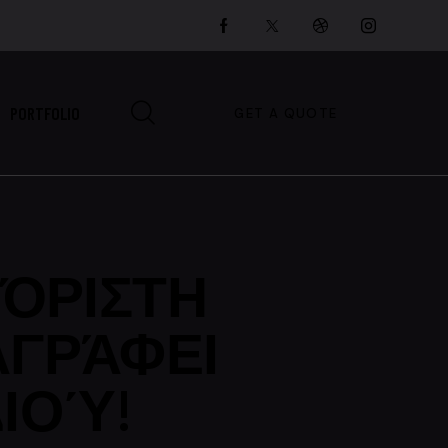
PORTFOLIO
GET A QUOTE
ΙΌΡΙΣΤΗ
ΑΓΡΆΦΕΙ
ΙΟΎ!