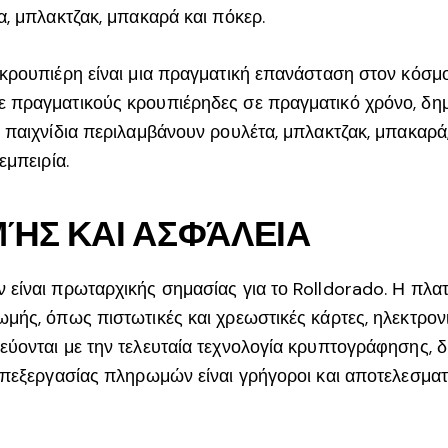
α, μπλακτζακ, μπακαρά και πόκερ.
κρουπιέρη είναι μια πραγματική επανάσταση στον κόσμο
ε πραγματικούς κρουπιέρηδες σε πραγματικό χρόνο, δη
ά παιχνίδια περιλαμβάνουν ρουλέτα, μπλακτζακ, μπακαρά
εμπειρία.
ΉΣ ΚΑΙ ΑΣΦΆΛΕΙΑ
 είναι πρωταρχικής σημασίας για το Rolldorado. Η πλα
μής, όπως πιστωτικές και χρεωστικές κάρτες, ηλεκτρον
ύονται με την τελευταία τεχνολογία κρυπτογράφησης, δ
επεξεργασίας πληρωμών είναι γρήγοροι και αποτελεσματι