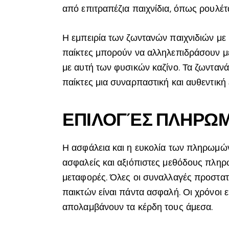
από επιτραπέζια παιχνίδια, όπως ρουλέτ
Η εμπειρία των ζωντανών παιχνιδιών με 
παίκτες μπορούν να αλληλεπιδράσουν μ
με αυτή των φυσικών καζίνο. Τα ζωνταν
παίκτες μια συναρπαστική και αυθεντική 
ΕΠΙΛΟΓΈΣ ΠΛΗΡΩΜ
Η ασφάλεια και η ευκολία των πληρωμών
ασφαλείς και αξιόπιστες μεθόδους πληρω
μεταφορές. Όλες οι συναλλαγές προστατε
παικτών είναι πάντα ασφαλή. Οι χρόνοι 
απολαμβάνουν τα κέρδη τους άμεσα.