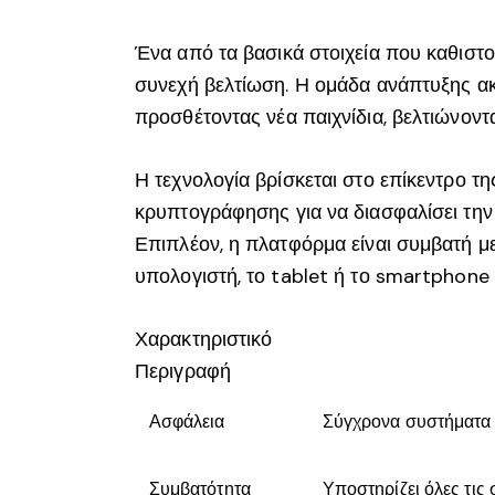
Ένα από τα βασικά στοιχεία που καθιστο
συνεχή βελτίωση. Η ομάδα ανάπτυξης ακο
προσθέτοντας νέα παιχνίδια, βελτιώνον
Η τεχνολογία βρίσκεται στο επίκεντρο 
κρυπτογράφησης για να διασφαλίσει τη
Επιπλέον, η πλατφόρμα είναι συμβατή μ
υπολογιστή, το tablet ή το smartphone 
Χαρακτηριστικό
Περιγραφή
Ασφάλεια
Σύγχρονα συστήματα 
Συμβατότητα
Υποστηρίζει όλες τις