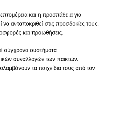
λεπτομέρεια και η προσπάθεια για
 να ανταποκριθεί στις προσδοκίες τους,
ροσφορές και προωθήσεις.
ιεί σύγχρονα συστήματα
μικών συναλλαγών των παικτών.
ολαμβάνουν τα παιχνίδια τους από τον