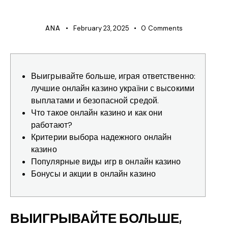
UNCATEGORIZED
ANA
February 23, 2025
0
Comments
Выигрывайте больше, играя ответственно:
лучшие онлайн казино україни с высокими
выплатами и безопасной средой.
Что такое онлайн казино и как они
работают?
Критерии выбора надежного онлайн
казино
Популярные виды игр в онлайн казино
Бонусы и акции в онлайн казино
ВЫИГРЫВАЙТЕ БОЛЬШЕ,