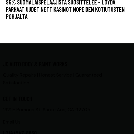
95% SUOMALAISPELAAJISTA SUOSITTELEE – LÖYDÄ
PARHAAT UUDET NETTIKASINOT NOPEIDEN KOTIUTUSTEN
POHJALTA
JC AUTO BODY & PAINT WORKS
Quality Repairs | Honest Service | Guaranteed
Satisfaction
GET IN TOUCH
1321 E Pomona St, Santa Ana, CA 92705
Email Us
( 714) 547-8830