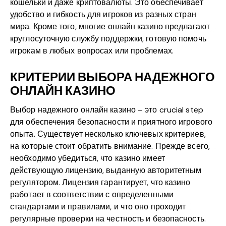
кошельки и даже криптовалюты. Это обеспечивает
удобство и гибкость для игроков из разных стран
мира. Кроме того, многие онлайн казино предлагают
круглосуточную службу поддержки, готовую помочь
игрокам в любых вопросах или проблемах.
КРИТЕРИИ ВЫБОРА НАДЕЖНОГО
ОНЛАЙН КАЗИНО
Выбор надежного онлайн казино – это crucial step
для обеспечения безопасности и приятного игрового
опыта. Существует несколько ключевых критериев,
на которые стоит обратить внимание. Прежде всего,
необходимо убедиться, что казино имеет
действующую лицензию, выданную авторитетным
регулятором. Лицензия гарантирует, что казино
работает в соответствии с определенными
стандартами и правилами, и что оно проходит
регулярные проверки на честность и безопасность.