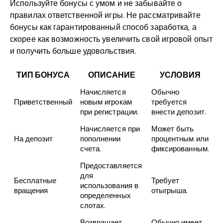
Используйте бонусы с умом и не забывайте о
правилах ответственной игры. Не рассматривайте
бонусы как гарантированный способ заработка, а
скорее как возможность увеличить свой игровой опыт
и получить больше удовольствия.
ТИП БОНУСА
ОПИСАНИЕ
УСЛОВИЯ
Начисляется
Обычно
Приветственный
новым игрокам
требуется
при регистрации.
внести депозит.
Начисляется при
Может быть
На депозит
пополнении
процентным или
счета.
фиксированным.
Предоставляется
для
Бесплатные
Требует
использования в
вращения
отыгрыша.
определенных
слотах.
Возвращает
Обычно имеет